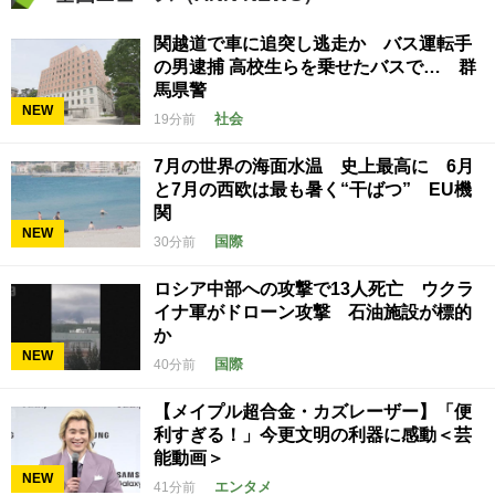
関越道で車に追突し逃走か バス運転手
の男逮捕 高校生らを乗せたバスで… 群
馬県警
NEW
社会
19分前
7月の世界の海面水温 史上最高に 6月
と7月の西欧は最も暑く“干ばつ” EU機
関
NEW
国際
30分前
ロシア中部への攻撃で13人死亡 ウクラ
イナ軍がドローン攻撃 石油施設が標的
か
NEW
国際
40分前
【メイプル超合金・カズレーザー】「便
利すぎる！」今更文明の利器に感動＜芸
能動画＞
NEW
エンタメ
41分前