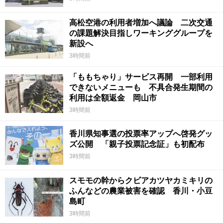
高松空港の利用者増加へ議論 二次交通
の課題解決目指しワーキンググループを
新設へ
3時間前
「ももちゃり」サービス再開 一部利用
できないメニューも 不具合発生期間の
利用は全額返金 岡山市
3時間前
香川県知事選の投票率アップへ啓発グッ
ズ公開 「親子投票記念証」も初配布
3時間前
スモモの幹からクビアカツヤカミキリの
ふんなどの農業被害を確認 香川・小豆
島町
3時間前