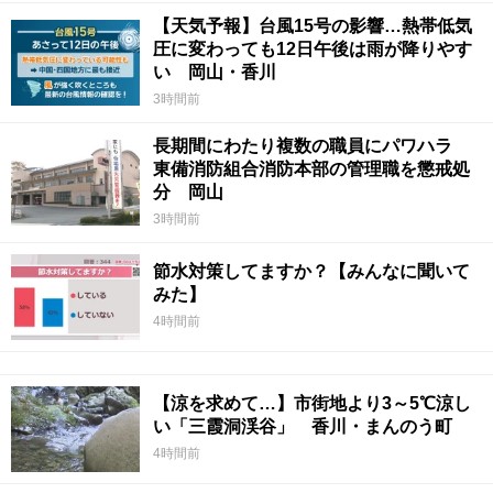
【天気予報】台風15号の影響…熱帯低気
圧に変わっても12日午後は雨が降りやす
い 岡山・香川
3時間前
長期間にわたり複数の職員にパワハラ
東備消防組合消防本部の管理職を懲戒処
分 岡山
3時間前
節水対策してますか？【みんなに聞いて
みた】
4時間前
【涼を求めて…】市街地より3～5℃涼し
い「三霞洞渓谷」 香川・まんのう町
4時間前