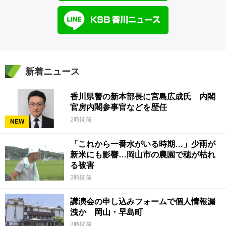
新着ニュース
香川県警の新本部長に宮島広成氏 内閣
官房内閣参事官などを歴任
2時間前
NEW
「これから一番水がいる時期…」少雨が
新米にも影響…岡山市の農園で穂が枯れ
る被害
3時間前
講演会の申し込みフォームで個人情報漏
洩か 岡山・早島町
3時間前