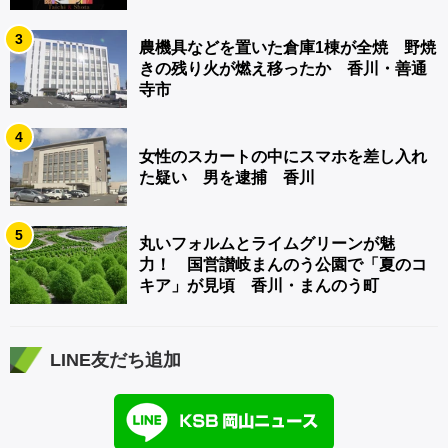
3
農機具などを置いた倉庫1棟が全焼 野焼
きの残り火が燃え移ったか 香川・善通
寺市
4
女性のスカートの中にスマホを差し入れ
た疑い 男を逮捕 香川
5
丸いフォルムとライムグリーンが魅
力！ 国営讃岐まんのう公園で「夏のコ
キア」が見頃 香川・まんのう町
LINE友だち追加