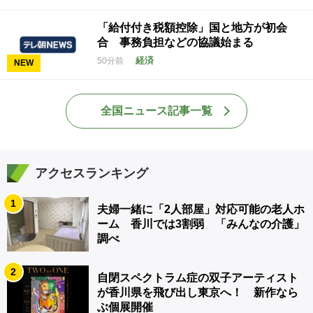
「給付付き税額控除」国と地方が初会
合 事務負担などの協議始まる
経済
50分前
NEW
全国ニュース記事一覧
アクセスランキング
1
夫婦一緒に「2人部屋」対応可能の老人ホ
ーム 香川では3割弱 「みんなの介護」
調べ
2
自閉スペクトラム症の双子アーティスト
が香川県を飛び出し東京へ！ 新作なら
ぶ個展開催