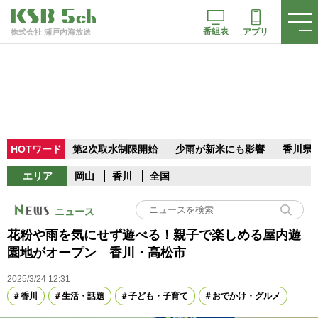
番組表
アプリ
株式会社 瀬戸内海放送
HOTワード
第2次取水制限開始
少雨が新米にも影響
香川県
エリア
岡山
香川
全国
ニュース
花粉や雨を気にせず遊べる！親子で楽しめる屋内遊
園地がオープン 香川・高松市
2025/3/24 12:31
香川
生活・話題
子ども・子育て
おでかけ・グルメ