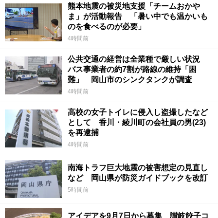
熊本地震の被災地支援「チームおかや
ま」が活動報告 「暑い中でも温かいも
のを食べるのが必要」
4時間前
公共交通の経営は全業種で厳しい状況
バス事業者の約7割が路線の維持「困
難」 岡山市のシンクタンクが調査
4時間前
高校の女子トイレに侵入し盗撮したなど
として 香川・綾川町の会社員の男(23)
を再逮捕
4時間前
南海トラフ巨大地震の被害想定の見直し
など 岡山県が防災ガイドブックを改訂
5時間前
アイデアを9月7日から募集 讃岐餃子コ