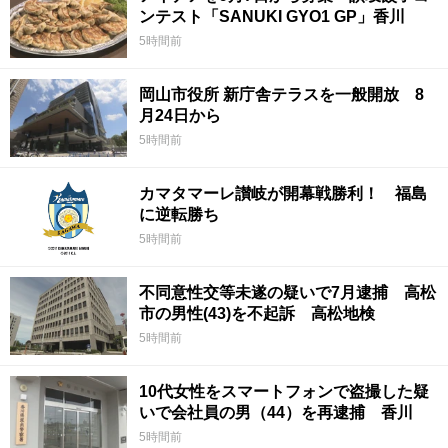
ンテスト「SANUKI GYO1 GP」香川
5時間前
岡山市役所 新庁舎テラスを一般開放 8
月24日から
5時間前
カマタマーレ讃岐が開幕戦勝利！ 福島
に逆転勝ち
5時間前
不同意性交等未遂の疑いで7月逮捕 高松
市の男性(43)を不起訴 高松地検
5時間前
10代女性をスマートフォンで盗撮した疑
いで会社員の男（44）を再逮捕 香川
5時間前