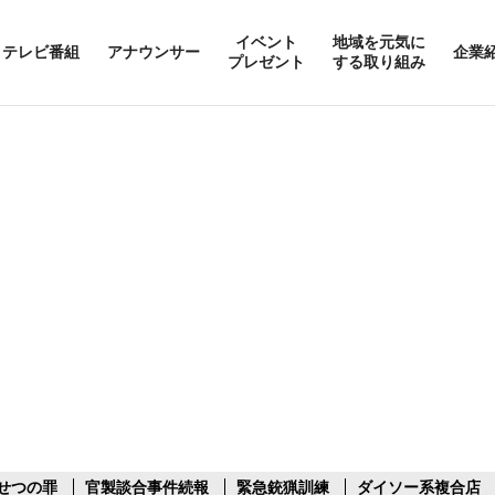
イベント
地域を元気に
テレビ番組
アナウンサー
企業
プレゼント
する取り組み
せつの罪
官製談合事件続報
緊急銃猟訓練
ダイソー系複合店