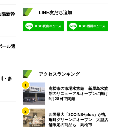
LINE友だち追加
山陽新幹
ボール選
アクセスランキング
川・多
1
高松市の市場水族館 新屋島水族
館のリニューアルオープンに向け
9月28日で閉館
2
四国最大「3COINS+plus」が丸
亀町グリーンにオープン 大型店
舗限定の商品も 高松市