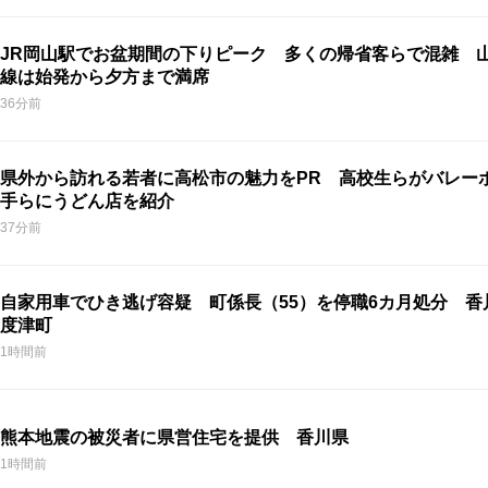
JR岡山駅でお盆期間の下りピーク 多くの帰省客らで混雑 
線は始発から夕方まで満席
36分前
県外から訪れる若者に高松市の魅力をPR 高校生らがバレー
手らにうどん店を紹介
37分前
自家用車でひき逃げ容疑 町係長（55）を停職6カ月処分 香
度津町
1時間前
熊本地震の被災者に県営住宅を提供 香川県
1時間前