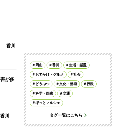
く 香川
岡山
香川
生活・話題
おでかけ・グルメ
社会
被害が多
どうぶつ
文化・芸術
行政
科学・医療
交通
ほっとマルシェ
タグ一覧はこちら
香川