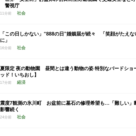
警視庁
社会
11分前
「この日しかない」“888の日”婚姻届が続々 「笑顔がたえな
に」
社会
16分前
夏限定 夜の動物園 昼間とは違う動物の姿 特別なバードショ
ッド！いちおし】
経済
17分前
震度7観測の氷川町 お盆前に墓石の修理希望も…「難しい」
影響続く
社会
24分前