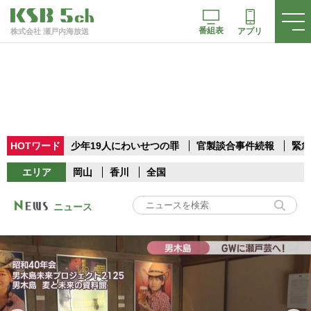
番組表
アプリ
株式会社 瀬戸内海放送
HOTワード
少年19人にわいせつの罪
官製談合事件続報
緊急
エリア
岡山
香川
全国
ニュース