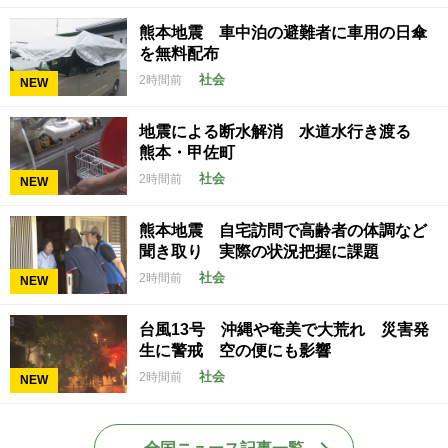
熊本地震 車中泊の避難者に車用の日傘
を無料配布
社会
2時間前
NEW
地震による断水解消 水道水行き渡る
熊本・甲佐町
社会
2時間前
NEW
熊本地震 自宅訪問で高齢者の体調など
聞き取り 実際の状況把握に課題
社会
2時間前
NEW
台風13号 沖縄や奄美で大荒れ 災害発
生に警戒 空の便にも影響
社会
2時間前
NEW