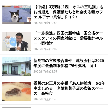
【中継】3万匹に1匹「オスの三毛猫」も
お出迎え！保護猫たちと出会える猫カフ
ェ ルアナ〈#推しドコ？〉
2026/8/7(金)19:54
「一歩前進」四国の新幹線 国交省ケー
ススタディの調査対象に 需要推計やル
ート案検討
2026/8/7(金)19:02
新見市の官製談合事件 建設会社は2025
年度に最低制限価格で6件落札 岡山
2026/8/7(金)18:57
香川のお正月の定番「あん餅雑煮」を1年
中楽しめる 老舗和菓子店の喫茶スペー
ス 高松市
2026/8/7(金)18:45