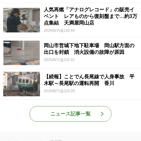
人気再燃「アナログレコード」の販売イ
ベント レアものから復刻盤まで…約3万
点集結 天満屋岡山店
2026/8/7(金)16:44
岡山市営城下地下駐車場 岡山駅方面の
出口を封鎖 消火設備の故障が原因
2026/8/7(金)16:31
【続報】ことでん長尾線で人身事故 平
木駅～長尾駅の運転再開 香川
2026/8/7(金)16:20
ニュース記事一覧