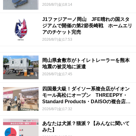
2026/8/7(金)18:14
J1ファジアーノ岡山 JFE晴れの国スタ
ジアムで開催の第2節長崎戦 ホームエリ
アのチケット完売
2026/8/7(金)17:53
岡山県倉敷市がトイレトレーラーを熊本
地震の被災地に派遣
2026/8/7(金)17:45
四国最大級！ダイソー系複合店がイオン
モール高松にオープン THREEPPY・
Standard Products・DAISOの複合店は
香川県初
2026/8/7(金)17:32
あなたは犬派？猫派？【みんなに聞いて
みた】