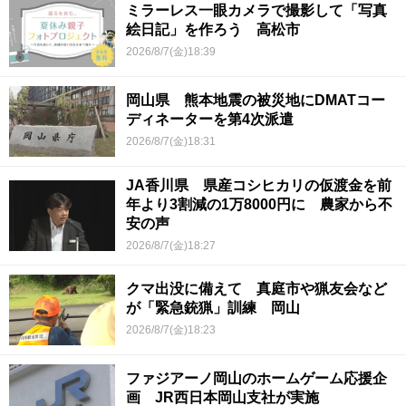
ミラーレス一眼カメラで撮影して「写真
絵日記」を作ろう 高松市
2026/8/7(金)18:39
岡山県 熊本地震の被災地にDMATコー
ディネーターを第4次派遣
2026/8/7(金)18:31
JA香川県 県産コシヒカリの仮渡金を前
年より3割減の1万8000円に 農家から不
安の声
2026/8/7(金)18:27
クマ出没に備えて 真庭市や猟友会など
が「緊急銃猟」訓練 岡山
2026/8/7(金)18:23
ファジアーノ岡山のホームゲーム応援企
画 JR西日本岡山支社が実施