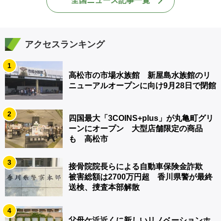
全国ニュース記事一覧
アクセスランキング
1
高松市の市場水族館 新屋島水族館のリ
ニューアルオープンに向け9月28日で閉館
2
四国最大「3COINS+plus」が丸亀町グリ
ーンにオープン 大型店舗限定の商品
も 高松市
3
接骨院院長らによる自動車保険金詐欺
被害総額は2700万円超 香川県警が最終
送検、捜査本部解散
4
父母ケ浜近くに新しいリノベーションホ