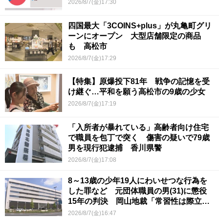
2026/8/7(金)17:30
四国最大「3COINS+plus」が丸亀町グリ
ーンにオープン 大型店舗限定の商品
も 高松市
2026/8/7(金)17:29
【特集】原爆投下81年 戦争の記憶を受
け継ぐ…平和を願う高松市の9歳の少女
2026/8/7(金)17:19
「入所者が暴れている」高齢者向け住宅
で職員を包丁で突く 傷害の疑いで79歳
男を現行犯逮捕 香川県警
2026/8/7(金)17:08
8～13歳の少年19人にわいせつな行為を
した罪など 元団体職員の男(31)に懲役
15年の判決 岡山地裁「常習性は際立っ
ていて被害結果も非常に重い」
2026/8/7(金)16:47