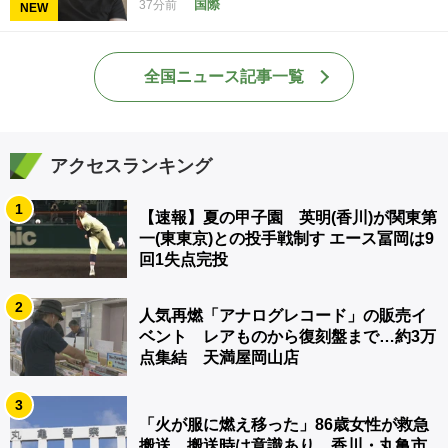
国際
37分前
NEW
全国ニュース記事一覧
アクセスランキング
1
【速報】夏の甲子園 英明(香川)が関東第
一(東東京)との投手戦制す エース冨岡は9
回1失点完投
2
人気再燃「アナログレコード」の販売イ
ベント レアものから復刻盤まで…約3万
点集結 天満屋岡山店
3
「火が服に燃え移った」86歳女性が救急
搬送 搬送時は意識あり 香川・丸亀市