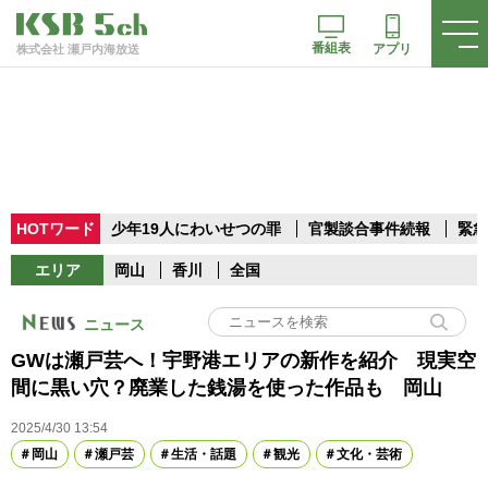
番組表
アプリ
株式会社 瀬戸内海放送
HOTワード
少年19人にわいせつの罪
官製談合事件続報
緊急
エリア
岡山
香川
全国
ニュース
GWは瀬戸芸へ！宇野港エリアの新作を紹介 現実空
間に黒い穴？廃業した銭湯を使った作品も 岡山
2025/4/30 13:54
岡山
瀬戸芸
生活・話題
観光
文化・芸術