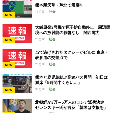
熊本県天草・芦北で震度4
社会
16分前
NEW
大飯原発3号機で原子炉自動停止 周辺環
境への放射能の影響なし 関西電力
社会
20分前
NEW
当て逃げされたタクシーがビルに 東京・
表参道の交差点で
社会
26分前
NEW
熊本と鹿児島結ぶ高速バス再開 初日は
満席「5時間半くらい…」
社会
31分前
NEW
北朝鮮が3万～5万人のロシア派兵決定
ゼレンスキー氏が言及「韓国は支援を」