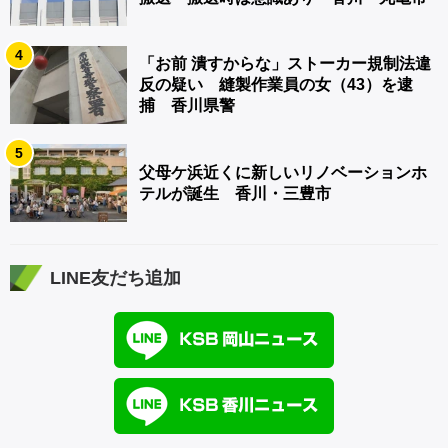
4
「お前 潰すからな」ストーカー規制法違
反の疑い 縫製作業員の女（43）を逮
捕 香川県警
5
父母ケ浜近くに新しいリノベーションホ
テルが誕生 香川・三豊市
LINE友だち追加