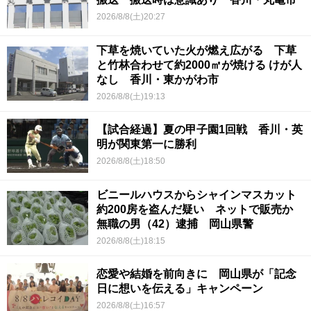
2026/8/8(土)20:27
下草を焼いていた火が燃え広がる 下草
と竹林合わせて約2000㎡が焼ける けが人
なし 香川・東かがわ市
2026/8/8(土)19:13
【試合経過】夏の甲子園1回戦 香川・英
明が関東第一に勝利
2026/8/8(土)18:50
ビニールハウスからシャインマスカット
約200房を盗んだ疑い ネットで販売か
無職の男（42）逮捕 岡山県警
2026/8/8(土)18:15
恋愛や結婚を前向きに 岡山県が「記念
日に想いを伝える」キャンペーン
2026/8/8(土)16:57