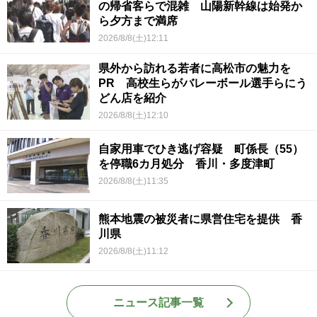
の帰省客らで混雑 山陽新幹線は始発か
ら夕方まで満席
2026/8/8(土)12:11
県外から訪れる若者に高松市の魅力を
PR 高校生らがバレーボール選手らにう
どん店を紹介
2026/8/8(土)12:10
自家用車でひき逃げ容疑 町係長（55）
を停職6カ月処分 香川・多度津町
2026/8/8(土)11:35
熊本地震の被災者に県営住宅を提供 香
川県
2026/8/8(土)11:12
ニュース記事一覧