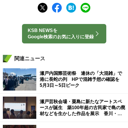
KSB NEWSを
Google検索のお気に入りに登録
関連ニュース
瀬戸内国際芸術祭 連休の「大混雑」で
港に長蛇の列 HPで混雑予想の確認を
5月3日～5日ピーク
瀬戸芸秋会場・粟島に新たなアートスペ
ースが誕生 築100年超の古民家で島の廃
材などを生かした作品を展示 香川・三
豊市