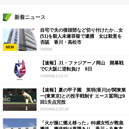
新着ニュース
自宅で夫の後頭部など切り付けたか…女
(51)を殺人未遂容疑で逮捕 女は殺意を
否認 香川・高松市
NEW
1時間前
【速報】J1・ファジアーノ岡山 開幕戦
でC大阪に逆転負け 8日
2026/8/8(土)21:07
【速報】夏の甲子園 英明(香川)が関東第
一(東東京)との投手戦制す エース冨岡は9
回1失点完投
2026/8/8(土)20:34
「火が服に燃え移った」86歳女性が救急
搬送 搬送時は意識あり 香川・丸亀市