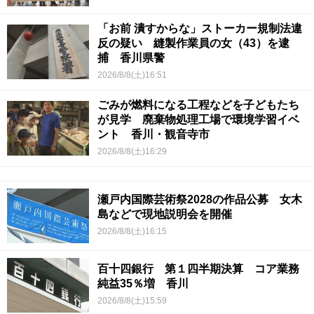
「お前 潰すからな」ストーカー規制法違
反の疑い 縫製作業員の女（43）を逮
捕 香川県警
2026/8/8(土)16:51
ごみが燃料になる工程などを子どもたち
が見学 廃棄物処理工場で環境学習イベ
ント 香川・観音寺市
2026/8/8(土)16:29
瀬戸内国際芸術祭2028の作品公募 女木
島などで現地説明会を開催
2026/8/8(土)16:15
百十四銀行 第１四半期決算 コア業務
純益35％増 香川
2026/8/8(土)15:59