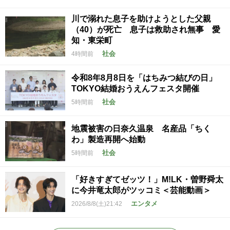
川で溺れた息子を助けようとした父親
（40）が死亡 息子は救助され無事 愛
知・東栄町
社会
4時間前
令和8年8月8日を「はちみつ結びの日」
TOKYO結婚おうえんフェスタ開催
社会
5時間前
地震被害の日奈久温泉 名産品「ちく
わ」製造再開へ始動
社会
5時間前
「好きすぎてゼッツ！」M!LK・曽野舜太
に今井竜太郎がツッコミ＜芸能動画＞
エンタメ
2026/8/8(土)21:42