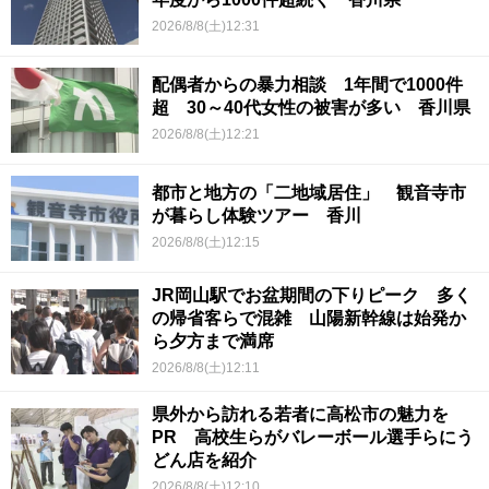
2026/8/8(土)12:31
配偶者からの暴力相談 1年間で1000件
超 30～40代女性の被害が多い 香川県
2026/8/8(土)12:21
都市と地方の「二地域居住」 観音寺市
が暮らし体験ツアー 香川
2026/8/8(土)12:15
JR岡山駅でお盆期間の下りピーク 多く
の帰省客らで混雑 山陽新幹線は始発か
ら夕方まで満席
2026/8/8(土)12:11
県外から訪れる若者に高松市の魅力を
PR 高校生らがバレーボール選手らにう
どん店を紹介
2026/8/8(土)12:10