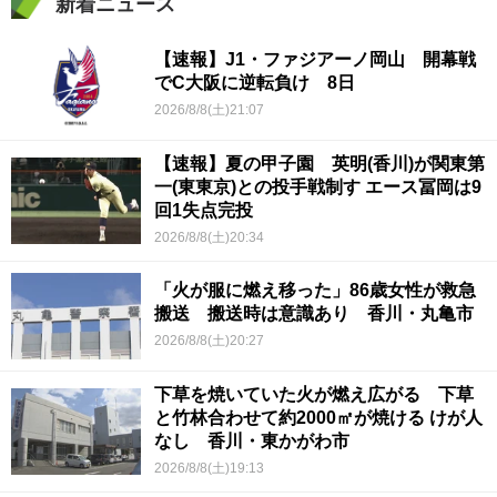
新着ニュース
【速報】J1・ファジアーノ岡山 開幕戦
でC大阪に逆転負け 8日
2026/8/8(土)21:07
【速報】夏の甲子園 英明(香川)が関東第
一(東東京)との投手戦制す エース冨岡は9
回1失点完投
2026/8/8(土)20:34
「火が服に燃え移った」86歳女性が救急
搬送 搬送時は意識あり 香川・丸亀市
2026/8/8(土)20:27
下草を焼いていた火が燃え広がる 下草
と竹林合わせて約2000㎡が焼ける けが人
なし 香川・東かがわ市
2026/8/8(土)19:13