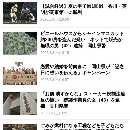
【試合経過】夏の甲子園1回戦 香川・英
明が関東第一に勝利
2026/8/8(土)18:50
ビニールハウスからシャインマスカット
約200房を盗んだ疑い ネットで販売か
無職の男（42）逮捕 岡山県警
2026/8/8(土)18:15
恋愛や結婚を前向きに 岡山県が「記念
日に想いを伝える」キャンペーン
2026/8/8(土)16:57
「お前 潰すからな」ストーカー規制法違
反の疑い 縫製作業員の女（43）を逮
捕 香川県警
2026/8/8(土)16:51
ごみが燃料になる工程などを子どもたち