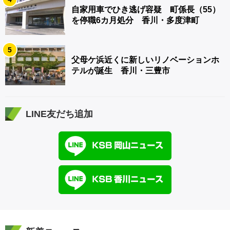
自家用車でひき逃げ容疑 町係長（55）
を停職6カ月処分 香川・多度津町
5
父母ケ浜近くに新しいリノベーションホ
テルが誕生 香川・三豊市
LINE友だち追加