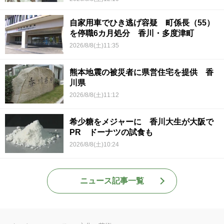
自家用車でひき逃げ容疑 町係長（55）
を停職6カ月処分 香川・多度津町
2026/8/8(土)11:35
熊本地震の被災者に県営住宅を提供 香
川県
2026/8/8(土)11:12
希少糖をメジャーに 香川大生が大阪で
PR ドーナツの試食も
2026/8/8(土)10:24
ニュース記事一覧