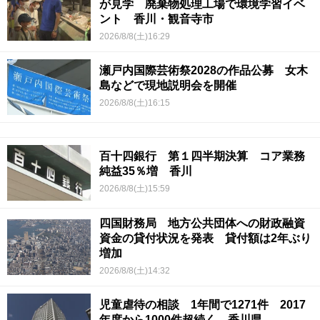
が見学 廃棄物処理工場で環境学習イベ
ント 香川・観音寺市
2026/8/8(土)16:29
瀬戸内国際芸術祭2028の作品公募 女木
島などで現地説明会を開催
2026/8/8(土)16:15
百十四銀行 第１四半期決算 コア業務
純益35％増 香川
2026/8/8(土)15:59
四国財務局 地方公共団体への財政融資
資金の貸付状況を発表 貸付額は2年ぶり
増加
2026/8/8(土)14:32
児童虐待の相談 1年間で1271件 2017
年度から1000件超続く 香川県