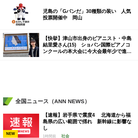
児島の「Gパンだ」30種類の装い 人気
投票開催中 岡山
【快挙】津山市出身のピアニスト・中島
結里愛さん(15) ショパン国際ピアノコ
ンクールの本大会に今大会最年少で進
出！
全国ニュース（ANN NEWS）
【速報】岩手県で震度4 北海道から福
島県の広い範囲で揺れ 新幹線に影響な
し
NEW
社会
1時間前