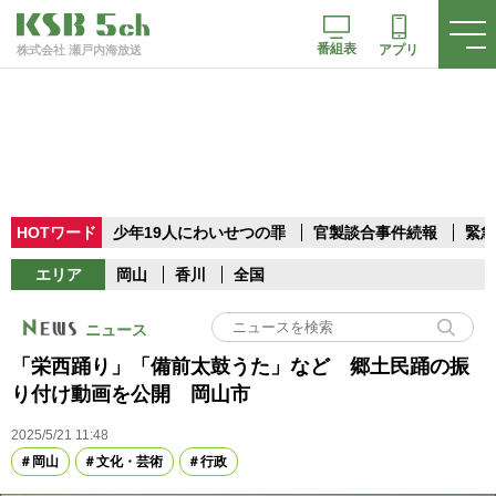
番組表
アプリ
株式会社 瀬戸内海放送
HOTワード
少年19人にわいせつの罪
官製談合事件続報
緊急
エリア
岡山
香川
全国
ニュース
「栄西踊り」「備前太鼓うた」など 郷土民踊の振
り付け動画を公開 岡山市
2025/5/21 11:48
岡山
文化・芸術
行政