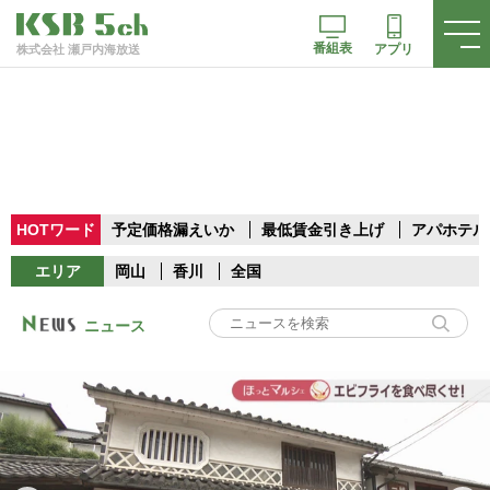
番組表
アプリ
株式会社 瀬戸内海放送
HOTワード
予定価格漏えいか
最低賃金引き上げ
アパホテル
エリア
岡山
香川
全国
ニュース