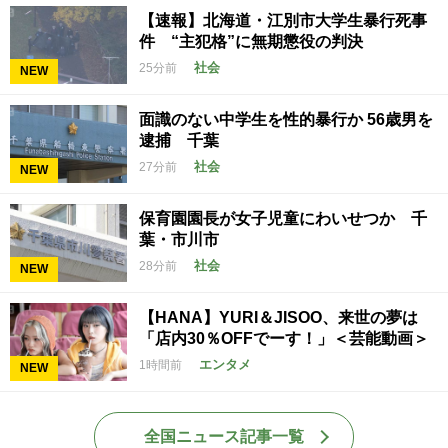
【速報】北海道・江別市大学生暴行死事
件 “主犯格”に無期懲役の判決
社会
25分前
NEW
面識のない中学生を性的暴行か 56歳男を
逮捕 千葉
社会
27分前
NEW
保育園園長が女子児童にわいせつか 千
葉・市川市
社会
28分前
NEW
【HANA】YURI＆JISOO、来世の夢は
「店内30％OFFでーす！」＜芸能動画＞
エンタメ
1時間前
NEW
全国ニュース記事一覧