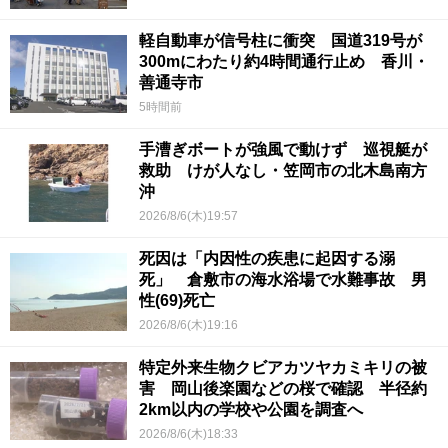
軽自動車が信号柱に衝突 国道319号が
300mにわたり約4時間通行止め 香川・
善通寺市
5時間前
手漕ぎボートが強風で動けず 巡視艇が
救助 けが人なし・笠岡市の北木島南方
沖
2026/8/6(木)19:57
死因は「内因性の疾患に起因する溺
死」 倉敷市の海水浴場で水難事故 男
性(69)死亡
2026/8/6(木)19:16
特定外来生物クビアカツヤカミキリの被
害 岡山後楽園などの桜で確認 半径約
2km以内の学校や公園を調査へ
2026/8/6(木)18:33