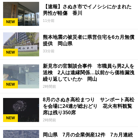
【速報】さぬき市でイノシシにかまれた
男性が軽傷 香川
11分前
NEW
熊本地震の被災者に県営住宅を6カ月無償
提供 岡山県
33分前
NEW
新見市の官製談合事件 市職員ら男2人を
送検 2人は遠縁関係…以前から価格漏洩
繰り返していたか 岡山
NEW
2時間前
8月のさぬき高松まつり サンポート高松
を会場に24連が総おどり 花火有料観覧
席は残り350席
NEW
2時間前
岡山県 7月の企業倒産12件 7カ月連続