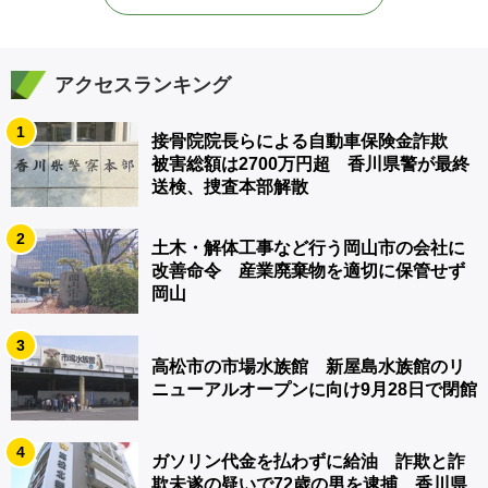
アクセスランキング
1
接骨院院長らによる自動車保険金詐欺
被害総額は2700万円超 香川県警が最終
送検、捜査本部解散
2
土木・解体工事など行う岡山市の会社に
改善命令 産業廃棄物を適切に保管せず
岡山
3
高松市の市場水族館 新屋島水族館のリ
ニューアルオープンに向け9月28日で閉館
4
ガソリン代金を払わずに給油 詐欺と詐
欺未遂の疑いで72歳の男を逮捕 香川県