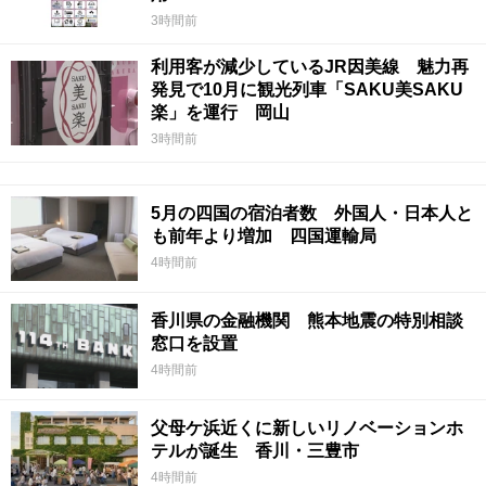
3時間前
利用客が減少しているJR因美線 魅力再
発見で10月に観光列車「SAKU美SAKU
楽」を運行 岡山
3時間前
5月の四国の宿泊者数 外国人・日本人と
も前年より増加 四国運輸局
4時間前
香川県の金融機関 熊本地震の特別相談
窓口を設置
4時間前
父母ケ浜近くに新しいリノベーションホ
テルが誕生 香川・三豊市
4時間前