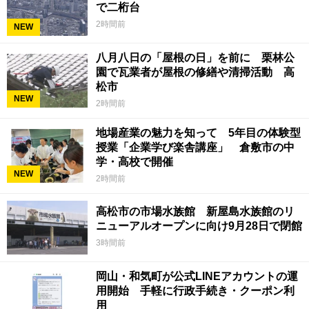
で二桁台
2時間前
NEW
八月八日の「屋根の日」を前に 栗林公
園で瓦業者が屋根の修繕や清掃活動 高
松市
NEW
2時間前
地場産業の魅力を知って 5年目の体験型
授業「企業学び楽舎講座」 倉敷市の中
学・高校で開催
NEW
2時間前
高松市の市場水族館 新屋島水族館のリ
ニューアルオープンに向け9月28日で閉館
3時間前
岡山・和気町が公式LINEアカウントの運
用開始 手軽に行政手続き・クーポン利
用