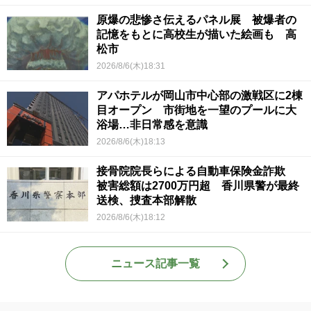
原爆の悲惨さ伝えるパネル展 被爆者の
記憶をもとに高校生が描いた絵画も 高
松市
2026/8/6(木)18:31
アパホテルが岡山市中心部の激戦区に2棟
目オープン 市街地を一望のプールに大
浴場…非日常感を意識
2026/8/6(木)18:13
接骨院院長らによる自動車保険金詐欺
被害総額は2700万円超 香川県警が最終
送検、捜査本部解散
2026/8/6(木)18:12
ニュース記事一覧