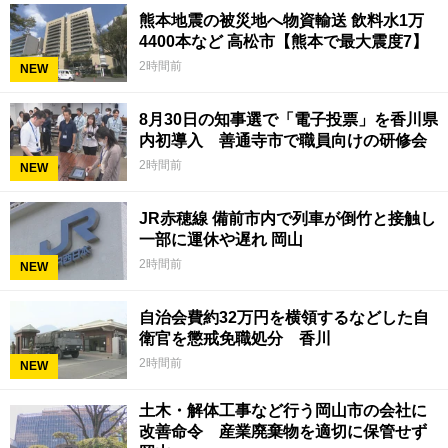
熊本地震の被災地へ物資輸送 飲料水1万
4400本など 高松市【熊本で最大震度7】
2時間前
NEW
8月30日の知事選で「電子投票」を香川県
内初導入 善通寺市で職員向けの研修会
2時間前
NEW
JR赤穂線 備前市内で列車が倒竹と接触し
一部に運休や遅れ 岡山
2時間前
NEW
自治会費約32万円を横領するなどした自
衛官を懲戒免職処分 香川
2時間前
NEW
土木・解体工事など行う岡山市の会社に
改善命令 産業廃棄物を適切に保管せず