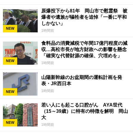
原爆投下から81年 岡山市で慰霊祭 被
爆者や遺族が犠牲者を追悼「一番に平和
しかない」
NEW
1時間前
食料品の消費減税で年間17億円程度の減
収…高松市長が地方財政への影響を懸念
「確実な代替財源の確保、穴埋めを」
NEW
1時間前
山陽新幹線のお盆期間の運転計画を発
表・JR西日本
1時間前
NEW
若い人にも起こる口腔がん AYA世代
（15～39歳）に特有の特徴を解明 岡山
大
NEW
1時間前