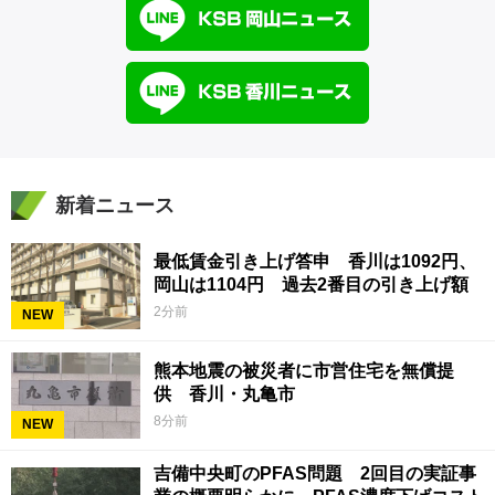
新着ニュース
最低賃金引き上げ答申 香川は1092円、
岡山は1104円 過去2番目の引き上げ額
2分前
NEW
熊本地震の被災者に市営住宅を無償提
供 香川・丸亀市
8分前
NEW
吉備中央町のPFAS問題 2回目の実証事