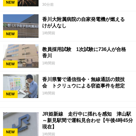
NEW
30分前
香川大附属病院の自家発電機が燃える
けが人なし
1時間前
NEW
教員採用試験 1次試験に736人が合格
香川
1時間前
NEW
香川県警で通信指令・無線通話の競技
会 トクリュウによる窃盗事件を想定
1時間前
NEW
JR姫新線 走行中に揺れを感知 津山駅
～新見駅間で運転見合わせ【午後4時45分
現在】
NEW
1時間前