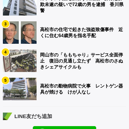
欺未遂の疑いで72歳の男を逮捕 香川県
警
3
高松市の住宅で起きた強盗致傷事件 近
くに住む64歳男を指名手配
4
岡山市の「ももちゃり」サービス全面停
止 復旧の見通し立たず 高松市のさぬ
きシェアサイクルも
5
高松市の動物病院で火事 レントゲン器
具が焼ける けが人なし
LINE友だち追加