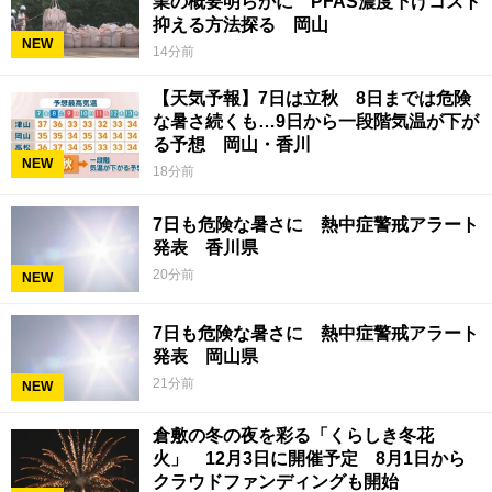
業の概要明らかに PFAS濃度下げコスト
抑える方法探る 岡山
NEW
14分前
【天気予報】7日は立秋 8日までは危険
な暑さ続くも…9日から一段階気温が下が
る予想 岡山・香川
NEW
18分前
7日も危険な暑さに 熱中症警戒アラート
発表 香川県
20分前
NEW
7日も危険な暑さに 熱中症警戒アラート
発表 岡山県
21分前
NEW
倉敷の冬の夜を彩る「くらしき冬花
火」 12月3日に開催予定 8月1日から
クラウドファンディングも開始