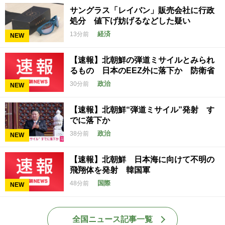
サングラス「レイバン」販売会社に行政
処分 値下げ妨げるなどした疑い
経済
13分前
NEW
【速報】北朝鮮の弾道ミサイルとみられ
るもの 日本のEEZ外に落下か 防衛省
政治
30分前
NEW
【速報】北朝鮮“弾道ミサイル”発射 す
でに落下か
政治
38分前
NEW
【速報】北朝鮮 日本海に向けて不明の
飛翔体を発射 韓国軍
国際
48分前
NEW
全国ニュース記事一覧