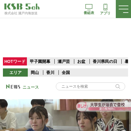
番組表
アプリ
株式会社 瀬戸内海放送
HOTワード
甲子園開幕
瀬戸芸
お盆
香川県民の日
暑
エリア
岡山
香川
全国
ニュース