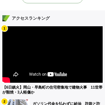
アクセスランキング
1
【6日鎮火】岡山・早島町の住宅密集地で建物火事 11世帯
が類焼・3人軽傷か
2
ガソリン代金を払わずに給油 詐欺と詐