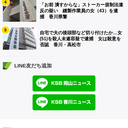
4
「お前 潰すからな」ストーカー規制法違
反の疑い 縫製作業員の女（43）を逮
捕 香川県警
5
自宅で夫の後頭部など切り付けたか…女
(51)を殺人未遂容疑で逮捕 女は殺意を
否認 香川・高松市
LINE友だち追加