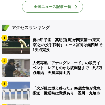
全国ニュース記事一覧
アクセスランキング
1
夏の甲子園 英明(香川)が関東第一(東東
京)との投手戦制す エース冨岡は無四球で
1失点完投
2
人気再燃「アナログレコード」の販売イ
ベント レアものから復刻盤まで…約3万
点集結 天満屋岡山店
3
「火が服に燃え移った」86歳女性が救急
搬送 搬送時は意識あり 香川・丸亀市