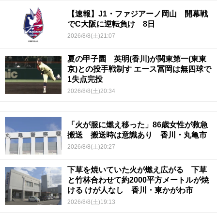
【速報】J1・ファジアーノ岡山 開幕戦
でC大阪に逆転負け 8日
2026/8/8(土)21:07
夏の甲子園 英明(香川)が関東第一(東東
京)との投手戦制す エース冨岡は無四球で
1失点完投
2026/8/8(土)20:34
「火が服に燃え移った」86歳女性が救急
搬送 搬送時は意識あり 香川・丸亀市
2026/8/8(土)20:27
下草を焼いていた火が燃え広がる 下草
と竹林合わせて約2000平方メートルが焼
ける けが人なし 香川・東かがわ市
2026/8/8(土)19:13