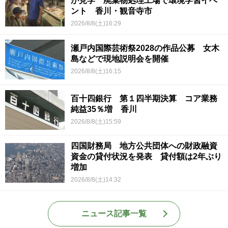
が見学 廃棄物処理工場で環境学習イベ
ント 香川・観音寺市
2026/8/8(土)16:29
瀬戸内国際芸術祭2028の作品公募 女木
島などで現地説明会を開催
2026/8/8(土)16:15
百十四銀行 第１四半期決算 コア業務
純益35％増 香川
2026/8/8(土)15:59
四国財務局 地方公共団体への財政融資
資金の貸付状況を発表 貸付額は2年ぶり
増加
2026/8/8(土)14:32
ニュース記事一覧