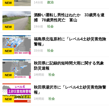
政治
14分前
NEW
酒酔い運転し男性はねたか 33歳男を逮
捕 78歳男性死亡 富山
社会
19分前
NEW
福島県北塩原村に「レベル4土砂災害危険
警報」
社会
33分前
NEW
秋田県に記録的短時間大雨に関する気象
防災速報
社会
1時間前
NEW
秋田県湯沢市に「レベル4土砂災害危険警
報」
社会
1時間前
NEW