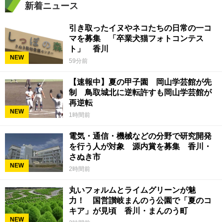
新着ニュース
引き取ったイヌやネコたちの日常の一コ
マを募集 「卒業犬猫フォトコンテス
ト」 香川
NEW
59分前
【速報中】夏の甲子園 岡山学芸館が先
制 鳥取城北に逆転許すも岡山学芸館が
再逆転
NEW
1時間前
電気・通信・機械などの分野で研究開発
を行う人が対象 源内賞を募集 香川・
さぬき市
NEW
2時間前
丸いフォルムとライムグリーンが魅
力！ 国営讃岐まんのう公園で「夏のコ
キア」が見頃 香川・まんのう町
NEW