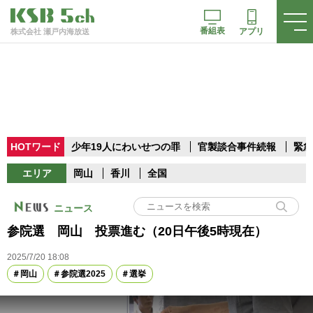
番組表
アプリ
株式会社 瀬戸内海放送
HOTワード
少年19人にわいせつの罪
官製談合事件続報
緊急
エリア
岡山
香川
全国
ニュース
参院選 岡山 投票進む（20日午後5時現在）
2025/7/20 18:08
岡山
参院選2025
選挙