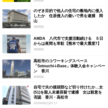
2時間前
のぞき目的で他人の住宅の敷地内に侵入
したか 住居侵入の疑いで男を逮捕 岡
山
3時間前
AMDA 八代市で支援活動続ける ５日
からは夜間も常駐【熊本で最大震度7】
3時間前
高松市のコワーキングスペース
「Setouchi-i-Base」体験入会キャンペー
ン 香川
4時間前
自宅で夫の後頭部など切り付けたか…女
(51)を殺人未遂容疑で逮捕 女は殺意を
否認 香川・高松市
2026/8/9(日)07:17