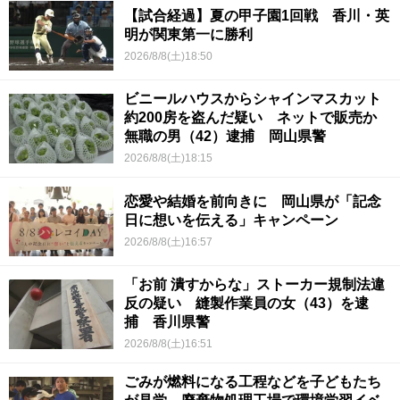
【試合経過】夏の甲子園1回戦 香川・英
明が関東第一に勝利
2026/8/8(土)18:50
ビニールハウスからシャインマスカット
約200房を盗んだ疑い ネットで販売か
無職の男（42）逮捕 岡山県警
2026/8/8(土)18:15
恋愛や結婚を前向きに 岡山県が「記念
日に想いを伝える」キャンペーン
2026/8/8(土)16:57
「お前 潰すからな」ストーカー規制法違
反の疑い 縫製作業員の女（43）を逮
捕 香川県警
2026/8/8(土)16:51
ごみが燃料になる工程などを子どもたち