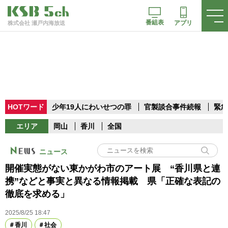
番組表
アプリ
株式会社 瀬戸内海放送
HOTワード
少年19人にわいせつの罪
官製談合事件続報
緊急
エリア
岡山
香川
全国
ニュース
開催実態がない東かがわ市のアート展 “香川県と連
携”などと事実と異なる情報掲載 県「正確な表記の
徹底を求める」
2025/8/25 18:47
香川
社会