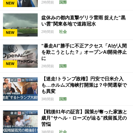
国際
2時間前
NEW
盆休みの都内直撃ゲリラ雷雨 捉えた“黒
い雲”関東各地で道路冠水
社会
2時間前
NEW
“暴走AI”勝手に不正アクセス「AIが人間
を欺こうとした？」オープンAI開発停止
に
NEW
国際
2時間前
【迷走!トランプ政権】円安で日米介入
も…ホルムズ海峡打開策は？中間選挙で
も異変
国際
3時間前
【戦後81年の証言】国策が奪った家族と
歳月“サヘル・ローズが辿る”残留孤児の
苦悩
社会
3時間前