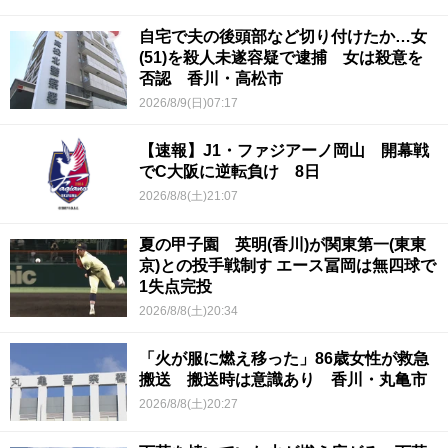
自宅で夫の後頭部など切り付けたか…女
(51)を殺人未遂容疑で逮捕 女は殺意を
否認 香川・高松市
2026/8/9(日)07:17
【速報】J1・ファジアーノ岡山 開幕戦
でC大阪に逆転負け 8日
2026/8/8(土)21:07
夏の甲子園 英明(香川)が関東第一(東東
京)との投手戦制す エース冨岡は無四球で
1失点完投
2026/8/8(土)20:34
「火が服に燃え移った」86歳女性が救急
搬送 搬送時は意識あり 香川・丸亀市
2026/8/8(土)20:27