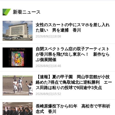
新着ニュース
女性のスカートの中にスマホを差し入れ
た疑い 男を逮捕 香川
2026/8/9(日)18:08
自閉スペクトラム症の双子アーティスト
が香川県を飛び出し東京へ！ 新作なら
ぶ個展開催
2026/8/9(日)16:46
【速報】夏の甲子園 岡山学芸館が小技
絡めた7得点で鳥取城北に逆転勝利 エー
ス田路は粘りの投球で9回途中3失点
2026/8/9(日)15:52
長崎原爆投下から81年 高松市で平和祈
念式 香川