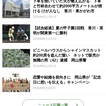
下草を焼いていた火が燃え広がる 下草
と竹林合わせて約2000平方メートルが焼
ける けが人なし 香川・東かがわ市
2026/8/8(土)19:13
【試合経過】夏の甲子園1回戦 香川・英
明が関東第一に勝利
2026/8/8(土)18:50
ビニールハウスからシャインマスカット
約200房を盗んだ疑い ネットで販売か
無職の男（42）逮捕 岡山県警
2026/8/8(土)18:15
恋愛や結婚を前向きに 岡山県が「記念
日に想いを伝える」キャンペーン
2026/8/8(土)16:57
ニュース記事一覧