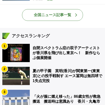
全国ニュース記事一覧
アクセスランキング
1
自閉スペクトラム症の双子アーティスト
が香川県を飛び出し東京へ！ 新作なら
ぶ個展開催
2
夏の甲子園 英明(香川)が関東第一(東東
京)との投手戦制す エース冨岡は無四球で
1失点完投
3
「火が服に燃え移った」86歳女性が救急
搬送 搬送時は意識あり 香川・丸亀市