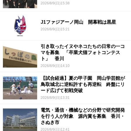
2026/8/9(日)15:38
J1ファジアーノ岡山 開幕戦は黒星
2026/8/9(日)15:21
引き取ったイヌやネコたちの日常の一コ
マを募集 「卒業犬猫フォトコンテス
ト」 香川
2026/8/9(日)14:10
【試合経過】夏の甲子園 岡山学芸館が
鳥取城北に逆転許すも再逆転 終盤にリ
ード広げて初戦突破
2026/8/9(日)13:31
電気・通信・機械などの分野で研究開発
を行う人が対象 源内賞を募集 香川・
さぬき市
2026/8/9(日)12:41