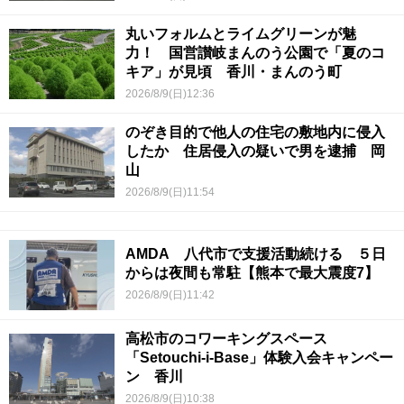
丸いフォルムとライムグリーンが魅
力！ 国営讃岐まんのう公園で「夏のコ
キア」が見頃 香川・まんのう町
2026/8/9(日)12:36
のぞき目的で他人の住宅の敷地内に侵入
したか 住居侵入の疑いで男を逮捕 岡
山
2026/8/9(日)11:54
AMDA 八代市で支援活動続ける ５日
からは夜間も常駐【熊本で最大震度7】
2026/8/9(日)11:42
高松市のコワーキングスペース
「Setouchi-i-Base」体験入会キャンペー
ン 香川
2026/8/9(日)10:38