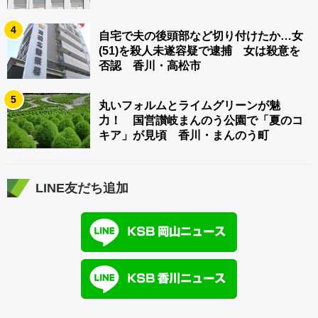
4
自宅で夫の後頭部など切り付けたか…女
(51)を殺人未遂容疑で逮捕 女は殺意を
否認 香川・高松市
5
丸いフォルムとライムグリーンが魅
力！ 国営讃岐まんのう公園で「夏のコ
キア」が見頃 香川・まんのう町
LINE友だち追加