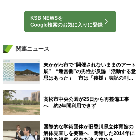
KSB NEWSを
Google検索のお気に入りに登録
関連ニュース
東かがわ市で“開催されないままのアート
展” “運営側”の男性が反論「活動する意
思はあった」 市は「後援」表記の削除
を要請
高松市中央公園が25日から再整備工事
へ 約2年間利用できず
国際的な学術団体が旧香川県立体育館の
解体見直しを要望へ 閉館した2014年に
現地を視察、保存を強く求める