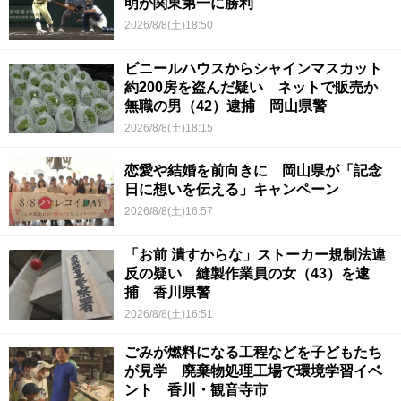
明が関東第一に勝利
2026/8/8(土)18:50
ビニールハウスからシャインマスカット
約200房を盗んだ疑い ネットで販売か
無職の男（42）逮捕 岡山県警
2026/8/8(土)18:15
恋愛や結婚を前向きに 岡山県が「記念
日に想いを伝える」キャンペーン
2026/8/8(土)16:57
「お前 潰すからな」ストーカー規制法違
反の疑い 縫製作業員の女（43）を逮
捕 香川県警
2026/8/8(土)16:51
ごみが燃料になる工程などを子どもたち
が見学 廃棄物処理工場で環境学習イベ
ント 香川・観音寺市