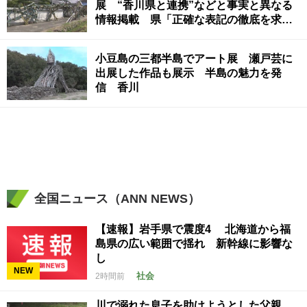
展 “香川県と連携”などと事実と異なる
情報掲載 県「正確な表記の徹底を求め
る」
小豆島の三都半島でアート展 瀬戸芸に
出展した作品も展示 半島の魅力を発
信 香川
全国ニュース（ANN NEWS）
【速報】岩手県で震度4 北海道から福
島県の広い範囲で揺れ 新幹線に影響な
し
NEW
社会
2時間前
川で溺れた息子を助けようとした父親