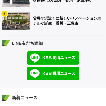
を停職6カ月処分 香川・多度津町
5
父母ケ浜近くに新しいリノベーションホ
テルが誕生 香川・三豊市
LINE友だち追加
新着ニュース