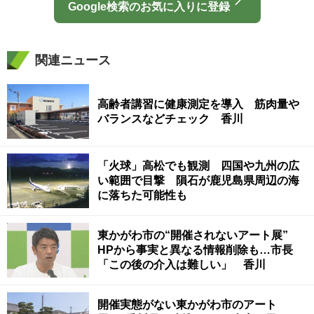
Google検索のお気に入りに登録
関連ニュース
高齢者講習に健康測定を導入 筋肉量や
バランスなどチェック 香川
「火球」高松でも観測 四国や九州の広
い範囲で目撃 隕石が鹿児島県周辺の海
に落ちた可能性も
東かがわ市の“開催されないアート展”
HPから事実と異なる情報削除も…市長
「この後の介入は難しい」 香川
開催実態がない東かがわ市のアート