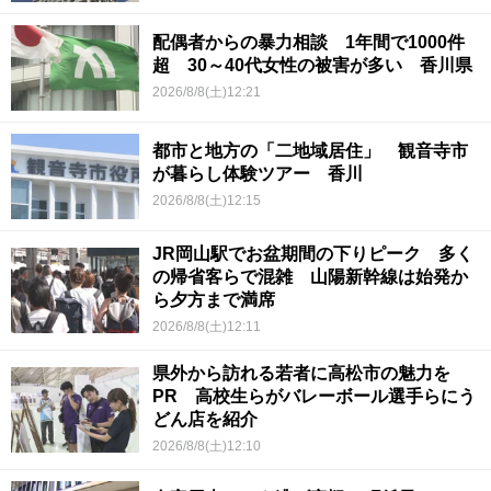
配偶者からの暴力相談 1年間で1000件
超 30～40代女性の被害が多い 香川県
2026/8/8(土)12:21
都市と地方の「二地域居住」 観音寺市
が暮らし体験ツアー 香川
2026/8/8(土)12:15
JR岡山駅でお盆期間の下りピーク 多く
の帰省客らで混雑 山陽新幹線は始発か
ら夕方まで満席
2026/8/8(土)12:11
県外から訪れる若者に高松市の魅力を
PR 高校生らがバレーボール選手らにう
どん店を紹介
2026/8/8(土)12:10