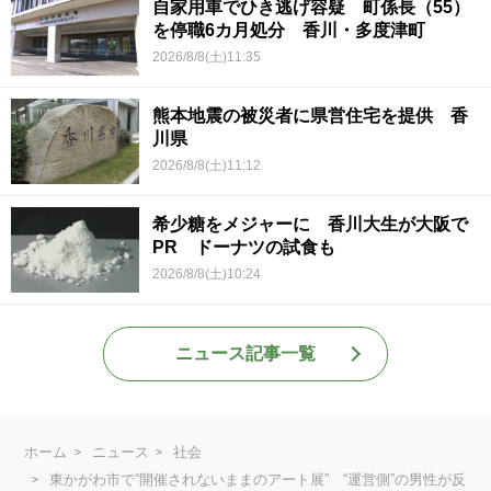
自家用車でひき逃げ容疑 町係長（55）
を停職6カ月処分 香川・多度津町
2026/8/8(土)11:35
熊本地震の被災者に県営住宅を提供 香
川県
2026/8/8(土)11:12
希少糖をメジャーに 香川大生が大阪で
PR ドーナツの試食も
2026/8/8(土)10:24
ニュース記事一覧
ホーム
ニュース
社会
東かがわ市で“開催されないままのアート展” “運営側”の男性が反