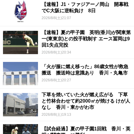
【速報】J1・ファジアーノ岡山 開幕戦
でC大阪に逆転負け 8日
2026/8/8(土)21:07
【速報】夏の甲子園 英明(香川)が関東第
一(東東京)との投手戦制す エース冨岡は9
回1失点完投
2026/8/8(土)20:34
「火が服に燃え移った」86歳女性が救急
搬送 搬送時は意識あり 香川・丸亀市
2026/8/8(土)20:27
下草を焼いていた火が燃え広がる 下草
と竹林合わせて約2000㎡が焼ける けが人
なし 香川・東かがわ市
2026/8/8(土)19:13
【試合経過】夏の甲子園1回戦 香川・英