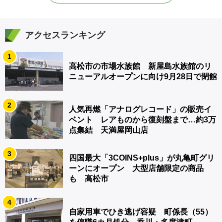
アクセスランキング
1
高松市の市場水族館 新屋島水族館のリ
ニューアルオープンに向け9月28日で閉館
2
人気再燃「アナログレコード」の販売イ
ベント レアものから復刻盤まで…約3万
点集結 天満屋岡山店
3
四国最大「3COINS+plus」が丸亀町グリ
ーンにオープン 大型店舗限定の商品
も 高松市
4
自家用車でひき逃げ容疑 町係長（55）