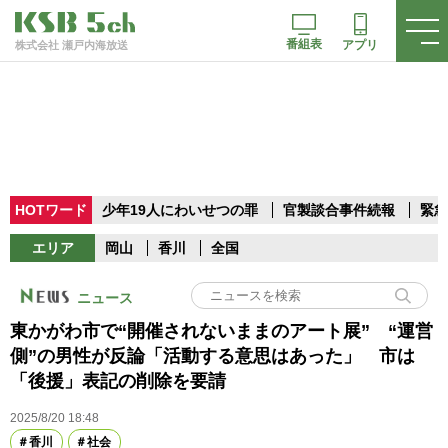
番組表
アプリ
株式会社 瀬戸内海放送
HOTワード
少年19人にわいせつの罪
官製談合事件続報
緊急
エリア
岡山
香川
全国
ニュース
東かがわ市で“開催されないままのアート展” “運営
側”の男性が反論「活動する意思はあった」 市は
「後援」表記の削除を要請
2025/8/20 18:48
香川
社会