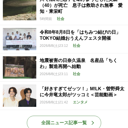
（40）が死亡 息子は救助され無事 愛
知・東栄町
社会
5時間前
令和8年8月8日を「はちみつ結びの日」
TOKYO結婚おうえんフェスタ開催
社会
2026/8/8(土)23:12
地震被害の日奈久温泉 名産品「ちく
わ」製造再開へ始動
社会
2026/8/8(土)23:11
「好きすぎてゼッツ！」M!LK・曽野舜太
に今井竜太郎がツッコミ＜芸能動画＞
エンタメ
2026/8/8(土)21:42
全国ニュース記事一覧