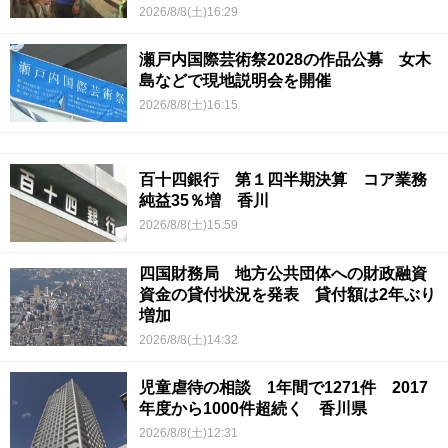
2026/8/8(土)16:29
瀬戸内国際芸術祭2028の作品公募 女木
島などで現地説明会を開催
2026/8/8(土)16:15
百十四銀行 第１四半期決算 コア業務
純益35％増 香川
2026/8/8(土)15:59
四国財務局 地方公共団体への財政融資
資金の貸付状況を発表 貸付額は2年ぶり
増加
2026/8/8(土)14:32
児童虐待の相談 1年間で1271件 2017
年度から1000件超続く 香川県
2026/8/8(土)12:31