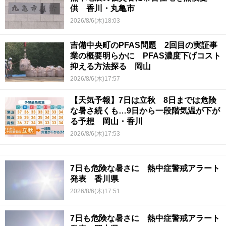
供 香川・丸亀市
2026/8/6(木)18:03
吉備中央町のPFAS問題 2回目の実証事
業の概要明らかに PFAS濃度下げコスト
抑える方法探る 岡山
2026/8/6(木)17:57
【天気予報】7日は立秋 8日までは危険
な暑さ続くも…9日から一段階気温が下が
る予想 岡山・香川
2026/8/6(木)17:53
7日も危険な暑さに 熱中症警戒アラート
発表 香川県
2026/8/6(木)17:51
7日も危険な暑さに 熱中症警戒アラート