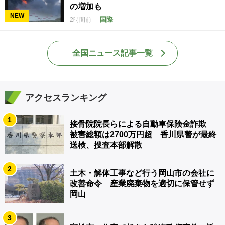
の増加も
NEW
国際
2時間前
全国ニュース記事一覧
アクセスランキング
1
接骨院院長らによる自動車保険金詐欺
被害総額は2700万円超 香川県警が最終
送検、捜査本部解散
2
土木・解体工事など行う岡山市の会社に
改善命令 産業廃棄物を適切に保管せず
岡山
3