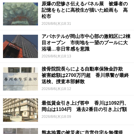
原爆の悲惨さ伝えるパネル展 被爆者の
記憶をもとに高校生が描いた絵画も 高
松市
2026/8/6(木)18:31
アパホテルが岡山市中心部の激戦区に2棟
目オープン 市街地を一望のプールに大
浴場…非日常感を意識
2026/8/6(木)18:13
接骨院院長らによる自動車保険金詐欺
被害総額は2700万円超 香川県警が最終
送検、捜査本部解散
2026/8/6(木)18:12
最低賃金引き上げ答申 香川は1092円、
岡山は1104円 過去2番目の引き上げ額
2026/8/6(木)18:09
熊本地震の被災者に市営住宅を無償提