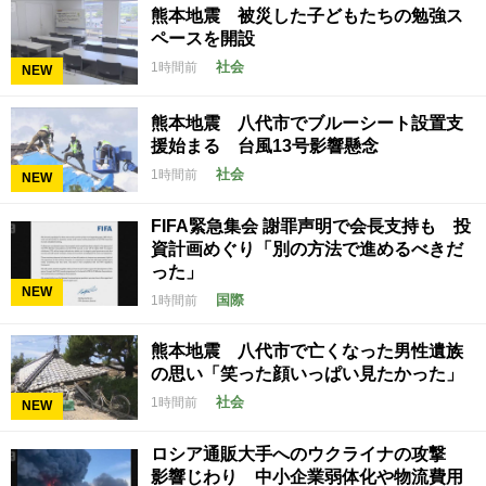
熊本地震 被災した子どもたちの勉強ス
ペースを開設
社会
1時間前
NEW
熊本地震 八代市でブルーシート設置支
援始まる 台風13号影響懸念
社会
1時間前
NEW
FIFA緊急集会 謝罪声明で会長支持も 投
資計画めぐり「別の方法で進めるべきだ
った」
NEW
国際
1時間前
熊本地震 八代市で亡くなった男性遺族
の思い「笑った顔いっぱい見たかった」
社会
1時間前
NEW
ロシア通販大手へのウクライナの攻撃
影響じわり 中小企業弱体化や物流費用