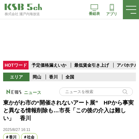
番組表
アプリ
株式会社 瀬戸内海放送
HOTワード
予定価格漏えいか
最低賃金引き上げ
アパホテル
エリア
岡山
香川
全国
ニュース
東かがわ市の“開催されないアート展” HPから事実
と異なる情報削除も…市長「この後の介入は難し
い」 香川
2025/8/27 16:11
香川
社会