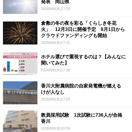
発表 岡山県
2026/8/6(木)17:50
倉敷の冬の夜を彩る「くらしき冬花
火」 12月3日に開催予定 8月1日から
クラウドファンディングも開始
2026/8/6(木)17:41
ホテル選びで重視するのは？【みんなに
聞いてみた】
2026/8/6(木)17:30
香川大附属病院の自家発電機が燃える
けが人なし
2026/8/6(木)17:05
教員採用試験 1次試験に736人が合格
香川
2026/8/6(木)16:59