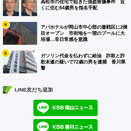
高松市の住宅で起きた強盗致傷事件 近
くに住む64歳男を指名手配
4
アパホテルが岡山市中心部の激戦区に2棟
目オープン 市街地を一望のプールに大
浴場…非日常感を意識
5
ガソリン代金を払わずに給油 詐欺と詐
欺未遂の疑いで72歳の男を逮捕 香川県
警
LINE友だち追加