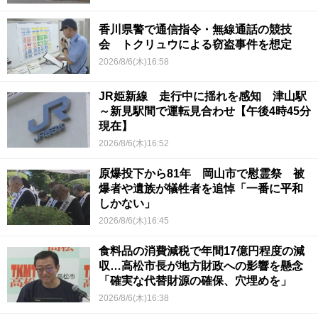
香川県警で通信指令・無線通話の競技
会 トクリュウによる窃盗事件を想定
2026/8/6(木)16:58
JR姫新線 走行中に揺れを感知 津山駅
～新見駅間で運転見合わせ【午後4時45分
現在】
2026/8/6(木)16:52
原爆投下から81年 岡山市で慰霊祭 被
爆者や遺族が犠牲者を追悼「一番に平和
しかない」
2026/8/6(木)16:45
食料品の消費減税で年間17億円程度の減
収…高松市長が地方財政への影響を懸念
「確実な代替財源の確保、穴埋めを」
2026/8/6(木)16:38