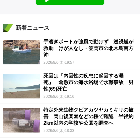
新着ニュース
手漕ぎボートが強風で動けず 巡視艇が
救助 けが人なし・笠岡市の北木島南方
沖
2026/8/6(木)19:57
死因は「内因性の疾患に起因する溺
死」 倉敷市の海水浴場で水難事故 男
性(69)死亡
2026/8/6(木)19:16
特定外来生物クビアカツヤカミキリの被
害 岡山後楽園などの桜で確認 半径約
2km以内の学校や公園を調査へ
2026/8/6(木)18:33