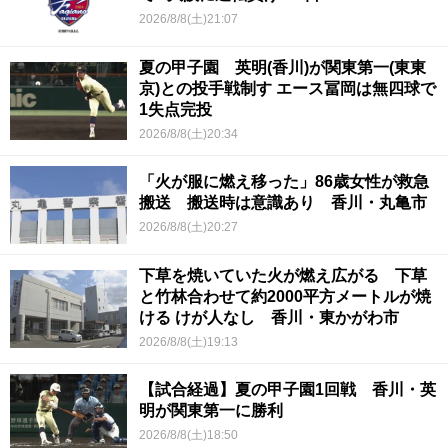
2026/8/8(土)21:07
夏の甲子園 英明(香川)が関東第一(東東
京)との投手戦制す エース冨岡は無四球で
1失点完投
2026/8/8(土)20:34
「火が服に燃え移った」86歳女性が救急
搬送 搬送時は意識あり 香川・丸亀市
2026/8/8(土)20:27
下草を焼いていた火が燃え広がる 下草
と竹林合わせて約2000平方メートルが焼
ける けが人なし 香川・東かがわ市
2026/8/8(土)19:13
【試合経過】夏の甲子園1回戦 香川・英
明が関東第一に勝利
2026/8/8(土)18:50