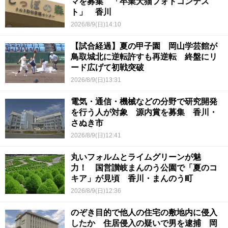
マを募集 「卒業犬猫フォトコンテス
ト」 香川
2026/8/9(日)14:10
【試合経過】夏の甲子園 岡山学芸館が
鳥取城北に逆転許すも再逆転 終盤にリ
ード広げて初戦突破
2026/8/9(日)13:31
電気・通信・機械などの分野で研究開発
を行う人が対象 源内賞を募集 香川・
さぬき市
2026/8/9(日)12:41
丸いフォルムとライムグリーンが魅
力！ 国営讃岐まんのう公園で「夏のコ
キア」が見頃 香川・まんのう町
2026/8/9(日)12:36
のぞき目的で他人の住宅の敷地内に侵入
したか 住居侵入の疑いで男を逮捕 岡