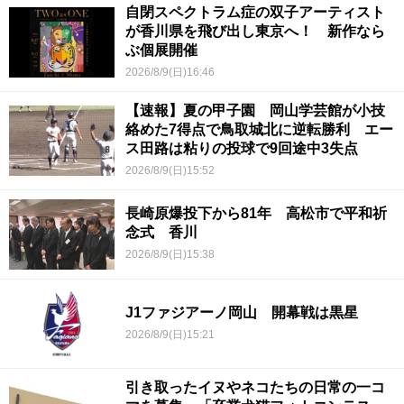
自閉スペクトラム症の双子アーティスト
が香川県を飛び出し東京へ！ 新作なら
ぶ個展開催
2026/8/9(日)16:46
【速報】夏の甲子園 岡山学芸館が小技
絡めた7得点で鳥取城北に逆転勝利 エー
ス田路は粘りの投球で9回途中3失点
2026/8/9(日)15:52
長崎原爆投下から81年 高松市で平和祈
念式 香川
2026/8/9(日)15:38
J1ファジアーノ岡山 開幕戦は黒星
2026/8/9(日)15:21
引き取ったイヌやネコたちの日常の一コ