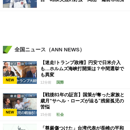
全国ニュース（ANN NEWS）
【迷走!トランプ政権】円安で日米介入
も…ホルムズ海峡打開策は？中間選挙で
も異変
NEW
国際
12分前
【戦後81年の証言】国策が奪った家族と
歳月“サヘル・ローズが辿る”残留孤児の
苦悩
NEW
社会
15分前
「尊厳傷つけた」台湾代表が長崎の平和