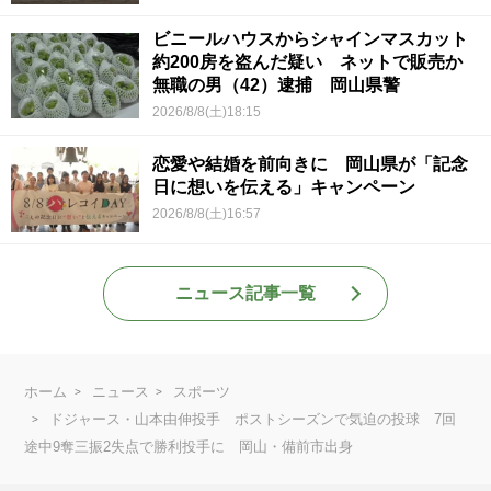
ビニールハウスからシャインマスカット
約200房を盗んだ疑い ネットで販売か
無職の男（42）逮捕 岡山県警
2026/8/8(土)18:15
恋愛や結婚を前向きに 岡山県が「記念
日に想いを伝える」キャンペーン
2026/8/8(土)16:57
ニュース記事一覧
ホーム
ニュース
スポーツ
ドジャース・山本由伸投手 ポストシーズンで気迫の投球 7回
途中9奪三振2失点で勝利投手に 岡山・備前市出身