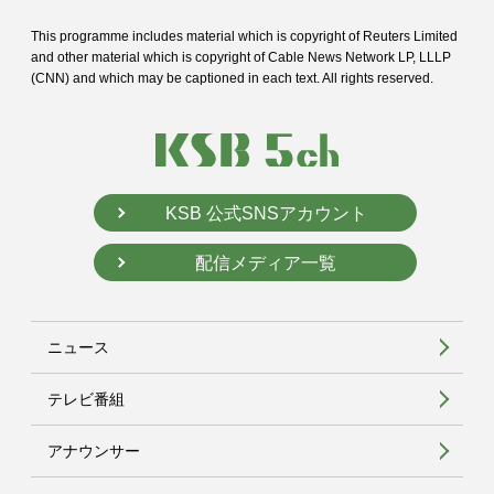
This programme includes material which is copyright of Reuters Limited
and
other material which is copyright of Cable News Network LP, LLLP
(CNN) and
which may be captioned in each text. All rights reserved.
KSB 公式SNSアカウント
配信メディア一覧
ニュース
テレビ番組
アナウンサー