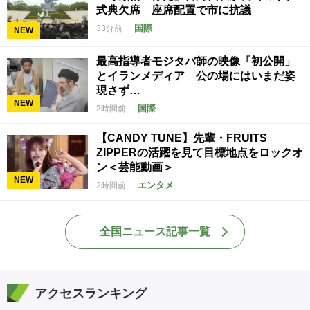
式典欠席 座席配置で市に抗議
国際
33分前
NEW
最高指導者モジタバ師の映像「初公開」
とイランメディア 公の場にはいまだ姿
現さず…
NEW
国際
2時間前
【CANDY TUNE】先輩・FRUITS
ZIPPERの活躍を見て目標地点をロックオ
ン＜芸能動画＞
NEW
エンタメ
2時間前
全国ニュース記事一覧
アクセスランキング