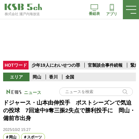
番組表
アプリ
株式会社 瀬戸内海放送
HOTワード
少年19人にわいせつの罪
官製談合事件続報
緊急
エリア
岡山
香川
全国
ニュース
ドジャース・山本由伸投手 ポストシーズンで気迫
の投球 7回途中9奪三振2失点で勝利投手に 岡山・
備前市出身
2025/10/2 15:27
岡山
スポーツ