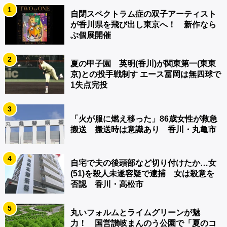
1
自閉スペクトラム症の双子アーティスト
が香川県を飛び出し東京へ！ 新作なら
ぶ個展開催
2
夏の甲子園 英明(香川)が関東第一(東東
京)との投手戦制す エース冨岡は無四球で
1失点完投
3
「火が服に燃え移った」86歳女性が救急
搬送 搬送時は意識あり 香川・丸亀市
4
自宅で夫の後頭部など切り付けたか…女
(51)を殺人未遂容疑で逮捕 女は殺意を
否認 香川・高松市
5
丸いフォルムとライムグリーンが魅
力！ 国営讃岐まんのう公園で「夏のコ