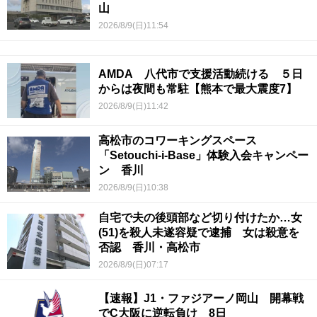
山
2026/8/9(日)11:54
AMDA 八代市で支援活動続ける ５日
からは夜間も常駐【熊本で最大震度7】
2026/8/9(日)11:42
高松市のコワーキングスペース
「Setouchi-i-Base」体験入会キャンペー
ン 香川
2026/8/9(日)10:38
自宅で夫の後頭部など切り付けたか…女
(51)を殺人未遂容疑で逮捕 女は殺意を
否認 香川・高松市
2026/8/9(日)07:17
【速報】J1・ファジアーノ岡山 開幕戦
でC大阪に逆転負け 8日