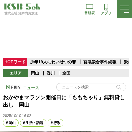
番組表
アプリ
株式会社 瀬戸内海放送
HOTワード
少年19人にわいせつの罪
官製談合事件続報
緊急
エリア
岡山
香川
全国
ニュース
おかやまマラソン開催日に「ももちゃり」無料貸し
出し 岡山
2025/10/10 16:02
岡山
生活・話題
行政