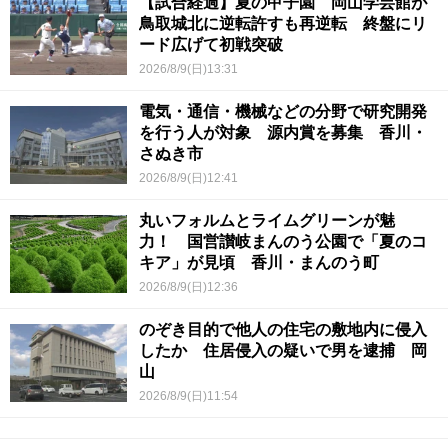
【試合経過】夏の甲子園 岡山学芸館が
鳥取城北に逆転許すも再逆転 終盤にリ
ード広げて初戦突破
2026/8/9(日)13:31
電気・通信・機械などの分野で研究開発
を行う人が対象 源内賞を募集 香川・
さぬき市
2026/8/9(日)12:41
丸いフォルムとライムグリーンが魅
力！ 国営讃岐まんのう公園で「夏のコ
キア」が見頃 香川・まんのう町
2026/8/9(日)12:36
のぞき目的で他人の住宅の敷地内に侵入
したか 住居侵入の疑いで男を逮捕 岡
山
2026/8/9(日)11:54