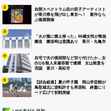
2
自閉スペクトラム症の双子アーティスト
が香川県を飛び出し東京へ！ 新作なら
ぶ個展開催
3
「火が服に燃え移った」86歳女性が救急
搬送 搬送時は意識あり 香川・丸亀市
4
自宅で夫の後頭部など切り付けたか…女
(51)を殺人未遂容疑で逮捕 女は殺意を
否認 香川・高松市
5
【試合経過】夏の甲子園 岡山学芸館が
鳥取城北に逆転許すも再逆転 終盤にリ
ード広げて初戦突破
LINE友だち追加