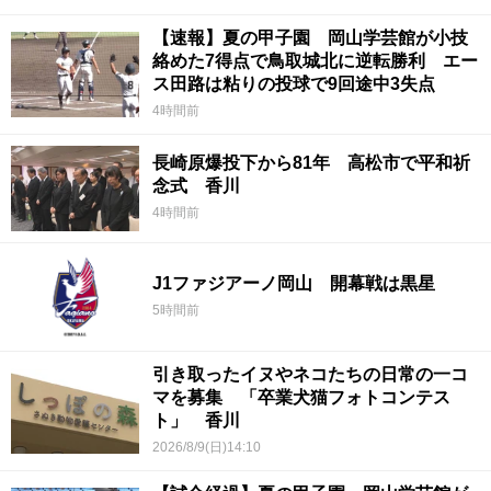
【速報】夏の甲子園 岡山学芸館が小技
絡めた7得点で鳥取城北に逆転勝利 エー
ス田路は粘りの投球で9回途中3失点
4時間前
長崎原爆投下から81年 高松市で平和祈
念式 香川
4時間前
J1ファジアーノ岡山 開幕戦は黒星
5時間前
引き取ったイヌやネコたちの日常の一コ
マを募集 「卒業犬猫フォトコンテス
ト」 香川
2026/8/9(日)14:10