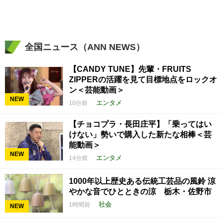
全国ニュース（ANN NEWS）
【CANDY TUNE】先輩・FRUITS
ZIPPERの活躍を見て目標地点をロックオ
ン＜芸能動画＞
NEW
エンタメ
10分前
【チョコプラ・長田庄平】「乗ってはい
けない」勢いで購入した新たな相棒＜芸
能動画＞
NEW
エンタメ
14分前
1000年以上歴史ある伝統工芸品の風鈴 涼
やかな音でひとときの涼 栃木・佐野市
社会
1時間前
NEW