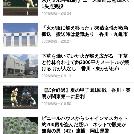
京)との投手戦制す エース冨岡は無四球で
1失点完投
2026/8/8(土)20:34
「火が服に燃え移った」86歳女性が救急
搬送 搬送時は意識あり 香川・丸亀市
2026/8/8(土)20:27
下草を焼いていた火が燃え広がる 下草
と竹林合わせて約2000平方メートルが焼
ける けが人なし 香川・東かがわ市
2026/8/8(土)19:13
【試合経過】夏の甲子園1回戦 香川・英
明が関東第一に勝利
2026/8/8(土)18:50
ビニールハウスからシャインマスカット
約200房を盗んだ疑い ネットで販売か
無職の男（42）逮捕 岡山県警