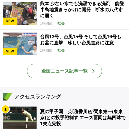
熊本 少ない水でも洗濯できる洗剤 能登
半島地震きっかけに開発 断水の八代市
に届く
NEW
社会
1時間前
台風13号、台風15号 そして台風16号も
お盆に直撃 珍しい台風進路に注意
社会
1時間前
NEW
全国ニュース記事一覧
アクセスランキング
1
夏の甲子園 英明(香川)が関東第一(東東
京)との投手戦制す エース冨岡は無四球で
1失点完投