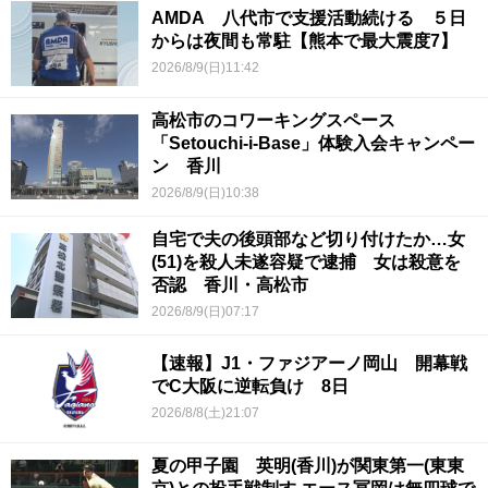
AMDA 八代市で支援活動続ける ５日
からは夜間も常駐【熊本で最大震度7】
2026/8/9(日)11:42
高松市のコワーキングスペース
「Setouchi-i-Base」体験入会キャンペー
ン 香川
2026/8/9(日)10:38
自宅で夫の後頭部など切り付けたか…女
(51)を殺人未遂容疑で逮捕 女は殺意を
否認 香川・高松市
2026/8/9(日)07:17
【速報】J1・ファジアーノ岡山 開幕戦
でC大阪に逆転負け 8日
2026/8/8(土)21:07
夏の甲子園 英明(香川)が関東第一(東東