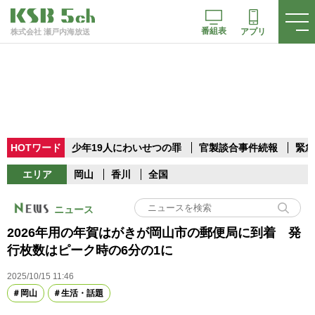
番組表
アプリ
株式会社 瀬戸内海放送
HOTワード
少年19人にわいせつの罪
官製談合事件続報
緊急
エリア
岡山
香川
全国
ニュース
2026年用の年賀はがきが岡山市の郵便局に到着 発
行枚数はピーク時の6分の1に
2025/10/15 11:46
岡山
生活・話題