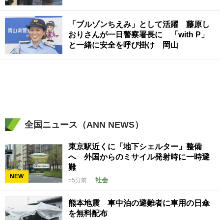
「ブルゾンちえみ」として活躍 藤原し
おりさんが一日警察署長に 「with P」
と一緒に安全を呼び掛け 岡山
全国ニュース（ANN NEWS）
東京駅近くに「地下シェルター」整備
へ 外国からのミサイル発射時に一時避
難
NEW
社会
55分前
熊本地震 車中泊の避難者に車用の日傘
を無料配布