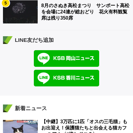
5
8月のさぬき高松まつり サンポート高松
を会場に24連が総おどり 花火有料観覧
席は残り350席
LINE友だち追加
新着ニュース
【中継】3万匹に1匹「オスの三毛猫」も
お出迎え！保護猫たちと出会える猫カフ