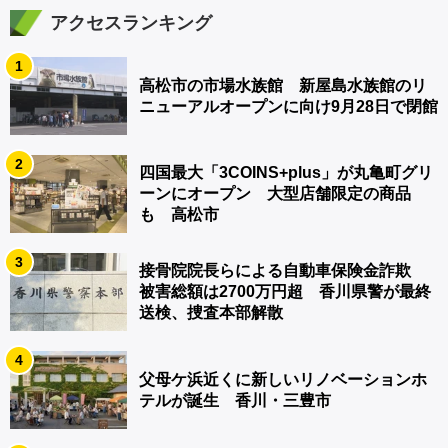
アクセスランキング
1
高松市の市場水族館 新屋島水族館のリ
ニューアルオープンに向け9月28日で閉館
2
四国最大「3COINS+plus」が丸亀町グリ
ーンにオープン 大型店舗限定の商品
も 高松市
3
接骨院院長らによる自動車保険金詐欺
被害総額は2700万円超 香川県警が最終
送検、捜査本部解散
4
父母ケ浜近くに新しいリノベーションホ
テルが誕生 香川・三豊市