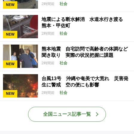
社会
2時間前
NEW
地震による断水解消 水道水行き渡る
熊本・甲佐町
社会
2時間前
NEW
熊本地震 自宅訪問で高齢者の体調など
聞き取り 実際の状況把握に課題
社会
2時間前
NEW
台風13号 沖縄や奄美で大荒れ 災害発
生に警戒 空の便にも影響
社会
2時間前
NEW
全国ニュース記事一覧