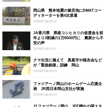
岡山県 熊本地震の被災地にDMATコー
ディネーターを第4次派遣
2026/8/7(金)18:31
JA香川県 県産コシヒカリの仮渡金を前
年より3割減の1万8000円に 農家から不
安の声
2026/8/7(金)18:27
クマ出没に備えて 真庭市や猟友会など
が「緊急銃猟」訓練 岡山
2026/8/7(金)18:23
ファジアーノ岡山のホームゲーム応援企
画 JR西日本岡山支社が実施
2026/8/7(金)18:14
J1ファジアーノ岡山 JFE晴れの国スタ