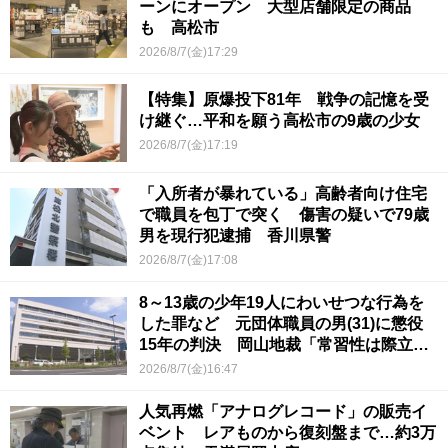
ーンにオープン 大型店舗限定の商品
も 高松市
2026/8/7(金)17:29
【特集】原爆投下81年 戦争の記憶を受
け継ぐ…平和を願う高松市の9歳の少女
2026/8/7(金)17:19
「入所者が暴れている」高齢者向け住宅
で職員を包丁で突く 傷害の疑いで79歳
男を現行犯逮捕 香川県警
2026/8/7(金)17:08
8～13歳の少年19人にわいせつな行為を
した罪など 元団体職員の男(31)に懲役
15年の判決 岡山地裁「常習性は際立っ
ていて被害結果も非常に重い」
2026/8/7(金)16:47
人気再燃「アナログレコード」の販売イ
ベント レアものから復刻盤まで…約3万