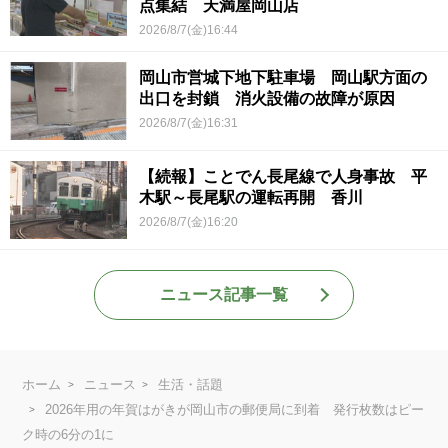
点集結 天満屋岡山店
2026/8/7(金)16:44
岡山市営城下地下駐車場 岡山駅方面の
出口を封鎖 消火設備の故障が原因
2026/8/7(金)16:31
【続報】ことでん長尾線で人身事故 平
木駅～長尾駅の運転再開 香川
2026/8/7(金)16:20
ニュース記事一覧
ホーム
ニュース
生活・話題
2026年用の年賀はがきが岡山市の郵便局に到着 発行枚数はピー
ク時の6分の1に