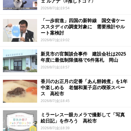
ェ ルアナ〈#推しドコ？〉
2026/8/7(金)19:54
「一歩前進」四国の新幹線 国交省ケー
ススタディの調査対象に 需要推計やル
ート案検討
2026/8/7(金)19:02
新見市の官製談合事件 建設会社は2025
年度に最低制限価格で6件落札 岡山
2026/8/7(金)18:57
香川のお正月の定番「あん餅雑煮」を1年
中楽しめる 老舗和菓子店の喫茶スペー
ス 高松市
2026/8/7(金)18:45
ミラーレス一眼カメラで撮影して「写真
絵日記」を作ろう 高松市
2026/8/7(金)18:39