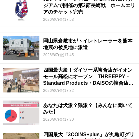
ジアムで開催の第2節長崎戦 ホームエリ
アのチケット完売
2026/8/7(金)17:53
岡山県倉敷市がトイレトレーラーを熊本
地震の被災地に派遣
2026/8/7(金)17:45
四国最大級！ダイソー系複合店がイオン
モール高松にオープン THREEPPY・
Standard Products・DAISOの複合店は
香川県初
2026/8/7(金)17:32
あなたは犬派？猫派？【みんなに聞いて
みた】
2026/8/7(金)17:30
四国最大「3COINS+plus」が丸亀町グリ