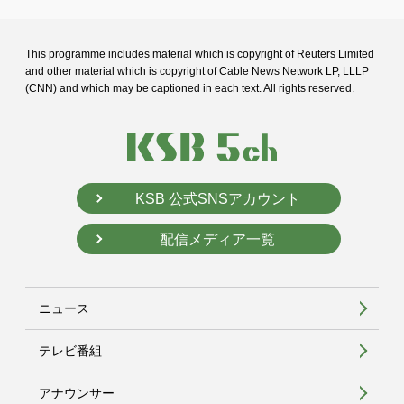
This programme includes material which is copyright of Reuters Limited
and
other material which is copyright of Cable News Network LP, LLLP
(CNN) and
which may be captioned in each text. All rights reserved.
KSB 公式SNSアカウント
配信メディア一覧
ニュース
テレビ番組
アナウンサー