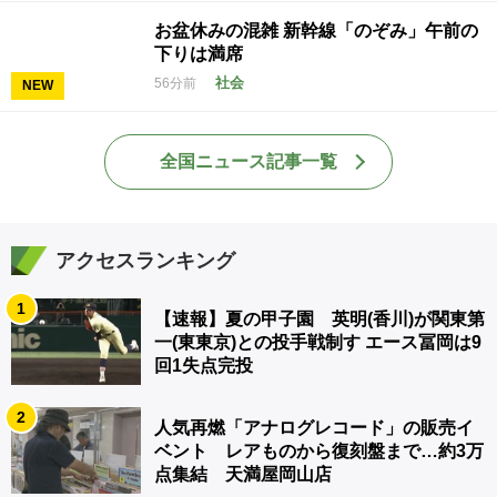
お盆休みの混雑 新幹線「のぞみ」午前の
下りは満席
社会
56分前
NEW
全国ニュース記事一覧
アクセスランキング
1
【速報】夏の甲子園 英明(香川)が関東第
一(東東京)との投手戦制す エース冨岡は9
回1失点完投
2
人気再燃「アナログレコード」の販売イ
ベント レアものから復刻盤まで…約3万
点集結 天満屋岡山店