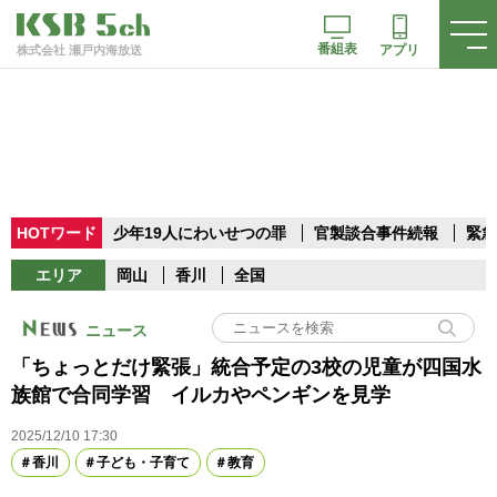
番組表
アプリ
株式会社 瀬戸内海放送
HOTワード
少年19人にわいせつの罪
官製談合事件続報
緊急
エリア
岡山
香川
全国
ニュース
「ちょっとだけ緊張」統合予定の3校の児童が四国水
族館で合同学習 イルカやペンギンを見学
2025/12/10 17:30
香川
子ども・子育て
教育