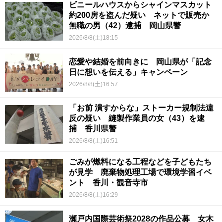
ビニールハウスからシャインマスカット
約200房を盗んだ疑い ネットで販売か
無職の男（42）逮捕 岡山県警
2026/8/8(土)18:15
恋愛や結婚を前向きに 岡山県が「記念
日に想いを伝える」キャンペーン
2026/8/8(土)16:57
「お前 潰すからな」ストーカー規制法違
反の疑い 縫製作業員の女（43）を逮
捕 香川県警
2026/8/8(土)16:51
ごみが燃料になる工程などを子どもたち
が見学 廃棄物処理工場で環境学習イベ
ント 香川・観音寺市
2026/8/8(土)16:29
瀬戸内国際芸術祭2028の作品公募 女木