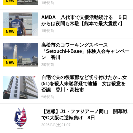
NEW
1時間前
AMDA 八代市で支援活動続ける ５日
からは夜間も常駐【熊本で最大震度7】
1時間前
NEW
高松市のコワーキングスペース
「Setouchi-i-Base」体験入会キャンペー
ン 香川
NEW
2時間前
自宅で夫の後頭部など切り付けたか…女
(51)を殺人未遂容疑で逮捕 女は殺意を
否認 香川・高松市
5時間前
【速報】J1・ファジアーノ岡山 開幕戦
でC大阪に逆転負け 8日
2026/8/8(土)21:07