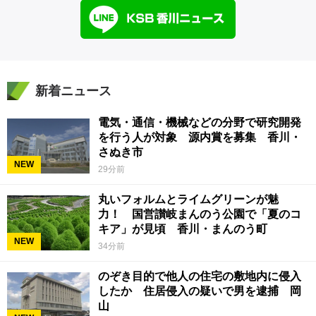
新着ニュース
電気・通信・機械などの分野で研究開発
を行う人が対象 源内賞を募集 香川・
さぬき市
NEW
29分前
丸いフォルムとライムグリーンが魅
力！ 国営讃岐まんのう公園で「夏のコ
キア」が見頃 香川・まんのう町
NEW
34分前
のぞき目的で他人の住宅の敷地内に侵入
したか 住居侵入の疑いで男を逮捕 岡
山