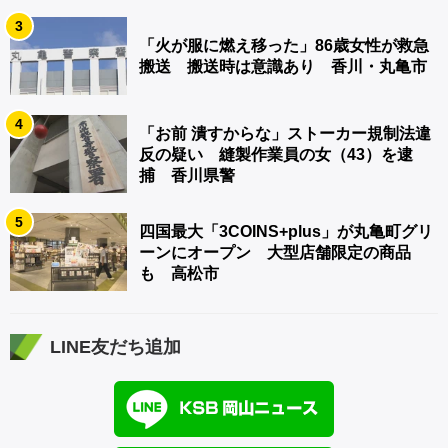
3
「火が服に燃え移った」86歳女性が救急
搬送 搬送時は意識あり 香川・丸亀市
4
「お前 潰すからな」ストーカー規制法違
反の疑い 縫製作業員の女（43）を逮
捕 香川県警
5
四国最大「3COINS+plus」が丸亀町グリ
ーンにオープン 大型店舗限定の商品
も 高松市
LINE友だち追加