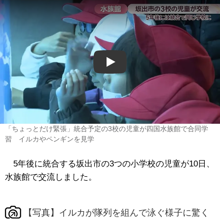
Play
「ちょっとだけ緊張」統合予定の3校の児童が四国水族館で合同学
習 イルカやペンギンを見学
5年後に統合する坂出市の3つの小学校の児童が10日、
水族館で交流しました。
【写真】イルカが隊列を組んで泳ぐ様子に驚く