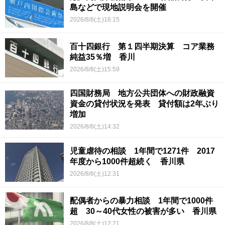
島などで現地説明会を開催
2026/8/8(土)16:15
百十四銀行 第１四半期決算 コア業務
純益35％増 香川
2026/8/8(土)15:59
四国財務局 地方公共団体への財政融資
資金の貸付状況を発表 貸付額は2年ぶり
増加
2026/8/8(土)14:32
児童虐待の相談 1年間で1271件 2017
年度から1000件超続く 香川県
2026/8/8(土)12:31
配偶者からの暴力相談 1年間で1000件
超 30～40代女性の被害が多い 香川県
2026/8/8(土)12:21