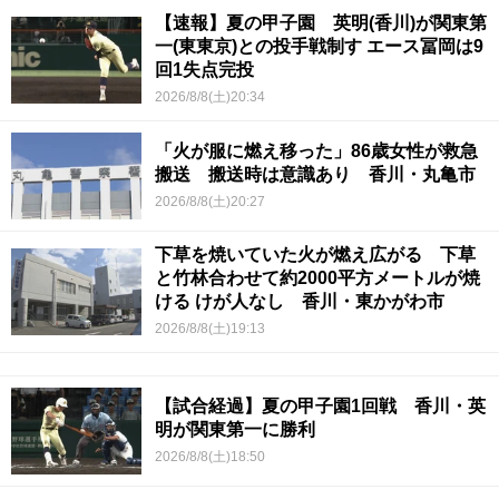
【速報】夏の甲子園 英明(香川)が関東第
一(東東京)との投手戦制す エース冨岡は9
回1失点完投
2026/8/8(土)20:34
「火が服に燃え移った」86歳女性が救急
搬送 搬送時は意識あり 香川・丸亀市
2026/8/8(土)20:27
下草を焼いていた火が燃え広がる 下草
と竹林合わせて約2000平方メートルが焼
ける けが人なし 香川・東かがわ市
2026/8/8(土)19:13
【試合経過】夏の甲子園1回戦 香川・英
明が関東第一に勝利
2026/8/8(土)18:50