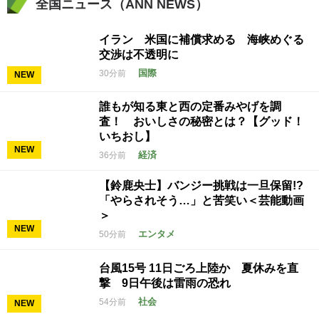
全国ニュース（ANN NEWS）
イラン 米国に補償求める 海峡めぐる
交渉は不透明に
国際
30分前
NEW
誰もが知る東と西の定番みやげを調
査！ おいしさの秘密とは？【グッド！
いちおし】
NEW
経済
36分前
【鈴鹿央士】バンジー挑戦は一旦保留!?
「やらされそう…」と苦笑い＜芸能動画
＞
NEW
エンタメ
50分前
台風15号 11日ごろ上陸か 夏休みを直
撃 9日午後は雷雨の恐れ
社会
54分前
NEW