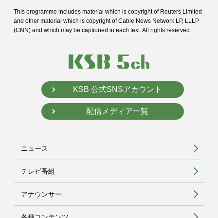
This programme includes material which is copyright of Reuters Limited
and
other material which is copyright of Cable News Network LP, LLLP
(CNN) and
which may be captioned in each text. All rights reserved.
KSB 公式SNSアカウント
配信メディア一覧
ニュース
テレビ番組
アナウンサー
各種コンテンツ