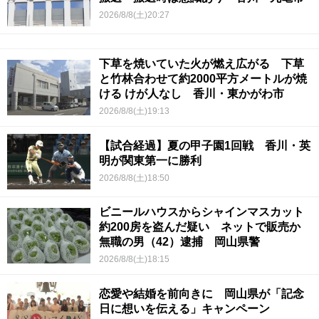
2026/8/8(土)20:27
下草を焼いていた火が燃え広がる 下草
と竹林合わせて約2000平方メートルが焼
ける けが人なし 香川・東かがわ市
2026/8/8(土)19:13
【試合経過】夏の甲子園1回戦 香川・英
明が関東第一に勝利
2026/8/8(土)18:50
ビニールハウスからシャインマスカット
約200房を盗んだ疑い ネットで販売か
無職の男（42）逮捕 岡山県警
2026/8/8(土)18:15
恋愛や結婚を前向きに 岡山県が「記念
日に想いを伝える」キャンペーン