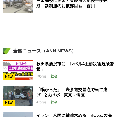
笠田高校に実習・実験用の新校舎が完
成 新制服のお披露目も 香川
全国ニュース（ANN NEWS）
秋田県湯沢市に「レベル4土砂災害危険警
報」
社会
19分前
NEW
「眠かった」 表参道交差点で当て逃
げ 2人けが 東京・港区
社会
47分前
NEW
イラン 米国に補償求める ホルムズ海