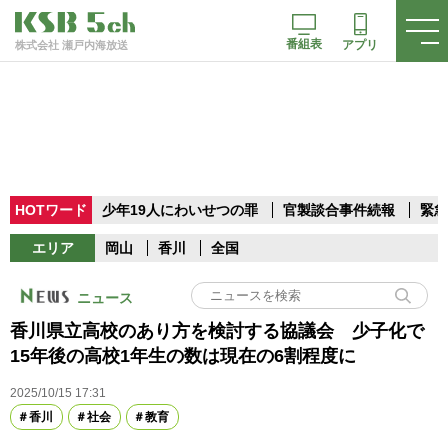
番組表
アプリ
株式会社 瀬戸内海放送
HOTワード
少年19人にわいせつの罪
官製談合事件続報
緊急
エリア
岡山
香川
全国
ニュース
香川県立高校のあり方を検討する協議会 少子化で
15年後の高校1年生の数は現在の6割程度に
2025/10/15 17:31
香川
社会
教育