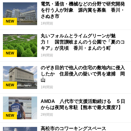
電気・通信・機械などの分野で研究開発
を行う人が対象 源内賞を募集 香川・
さぬき市
NEW
1時間前
丸いフォルムとライムグリーンが魅
力！ 国営讃岐まんのう公園で「夏のコ
キア」が見頃 香川・まんのう町
NEW
1時間前
のぞき目的で他人の住宅の敷地内に侵入
したか 住居侵入の疑いで男を逮捕 岡
山
NEW
1時間前
AMDA 八代市で支援活動続ける ５日
からは夜間も常駐【熊本で最大震度7】
2時間前
NEW
高松市のコワーキングスペース