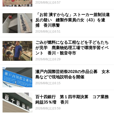
2026/8/8(土)16:57
「お前 潰すからな」ストーカー規制法違
反の疑い 縫製作業員の女（43）を逮
捕 香川県警
2026/8/8(土)16:51
ごみが燃料になる工程などを子どもたち
が見学 廃棄物処理工場で環境学習イベ
ント 香川・観音寺市
2026/8/8(土)16:29
瀬戸内国際芸術祭2028の作品公募 女木
島などで現地説明会を開催
2026/8/8(土)16:15
百十四銀行 第１四半期決算 コア業務
純益35％増 香川
2026/8/8(土)15:59