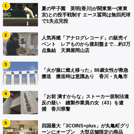
1
夏の甲子園 英明(香川)が関東第一(東東
京)との投手戦制す エース冨岡は無四死球
で1失点完投
2
人気再燃「アナログレコード」の販売イ
ベント レアものから復刻盤まで…約3万
点集結 天満屋岡山店
3
「火が服に燃え移った」86歳女性が救急
搬送 搬送時は意識あり 香川・丸亀市
4
「お前 潰すからな」ストーカー規制法違
反の疑い 縫製作業員の女（43）を逮
捕 香川県警
5
四国最大「3COINS+plus」が丸亀町グリ
ーンにオープン 大型店舗限定の商品