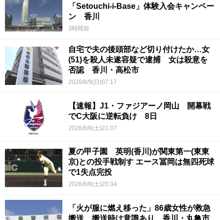
「Setouchi-i-Base」体験入会キャンペー
ン 香川
3時間前
自宅で夫の後頭部など切り付けたか…女
(51)を殺人未遂容疑で逮捕 女は殺意を
否認 香川・高松市
2026/8/9(日)07:17
【速報】J1・ファジアーノ岡山 開幕戦
でC大阪に逆転負け 8日
2026/8/8(土)21:07
夏の甲子園 英明(香川)が関東第一(東東
京)との投手戦制す エース冨岡は無四死球
で1失点完投
2026/8/8(土)20:34
「火が服に燃え移った」86歳女性が救急
搬送 搬送時は意識あり 香川・丸亀市