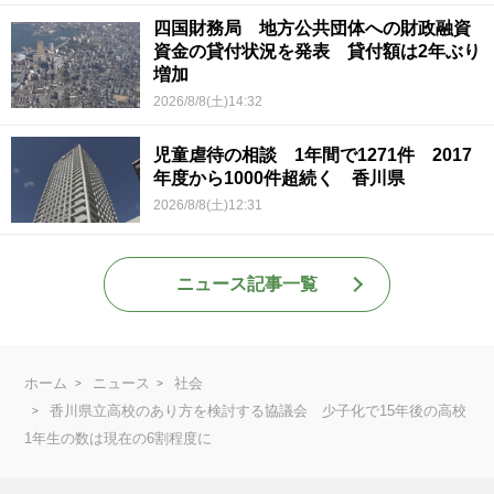
四国財務局 地方公共団体への財政融資
資金の貸付状況を発表 貸付額は2年ぶり
増加
2026/8/8(土)14:32
児童虐待の相談 1年間で1271件 2017
年度から1000件超続く 香川県
2026/8/8(土)12:31
ニュース記事一覧
ホーム
ニュース
社会
香川県立高校のあり方を検討する協議会 少子化で15年後の高校
1年生の数は現在の6割程度に