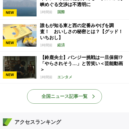
峡めぐる交渉は不透明に
国際
1時間前
NEW
誰もが知る東と西の定番みやげを調
査！ おいしさの秘密とは？【グッド！
いちおし】
NEW
経済
1時間前
【鈴鹿央士】バンジー挑戦は一旦保留!?
「やらされそう…」と苦笑い＜芸能動画
＞
NEW
エンタメ
1時間前
全国ニュース記事一覧
アクセスランキング