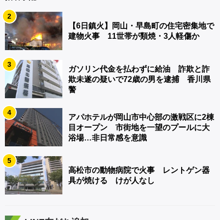
2
【6日鎮火】岡山・早島町の住宅密集地で
建物火事 11世帯が類焼・3人軽傷か
3
ガソリン代金を払わずに給油 詐欺と詐
欺未遂の疑いで72歳の男を逮捕 香川県
警
4
アパホテルが岡山市中心部の激戦区に2棟
目オープン 市街地を一望のプールに大
浴場…非日常感を意識
5
高松市の動物病院で火事 レントゲン器
具が焼ける けが人なし