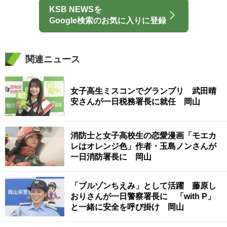
KSB NEWSを
Google検索のお気に入りに登録
関連ニュース
女子高生ミスコンでグランプリ 武田晴
安さんが一日税務署長に就任 岡山
消防士と女子高校生の恋愛漫画「モエカ
レはオレンジ色」作者・玉島ノンさんが
一日消防署長に 岡山
「ブルゾンちえみ」として活躍 藤原し
おりさんが一日警察署長に 「with P」
と一緒に安全を呼び掛け 岡山