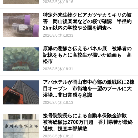
2026/8/6(木)19:16
特定外来生物クビアカツヤカミキリの被
害 岡山後楽園などの桜で確認 半径約
2km以内の学校や公園を調査へ
2026/8/6(木)18:33
原爆の悲惨さ伝えるパネル展 被爆者の
記憶をもとに高校生が描いた絵画も 高
松市
2026/8/6(木)18:31
アパホテルが岡山市中心部の激戦区に2棟
目オープン 市街地を一望のプールに大
浴場…非日常感を意識
2026/8/6(木)18:13
接骨院院長らによる自動車保険金詐欺
被害総額は2700万円超 香川県警が最終
送検、捜査本部解散
2026/8/6(木)18:12