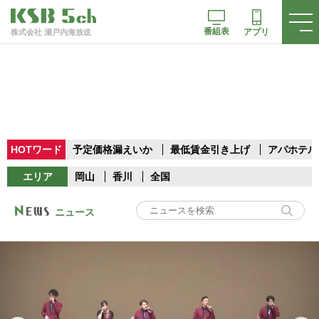
番組表
アプリ
株式会社 瀬戸内海放送
HOTワード
予定価格漏えいか
最低賃金引き上げ
アパホテル
エリア
岡山
香川
全国
ニュース