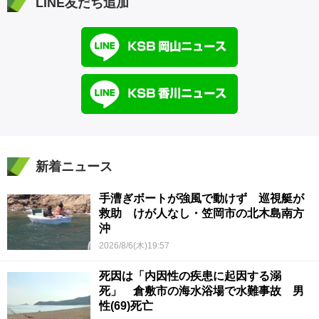
LINE友だち追加
新着ニュース
手漕ぎボートが強風で動けず 巡視艇が
救助 けが人なし・笠岡市の北木島南方
沖
2026/8/6(木)19:57
死因は「内因性の疾患に起因する溺
死」 倉敷市の海水浴場で水難事故 男
性(69)死亡