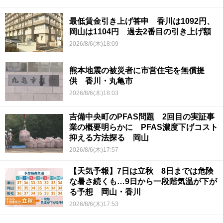
最低賃金引き上げ答申 香川は1092円、
岡山は1104円 過去2番目の引き上げ額
2026/8/6(木)18:09
熊本地震の被災者に市営住宅を無償提
供 香川・丸亀市
2026/8/6(木)18:03
吉備中央町のPFAS問題 2回目の実証事
業の概要明らかに PFAS濃度下げコスト
抑える方法探る 岡山
2026/8/6(木)17:57
【天気予報】7日は立秋 8日までは危険
な暑さ続くも…9日から一段階気温が下が
る予想 岡山・香川
2026/8/6(木)17:53