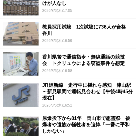
けが人なし
2026/8/6(木)17:05
教員採用試験 1次試験に736人が合格
香川
2026/8/6(木)16:59
香川県警で通信指令・無線通話の競技
会 トクリュウによる窃盗事件を想定
2026/8/6(木)16:58
JR姫新線 走行中に揺れを感知 津山駅
～新見駅間で運転見合わせ【午後4時45分
現在】
2026/8/6(木)16:52
原爆投下から81年 岡山市で慰霊祭 被
爆者や遺族が犠牲者を追悼「一番に平和
しかない」