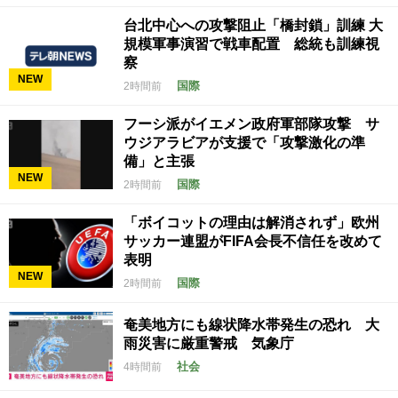
台北中心への攻撃阻止「橋封鎖」訓練 大
規模軍事演習で戦車配置 総統も訓練視
察
NEW
国際
2時間前
フーシ派がイエメン政府軍部隊攻撃 サ
ウジアラビアが支援で「攻撃激化の準
備」と主張
NEW
国際
2時間前
「ボイコットの理由は解消されず」欧州
サッカー連盟がFIFA会長不信任を改めて
表明
NEW
国際
2時間前
奄美地方にも線状降水帯発生の恐れ 大
雨災害に厳重警戒 気象庁
社会
4時間前