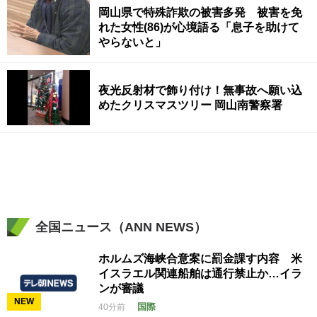
岡山県で特殊詐欺の被害多発 被害を免
れた女性(86)が心境語る「息子を助けて
やらないと」
夜光反射材で飾り付け！無事故へ願い込
めたクリスマスツリー 岡山南警察署
全国ニュース（ANN NEWS）
ホルムズ海峡合意案に罰金課す内容 米
イスラエル関連船舶は通行禁止か…イラ
ンが審議
NEW
国際
40分前