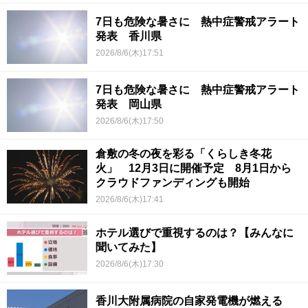
7日も危険な暑さに 熱中症警戒アラート
発表 香川県
2026/8/6(木)17:51
7日も危険な暑さに 熱中症警戒アラート
発表 岡山県
2026/8/6(木)17:50
倉敷の冬の夜を彩る「くらしき冬花
火」 12月3日に開催予定 8月1日から
クラウドファンディングも開始
2026/8/6(木)17:41
ホテル選びで重視するのは？【みんなに
聞いてみた】
2026/8/6(木)17:30
香川大附属病院の自家発電機が燃える