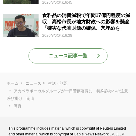
2026/8/6(木)16:45
食料品の消費減税で年間17億円程度の減
収…高松市長が地方財政への影響を懸念
「確実な代替財源の確保、穴埋めを」
2026/8/6(木)16:38
ニュース記事一覧
ホーム
ニュース
生活・話題
アカペラボーカルグループが一日警察署長に 特殊詐欺への注意
呼び掛け 岡山
写真
This programme includes material which is copyright of Reuters Limited
and
other material which is copyright of Cable News Network LP, LLLP