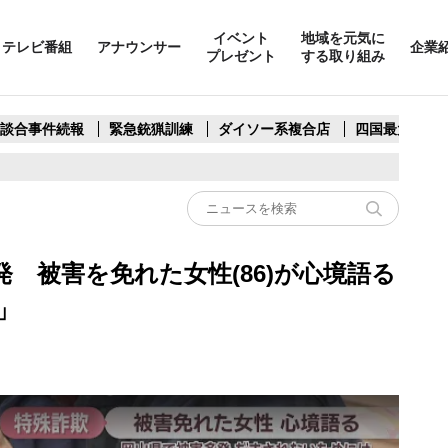
イベント
地域を元気に
テレビ番組
アナウンサー
企業
プレゼント
する取り組み
製談合事件続報
緊急銃猟訓練
ダイソー系複合店
四国最大スリ
 被害を免れた女性(86)が心境語る
」