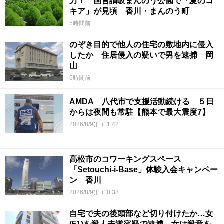
力！ 国営讃岐まんのう公園で「夏のコ
キア」が見頃 香川・まんのう町
5時間前
のぞき目的で他人の住宅の敷地内に侵入
したか 住居侵入の疑いで男を逮捕 岡
山
5時間前
AMDA 八代市で支援活動続ける ５日
からは夜間も常駐【熊本で最大震度7】
2026/8/9(日)11:42
高松市のコワーキングスペース
「Setouchi-i-Base」体験入会キャンペー
ン 香川
2026/8/9(日)10:38
自宅で夫の後頭部など切り付けたか…女