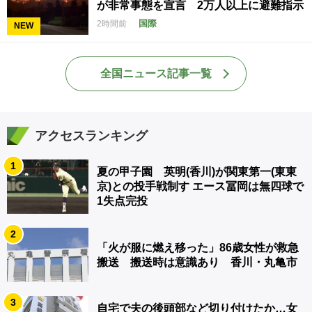
が非常事態を宣言 2万人以上に避難指示
国際
2時間前
NEW
全国ニュース記事一覧
アクセスランキング
1
夏の甲子園 英明(香川)が関東第一(東東
京)との投手戦制す エース冨岡は無四球で
1失点完投
2
「火が服に燃え移った」86歳女性が救急
搬送 搬送時は意識あり 香川・丸亀市
3
自宅で夫の後頭部など切り付けたか…女