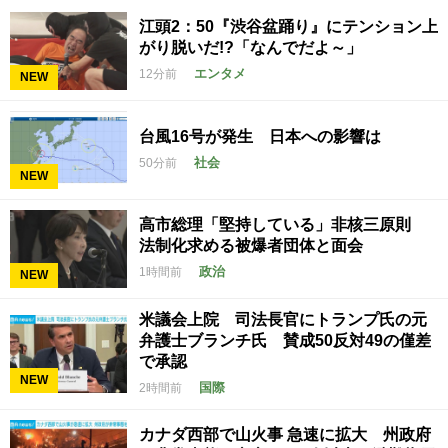
江頭2：50『渋谷盆踊り』にテンション上
がり脱いだ!?「なんでだよ～」
エンタメ
12分前
NEW
台風16号が発生 日本への影響は
社会
50分前
NEW
高市総理「堅持している」非核三原則
法制化求める被爆者団体と面会
政治
1時間前
NEW
米議会上院 司法長官にトランプ氏の元
弁護士ブランチ氏 賛成50反対49の僅差
で承認
NEW
国際
2時間前
カナダ西部で山火事 急速に拡大 州政府