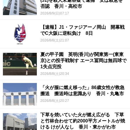
(51)を殺人未遂容疑で逮捕 女は殺意を
否認 香川・高松市
2026/8/9(日)07:17
【速報】J1・ファジアーノ岡山 開幕戦
でC大阪に逆転負け 8日
2026/8/8(土)21:07
夏の甲子園 英明(香川)が関東第一(東東
京)との投手戦制す エース冨岡は無四球で
1失点完投
2026/8/8(土)20:34
「火が服に燃え移った」86歳女性が救急
搬送 搬送時は意識あり 香川・丸亀市
2026/8/8(土)20:27
下草を焼いていた火が燃え広がる 下草
と竹林合わせて約2000平方メートルが焼
ける けが人なし 香川・東かがわ市