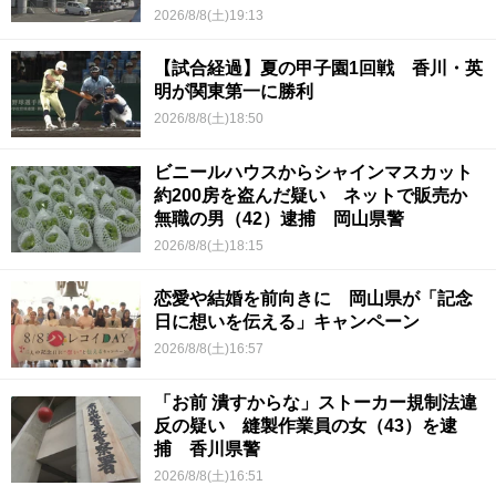
2026/8/8(土)19:13
【試合経過】夏の甲子園1回戦 香川・英
明が関東第一に勝利
2026/8/8(土)18:50
ビニールハウスからシャインマスカット
約200房を盗んだ疑い ネットで販売か
無職の男（42）逮捕 岡山県警
2026/8/8(土)18:15
恋愛や結婚を前向きに 岡山県が「記念
日に想いを伝える」キャンペーン
2026/8/8(土)16:57
「お前 潰すからな」ストーカー規制法違
反の疑い 縫製作業員の女（43）を逮
捕 香川県警
2026/8/8(土)16:51