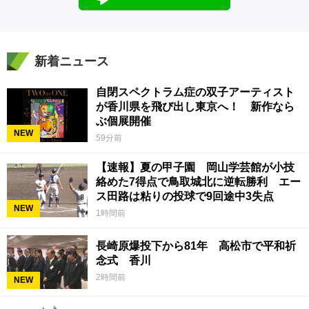
新着ニュース
自閉スペクトラム症の双子アーティスト
が香川県を飛び出し東京へ！ 新作なら
ぶ個展開催
NEW
59分前
【速報】夏の甲子園 岡山学芸館が小技
絡めた7得点で鳥取城北に逆転勝利 エー
ス田路は粘りの投球で9回途中3失点
NEW
1時間前
長崎原爆投下から81年 高松市で平和祈
念式 香川
2時間前
NEW