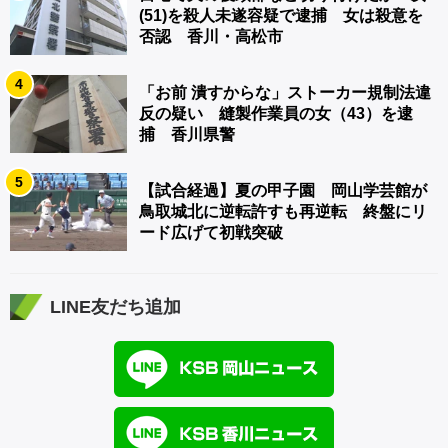
(51)を殺人未遂容疑で逮捕 女は殺意を
否認 香川・高松市
4
「お前 潰すからな」ストーカー規制法違
反の疑い 縫製作業員の女（43）を逮
捕 香川県警
5
【試合経過】夏の甲子園 岡山学芸館が
鳥取城北に逆転許すも再逆転 終盤にリ
ード広げて初戦突破
LINE友だち追加