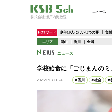
ニュース
株式会社 瀬戸内海放送
HOTワード
少年19人にわいせつの罪
官
エリア
岡山
香川
全国
ニュース
学校給食に「ごじまんのミ
2026/1/13 11:24
香川
社会