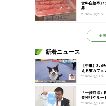
食料自給率3
昇
2026/8/7(金)21:50
全
新着ニュース
【中継】3万
える猫カフェ 
2026/8/7(金)19:54
「一歩前進」
要推計やルー
2026/8/7(金)19:02