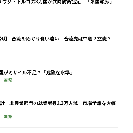
サウジ・トルコの3カ国が共同防衛協定 「米国頼み」
公明 合流をめぐり食い違い 合流先は中道？立憲？
米国がミサイル不足？「危険な水準」
国際
計 非農業部門の就業者数2.3万人減 市場予想を大幅
国際