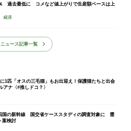
7％ 過去最低に コメなど値上がりで生産額ベースは上
経済
国ニュース記事一覧
匹に1匹「オスの三毛猫」もお出迎え！保護猫たちと出会
ルアナ〈#推しドコ？〉
四国の新幹線 国交省ケーススタディの調査対象に 需
ト案検討