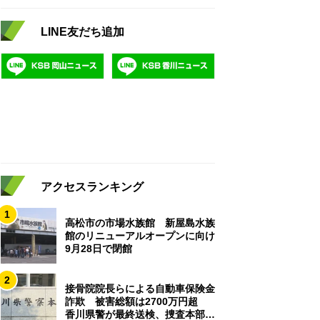
LINE友だち追加
アクセスランキング
1
高松市の市場水族館 新屋島水族
館のリニューアルオープンに向け
9月28日で閉館
2
接骨院院長らによる自動車保険金
詐欺 被害総額は2700万円超
香川県警が最終送検、捜査本部解