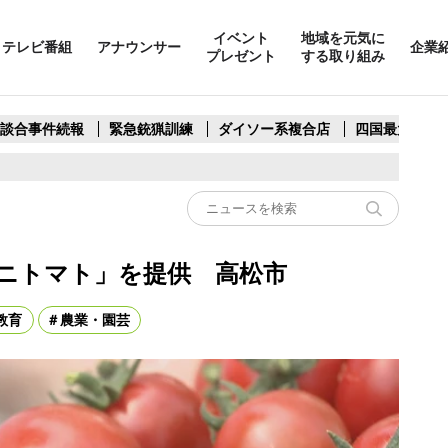
イベント
地域を元気に
テレビ番組
アナウンサー
企業
プレゼント
する取り組み
製談合事件続報
緊急銃猟訓練
ダイソー系複合店
四国最大スリ
ニトマト」を提供 高松市
教育
農業・園芸