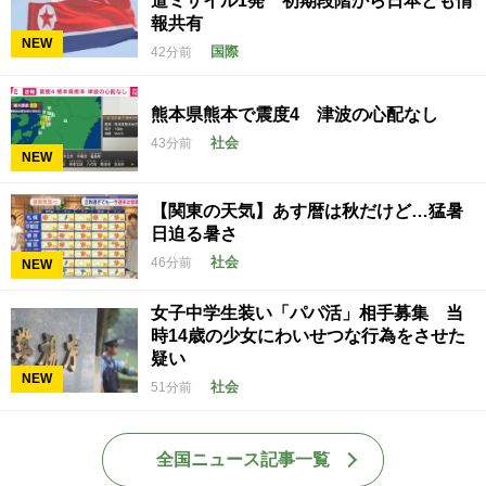
道ミサイル1発 初期段階から日本とも情
報共有
NEW
国際
42分前
熊本県熊本で震度4 津波の心配なし
社会
43分前
NEW
【関東の天気】あす暦は秋だけど…猛暑
日迫る暑さ
社会
46分前
NEW
女子中学生装い「パパ活」相手募集 当
時14歳の少女にわいせつな行為をさせた
疑い
NEW
社会
51分前
全国ニュース記事一覧