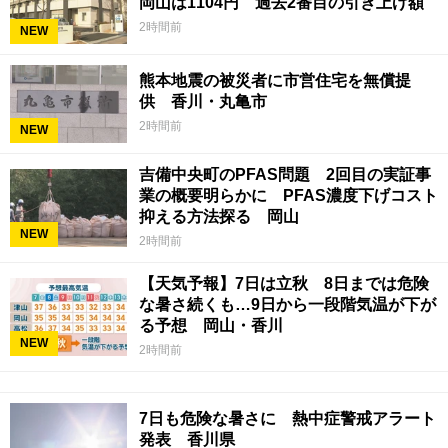
岡山は1104円 過去2番目の引き上げ額
2時間前
NEW
熊本地震の被災者に市営住宅を無償提
供 香川・丸亀市
2時間前
NEW
吉備中央町のPFAS問題 2回目の実証事
業の概要明らかに PFAS濃度下げコスト
抑える方法探る 岡山
NEW
2時間前
【天気予報】7日は立秋 8日までは危険
な暑さ続くも…9日から一段階気温が下が
る予想 岡山・香川
NEW
2時間前
7日も危険な暑さに 熱中症警戒アラート
発表 香川県