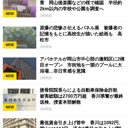
害 岡山後楽園などの桜で確認 半径約
2km以内の学校や公園を調査へ
NEW
2時間前
原爆の悲惨さ伝えるパネル展 被爆者の
記憶をもとに高校生が描いた絵画も 高
松市
NEW
2時間前
アパホテルが岡山市中心部の激戦区に2棟
目オープン 市街地を一望のプールに大
浴場…非日常感を意識
NEW
2時間前
接骨院院長らによる自動車保険金詐欺
被害総額は2700万円超 香川県警が最終
送検、捜査本部解散
NEW
2時間前
最低賃金引き上げ答申 香川は1092円、