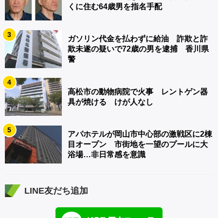
くに住む64歳男を指名手配
3
ガソリン代金を払わずに給油 詐欺と詐
欺未遂の疑いで72歳の男を逮捕 香川県
警
4
高松市の動物病院で火事 レントゲン器
具が焼ける けが人なし
5
アパホテルが岡山市中心部の激戦区に2棟
目オープン 市街地を一望のプールに大
浴場…非日常感を意識
LINE友だち追加