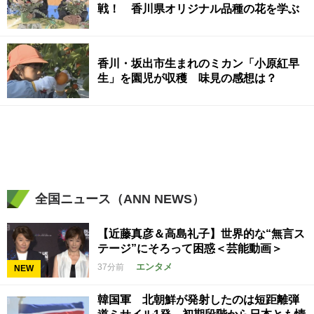
戦！ 香川県オリジナル品種の花を学ぶ
香川・坂出市生まれのミカン「小原紅早
生」を園児が収穫 味見の感想は？
全国ニュース（ANN NEWS）
【近藤真彦＆高島礼子】世界的な“無言ス
テージ”にそろって困惑＜芸能動画＞
エンタメ
37分前
NEW
韓国軍 北朝鮮が発射したのは短距離弾