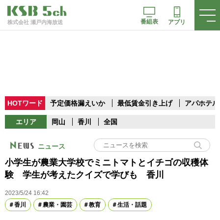
番組表
アプリ
株式会社 瀬戸内海放送
HOTワード
予定価格漏えいか
最低賃金引き上げ
アパホテル
エリア
岡山
香川
全国
ニュース
小学生が農業大学校でミニトマトとイチゴの収穫体
験 学生が考えたクイズで学びも 香川
2023/5/24 16:42
香川
農業・園芸
教育
生活・話題