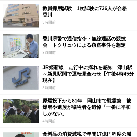
教員採用試験 1次試験に736人が合格
香川
3時間前
香川県警で通信指令・無線通話の競技
会 トクリュウによる窃盗事件を想定
3時間前
JR姫新線 走行中に揺れを感知 津山駅
～新見駅間で運転見合わせ【午後4時45分
現在】
3時間前
原爆投下から81年 岡山市で慰霊祭 被
爆者や遺族が犠牲者を追悼「一番に平和
しかない」
4時間前
食料品の消費減税で年間17億円程度の減