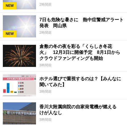
2時間前
NEW
7日も危険な暑さに 熱中症警戒アラート
発表 岡山県
2時間前
NEW
倉敷の冬の夜を彩る「くらしき冬花
火」 12月3日に開催予定 8月1日から
クラウドファンディングも開始
3時間前
ホテル選びで重視するのは？【みんなに
聞いてみた】
3時間前
香川大附属病院の自家発電機が燃える
けが人なし
3時間前