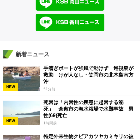
新着ニュース
手漕ぎボートが強風で動けず 巡視艇が
救助 けが人なし・笠岡市の北木島南方
沖
NEW
51分前
死因は「内因性の疾患に起因する溺
死」 倉敷市の海水浴場で水難事故 男
性(69)死亡
NEW
1時間前
特定外来生物クビアカツヤカミキリの被