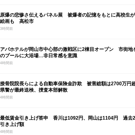
原爆の悲惨さ伝えるパネル展 被爆者の記憶をもとに高校生が
絵画も 高松市
3時間前
アパホテルが岡山市中心部の激戦区に2棟目オープン 市街地
のプールに大浴場…非日常感を意識
4時間前
接骨院院長らによる自動車保険金詐欺 被害総額は2700万円
県警が最終送検、捜査本部解散
4時間前
最低賃金引き上げ答申 香川は1092円、岡山は1104円 過去
引き上げ額
4時間前