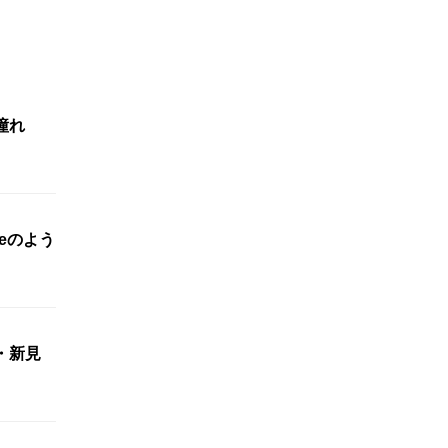
に憧れ
eのよう
・新見