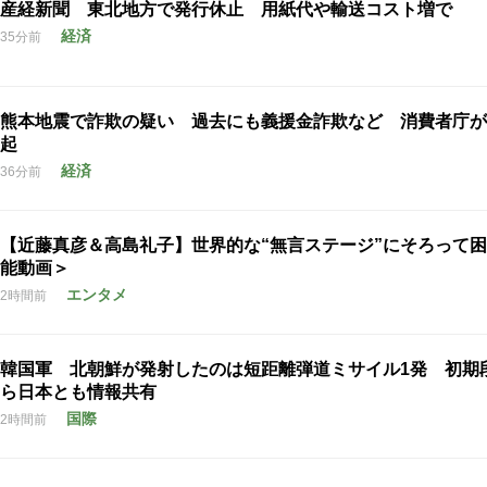
産経新聞 東北地方で発行休止 用紙代や輸送コスト増で
経済
35分前
熊本地震で詐欺の疑い 過去にも義援金詐欺など 消費者庁が
起
経済
36分前
【近藤真彦＆高島礼子】世界的な“無言ステージ”にそろって
能動画＞
エンタメ
2時間前
韓国軍 北朝鮮が発射したのは短距離弾道ミサイル1発 初期
ら日本とも情報共有
国際
2時間前