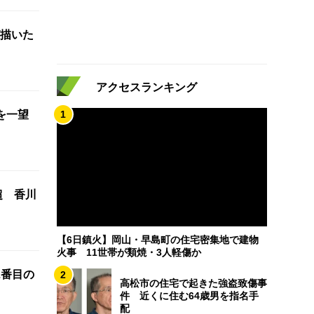
描いた
アクセスランキング
を一望
1
超 香川
【6日鎮火】岡山・早島町の住宅密集地で建物
火事 11世帯が類焼・3人軽傷か
2番目の
2
高松市の住宅で起きた強盗致傷事
件 近くに住む64歳男を指名手
配