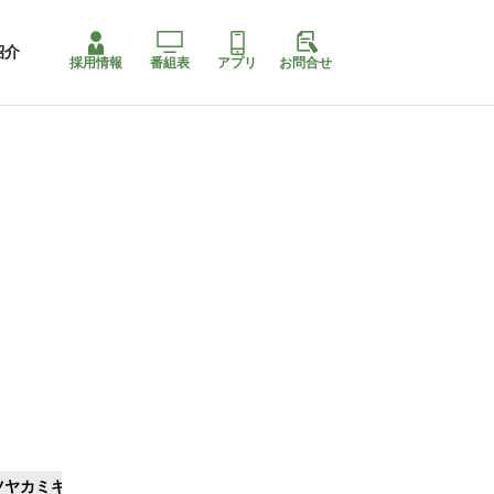
紹介
採用情報
番組表
アプリ
お問合せ
ツヤカミキリ
ももちゃり停止