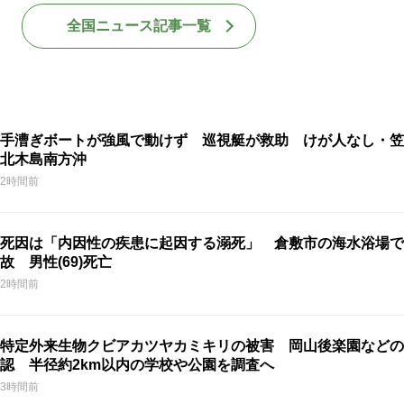
全国ニュース記事一覧
手漕ぎボートが強風で動けず 巡視艇が救助 けが人なし・笠
北木島南方沖
2時間前
死因は「内因性の疾患に起因する溺死」 倉敷市の海水浴場で
故 男性(69)死亡
2時間前
特定外来生物クビアカツヤカミキリの被害 岡山後楽園などの
認 半径約2km以内の学校や公園を調査へ
3時間前