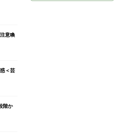
注意喚
困惑＜芸
段階か