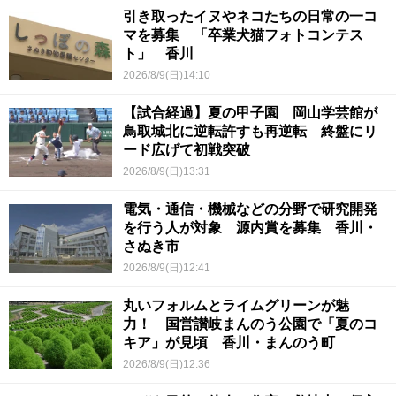
引き取ったイヌやネコたちの日常の一コ
マを募集 「卒業犬猫フォトコンテス
ト」 香川
2026/8/9(日)14:10
【試合経過】夏の甲子園 岡山学芸館が
鳥取城北に逆転許すも再逆転 終盤にリ
ード広げて初戦突破
2026/8/9(日)13:31
電気・通信・機械などの分野で研究開発
を行う人が対象 源内賞を募集 香川・
さぬき市
2026/8/9(日)12:41
丸いフォルムとライムグリーンが魅
力！ 国営讃岐まんのう公園で「夏のコ
キア」が見頃 香川・まんのう町
2026/8/9(日)12:36