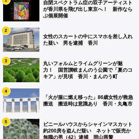
自閉スペクトラム症の双子アーティスト
が香川県を飛び出し東京へ！ 新作なら
ぶ個展開催
2
女性のスカートの中にスマホを差し入れ
た疑い 男を逮捕 香川
3
丸いフォルムとライムグリーンが魅
力！ 国営讃岐まんのう公園で「夏のコ
キア」が見頃 香川・まんのう町
4
「火が服に燃え移った」86歳女性が救急
搬送 搬送時は意識あり 香川・丸亀市
5
ビニールハウスからシャインマスカット
約200房を盗んだ疑い ネットで販売か
無職の男（42）逮捕 岡山県警