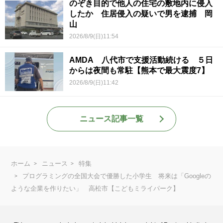
のぞき目的で他人の住宅の敷地内に侵入
したか 住居侵入の疑いで男を逮捕 岡
山
2026/8/9(日)11:54
AMDA 八代市で支援活動続ける ５日
からは夜間も常駐【熊本で最大震度7】
2026/8/9(日)11:42
ニュース記事一覧
ホーム
ニュース
特集
プログラミングの全国大会で優勝した小学生 将来は「Googleの
ような企業を作りたい」 高松市【こどもミライパーク】