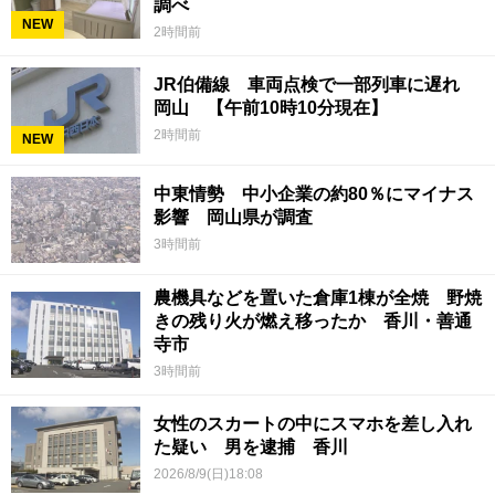
調べ
NEW
2時間前
JR伯備線 車両点検で一部列車に遅れ
岡山 【午前10時10分現在】
2時間前
NEW
中東情勢 中小企業の約80％にマイナス
影響 岡山県が調査
3時間前
農機具などを置いた倉庫1棟が全焼 野焼
きの残り火が燃え移ったか 香川・善通
寺市
3時間前
女性のスカートの中にスマホを差し入れ
た疑い 男を逮捕 香川
2026/8/9(日)18:08