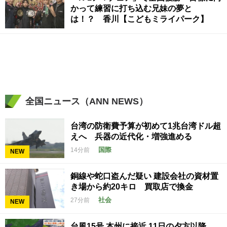
かって練習に打ち込む兄妹の夢と
は！？ 香川【こどもミライパーク】
全国ニュース（ANN NEWS）
台湾の防衛費予算が初めて1兆台湾ドル超
えへ 兵器の近代化・増強進める
国際
14分前
NEW
銅線や蛇口盗んだ疑い 建設会社の資材置
き場から約20キロ 買取店で換金
社会
27分前
NEW
台風15号 本州に接近 11日の夕方以降、