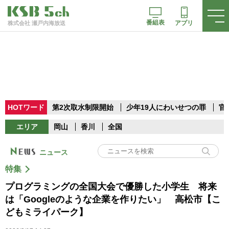
番組表
アプリ
株式会社 瀬戸内海放送
HOTワード
第2次取水制限開始
少年19人にわいせつの罪
官
エリア
岡山
香川
全国
ニュース
特集
プログラミングの全国大会で優勝した小学生 将来
は「Googleのような企業を作りたい」 高松市【こ
どもミライパーク】