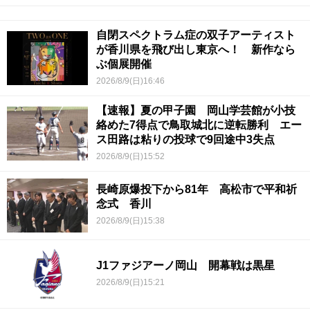
自閉スペクトラム症の双子アーティスト
が香川県を飛び出し東京へ！ 新作なら
ぶ個展開催
2026/8/9(日)16:46
【速報】夏の甲子園 岡山学芸館が小技
絡めた7得点で鳥取城北に逆転勝利 エー
ス田路は粘りの投球で9回途中3失点
2026/8/9(日)15:52
長崎原爆投下から81年 高松市で平和祈
念式 香川
2026/8/9(日)15:38
J1ファジアーノ岡山 開幕戦は黒星
2026/8/9(日)15:21