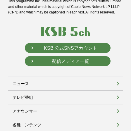
This programme includes material which is copyright of Reuters Limited
and
other material which is copyright of Cable News Network LP, LLLP
(CNN) and
which may be captioned in each text. All rights reserved.
KSB 公式SNSアカウント
配信メディア一覧
ニュース
テレビ番組
アナウンサー
各種コンテンツ