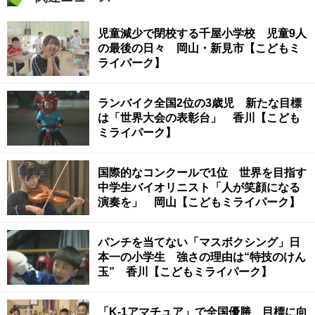
児童減少で閉校する千屋小学校 児童9人
の最後の日々 岡山・新見市【こどもミ
ライパーク】
ランバイク全国2位の3歳児 新たな目標
は「世界大会の表彰台」 香川【こども
ミライパーク】
国際的なコンクールで1位 世界を目指す
中学生バイオリニスト「人が笑顔になる
演奏を」 岡山【こどもミライパーク】
パンチを当てない「マスボクシング」日
本一の小学生 強さの理由は“特技のけん
玉” 香川【こどもミライパーク】
「K-1アマチュア」で全国優勝 目標に向