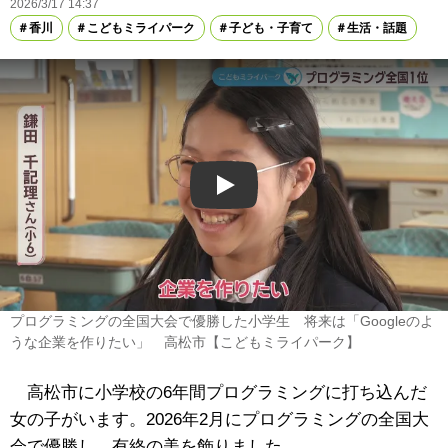
2026/3/17 14:37
香川
こどもミライパーク
子ども・子育て
生活・話題
Play
プログラミングの全国大会で優勝した小学生 将来は「Googleのよ
うな企業を作りたい」 高松市【こどもミライパーク】
高松市に小学校の6年間プログラミングに打ち込んだ
女の子がいます。2026年2月にプログラミングの全国大
会で優勝し、有終の美を飾りました。