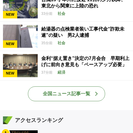
東北から関東に上陸の恐れ
社会
33分前
NEW
給湯器の点検業者装い工事代金“詐欺未
遂”の疑い 男2人逮捕
社会
35分前
NEW
金利“据え置き”決定の7月会合 早期利上
げに前向き意見も「ペースアップ必要」
経済
37分前
NEW
全国ニュース記事一覧
アクセスランキング
1