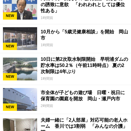
の誘致に意欲 「われわれとしては優位
性ある」
NEW
1時間前
10月から「5歳児健康相談」を開始 岡山
市
1時間前
NEW
10日に第2次取水制限開始 早明浦ダムの
貯水率は50.2％（午前11時時点） 夏の2
次制限は4年ぶり
NEW
1時間前
市全体が子どもの遊び場 日曜・祝日に
保育園の園庭を開放 岡山・瀬戸内市
2時間前
NEW
夫婦一緒に「2人部屋」対応可能の老人ホ
ーム 香川では3割弱 「みんなの介護」