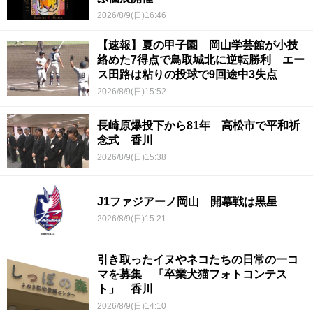
2026/8/9(日)16:46
【速報】夏の甲子園 岡山学芸館が小技
絡めた7得点で鳥取城北に逆転勝利 エー
ス田路は粘りの投球で9回途中3失点
2026/8/9(日)15:52
長崎原爆投下から81年 高松市で平和祈
念式 香川
2026/8/9(日)15:38
J1ファジアーノ岡山 開幕戦は黒星
2026/8/9(日)15:21
引き取ったイヌやネコたちの日常の一コ
マを募集 「卒業犬猫フォトコンテス
ト」 香川
2026/8/9(日)14:10