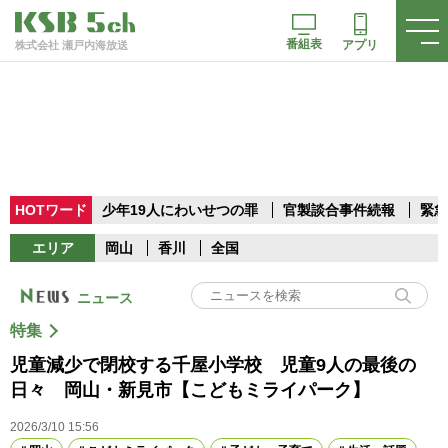
番組表
アプリ
株式会社 瀬戸内海放送
HOTワード
少年19人にわいせつの罪
官製談合事件続報
緊急
エリア
岡山
香川
全国
ニュース
特集
児童減少で閉校する千屋小学校 児童9人の最後の
日々 岡山・新見市【こどもミライパーク】
2026/3/10 15:56