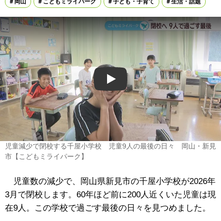
岡山
こどもミライパーク
子ども・子育て
生活・話題
Play
児童減少で閉校する千屋小学校 児童9人の最後の日々 岡山・新見
市【こどもミライパーク】
児童数の減少で、岡山県新見市の千屋小学校が2026年
3月で閉校します。60年ほど前に200人近くいた児童は現
在9人。この学校で過ごす最後の日々を見つめました。