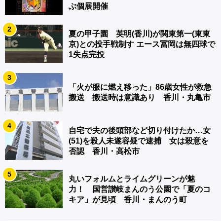
ぶ個展開催
2
夏の甲子園 英明(香川)が関東第一(東東
京)との投手戦制す エース冨岡は無四球で
1失点完投
3
「火が服に燃え移った」86歳女性が救急
搬送 搬送時は意識あり 香川・丸亀市
4
自宅で夫の後頭部など切り付けたか…女
(51)を殺人未遂容疑で逮捕 女は殺意を
否認 香川・高松市
5
丸いフォルムとライムグリーンが魅
力！ 国営讃岐まんのう公園で「夏のコ
キア」が見頃 香川・まんのう町