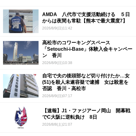
AMDA 八代市で支援活動続ける ５日
からは夜間も常駐【熊本で最大震度7】
2026/8/9(日)11:42
高松市のコワーキングスペース
「Setouchi-i-Base」体験入会キャンペー
ン 香川
2026/8/9(日)10:38
自宅で夫の後頭部など切り付けたか…女
(51)を殺人未遂容疑で逮捕 女は殺意を
否認 香川・高松市
2026/8/9(日)07:17
【速報】J1・ファジアーノ岡山 開幕戦
でC大阪に逆転負け 8日
2026/8/8(土)21:07