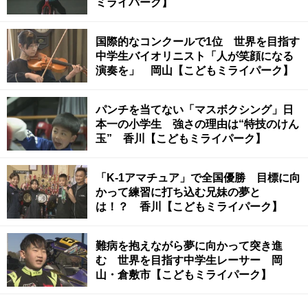
ミライパーク】
国際的なコンクールで1位 世界を目指す
中学生バイオリニスト「人が笑顔になる
演奏を」 岡山【こどもミライパーク】
パンチを当てない「マスボクシング」日
本一の小学生 強さの理由は“特技のけん
玉” 香川【こどもミライパーク】
「K-1アマチュア」で全国優勝 目標に向
かって練習に打ち込む兄妹の夢と
は！？ 香川【こどもミライパーク】
難病を抱えながら夢に向かって突き進
む 世界を目指す中学生レーサー 岡
山・倉敷市【こどもミライパーク】