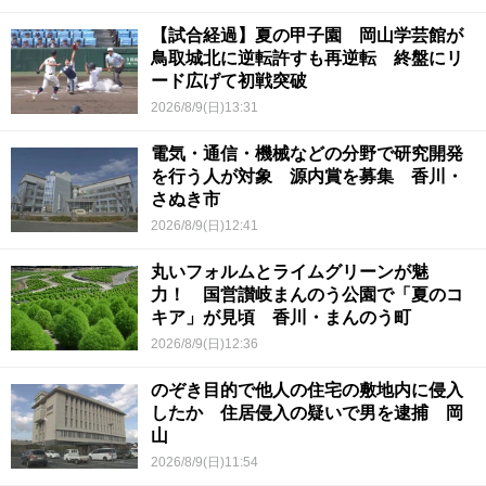
【試合経過】夏の甲子園 岡山学芸館が
鳥取城北に逆転許すも再逆転 終盤にリ
ード広げて初戦突破
2026/8/9(日)13:31
電気・通信・機械などの分野で研究開発
を行う人が対象 源内賞を募集 香川・
さぬき市
2026/8/9(日)12:41
丸いフォルムとライムグリーンが魅
力！ 国営讃岐まんのう公園で「夏のコ
キア」が見頃 香川・まんのう町
2026/8/9(日)12:36
のぞき目的で他人の住宅の敷地内に侵入
したか 住居侵入の疑いで男を逮捕 岡
山
2026/8/9(日)11:54