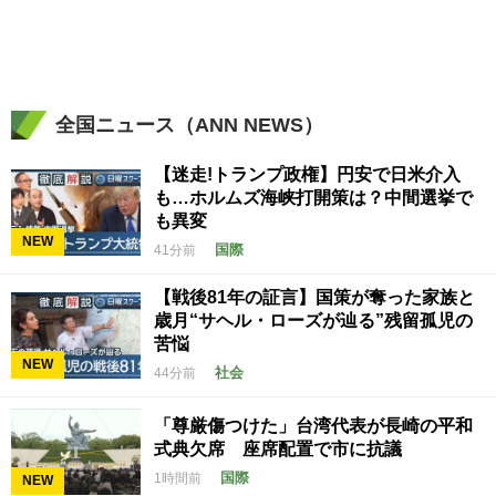
全国ニュース（ANN NEWS）
【迷走!トランプ政権】円安で日米介入
も…ホルムズ海峡打開策は？中間選挙で
も異変
NEW
国際
41分前
【戦後81年の証言】国策が奪った家族と
歳月“サヘル・ローズが辿る”残留孤児の
苦悩
NEW
社会
44分前
「尊厳傷つけた」台湾代表が長崎の平和
式典欠席 座席配置で市に抗議
国際
1時間前
NEW