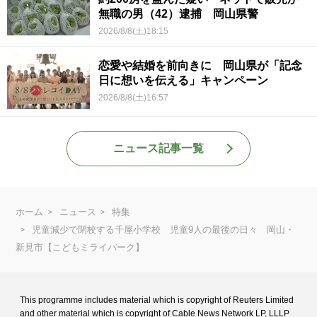
無職の男（42）逮捕 岡山県警
2026/8/8(土)18:15
恋愛や結婚を前向きに 岡山県が「記念
日に想いを伝える」キャンペーン
2026/8/8(土)16:57
ニュース記事一覧
ホーム
ニュース
特集
児童減少で閉校する千屋小学校 児童9人の最後の日々 岡山・
新見市【こどもミライパーク】
This programme includes material which is copyright of Reuters Limited
and
other material which is copyright of Cable News Network LP, LLLP