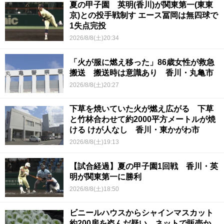
夏の甲子園 英明(香川)が関東第一(東東
京)との投手戦制す エース冨岡は無四球で
1失点完投
2026/8/8(土)20:34
「火が服に燃え移った」86歳女性が救急
搬送 搬送時は意識あり 香川・丸亀市
2026/8/8(土)20:27
下草を焼いていた火が燃え広がる 下草
と竹林合わせて約2000平方メートルが焼
ける けが人なし 香川・東かがわ市
2026/8/8(土)19:13
【試合経過】夏の甲子園1回戦 香川・英
明が関東第一に勝利
2026/8/8(土)18:50
ビニールハウスからシャインマスカット
約200房を盗んだ疑い ネットで販売か