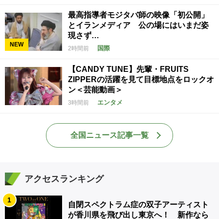
最高指導者モジタバ師の映像「初公開」
とイランメディア 公の場にはいまだ姿
現さず…
NEW
国際
2時間前
【CANDY TUNE】先輩・FRUITS
ZIPPERの活躍を見て目標地点をロックオ
ン＜芸能動画＞
エンタメ
3時間前
全国ニュース記事一覧
アクセスランキング
1
自閉スペクトラム症の双子アーティスト
が香川県を飛び出し東京へ！ 新作なら