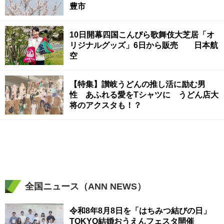
豊市
10日開幕四国こんぴら歌舞伎大芝居「オ
リジナルグッズ」6日から販売 日本航
空
【特集】讃岐うどんの推し活に励む男
性 あふれる愛をTシャツに うどん店大
将のアクスタも！？
全国ニュース（ANN NEWS）
令和8年8月8日を「はちみつ結びの日」
TOKYO結婚おうえんフェスタ開催