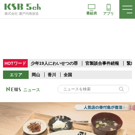
番組表
アプリ
株式会社 瀬戸内海放送
HOTワード
少年19人にわいせつの罪
官製談合事件続報
緊急
エリア
岡山
香川
全国
ニュース