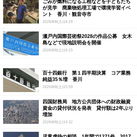
ごみが燃料になる工程などを子どもたち
が見学 廃棄物処理工場で環境学習イベ
ント 香川・観音寺市
2026/8/8(土)16:29
瀬戸内国際芸術祭2028の作品公募 女木
島などで現地説明会を開催
2026/8/8(土)16:15
百十四銀行 第１四半期決算 コア業務
純益35％増 香川
2026/8/8(土)15:59
四国財務局 地方公共団体への財政融資
資金の貸付状況を発表 貸付額は2年ぶり
増加
2026/8/8(土)14:32
児童虐待の相談 1年間で1271件 2017