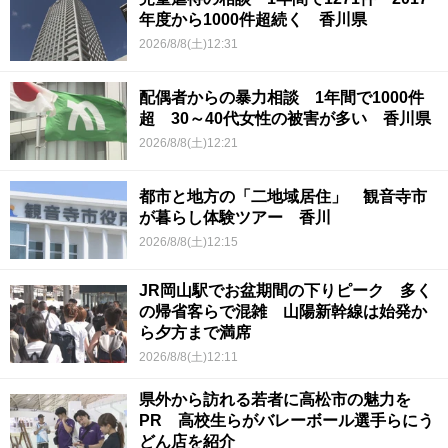
年度から1000件超続く 香川県
2026/8/8(土)12:31
配偶者からの暴力相談 1年間で1000件
超 30～40代女性の被害が多い 香川県
2026/8/8(土)12:21
都市と地方の「二地域居住」 観音寺市
が暮らし体験ツアー 香川
2026/8/8(土)12:15
JR岡山駅でお盆期間の下りピーク 多く
の帰省客らで混雑 山陽新幹線は始発か
ら夕方まで満席
2026/8/8(土)12:11
県外から訪れる若者に高松市の魅力を
PR 高校生らがバレーボール選手らにう
どん店を紹介