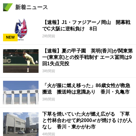
新着ニュース
【速報】J1・ファジアーノ岡山 開幕戦
でC大阪に逆転負け 8日
2時間前
NEW
【速報】夏の甲子園 英明(香川)が関東第
一(東東京)との投手戦制す エース冨岡は9
回1失点完投
3時間前
「火が服に燃え移った」86歳女性が救急
搬送 搬送時は意識あり 香川・丸亀市
3時間前
下草を焼いていた火が燃え広がる 下草
と竹林合わせて約2000㎡が焼ける けが人
なし 香川・東かがわ市
4時間前