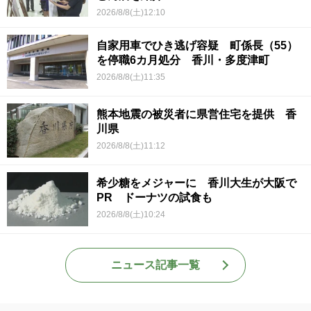
2026/8/8(土)12:10
自家用車でひき逃げ容疑 町係長（55）
を停職6カ月処分 香川・多度津町
2026/8/8(土)11:35
熊本地震の被災者に県営住宅を提供 香
川県
2026/8/8(土)11:12
希少糖をメジャーに 香川大生が大阪で
PR ドーナツの試食も
2026/8/8(土)10:24
ニュース記事一覧