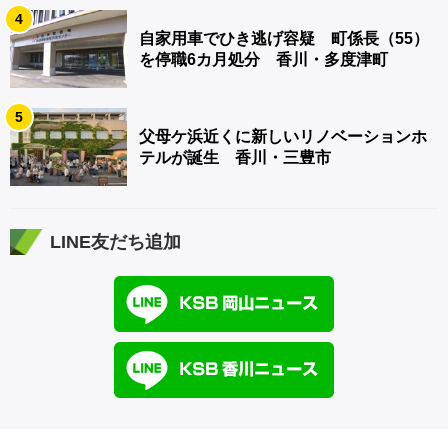
4
自家用車でひき逃げ容疑 町係長（55）
を停職6カ月処分 香川・多度津町
5
父母ケ浜近くに新しいリノベーションホ
テルが誕生 香川・三豊市
LINE友だち追加