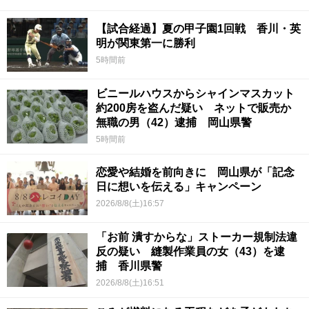
【試合経過】夏の甲子園1回戦 香川・英
明が関東第一に勝利
5時間前
ビニールハウスからシャインマスカット
約200房を盗んだ疑い ネットで販売か
無職の男（42）逮捕 岡山県警
5時間前
恋愛や結婚を前向きに 岡山県が「記念
日に想いを伝える」キャンペーン
2026/8/8(土)16:57
「お前 潰すからな」ストーカー規制法違
反の疑い 縫製作業員の女（43）を逮
捕 香川県警
2026/8/8(土)16:51