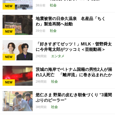
社会
38分前
NEW
地震被害の日奈久温泉 名産品「ちく
わ」製造再開へ始動
社会
39分前
NEW
「好きすぎてゼッツ！」M!LK・曽野舜太
に今井竜太郎がツッコミ＜芸能動画＞
エンタメ
2時間前
NEW
茨城の海岸でベトナム国籍の男性2人が溺
れ1人死亡 「離岸流」に巻き込まれたか
社会
2時間前
NEW
悠仁さま 野菜の皮むき朝食づくり “3週間
ぶりのピーラー”
社会
3時間前