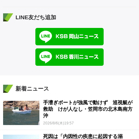
LINE友だち追加
新着ニュース
手漕ぎボートが強風で動けず 巡視艇が
救助 けが人なし・笠岡市の北木島南方
沖
2026/8/6(木)19:57
死因は「内因性の疾患に起因する溺