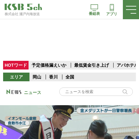
番組表
アプリ
株式会社 瀬戸内海放送
HOTワード
予定価格漏えいか
最低賃金引き上げ
アパホテル
エリア
岡山
香川
全国
ニュース