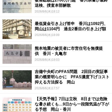
被害総額は2700万円超 香川県警が最終
送検、捜査本部解散
2026/8/6(木)18:12
最低賃金引き上げ答申 香川は1092円、
岡山は1104円 過去2番目の引き上げ額
2026/8/6(木)18:09
熊本地震の被災者に市営住宅を無償提
供 香川・丸亀市
2026/8/6(木)18:03
吉備中央町のPFAS問題 2回目の実証事
業の概要明らかに PFAS濃度下げコスト
抑える方法探る 岡山
2026/8/6(木)17:57
【天気予報】7日は立秋 8日までは危険
な暑さ続くも…9日から一段階気温が下が
る予想 岡山・香川