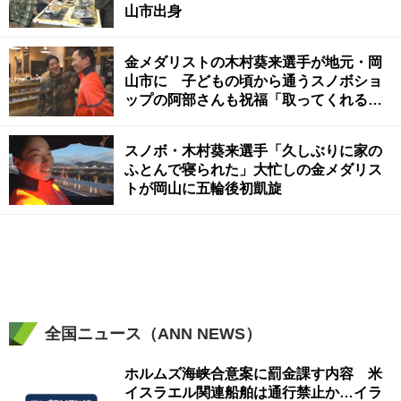
山市出身
金メダリストの木村葵来選手が地元・岡
山市に 子どもの頃から通うスノボショ
ップの阿部さんも祝福「取ってくれると
思った」
スノボ・木村葵来選手「久しぶりに家の
ふとんで寝られた」大忙しの金メダリス
トが岡山に五輪後初凱旋
全国ニュース（ANN NEWS）
ホルムズ海峡合意案に罰金課す内容 米
イスラエル関連船舶は通行禁止か…イラ