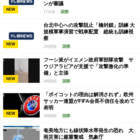
ンが審議
NEW
国際
17分前
台北中心への攻撃阻止「橋封鎖」訓練 大
規模軍事演習で戦車配置 総統も訓練視
察
NEW
国際
1時間前
フーシ派がイエメン政府軍部隊攻撃 サ
ウジアラビアが支援で「攻撃激化の準
備」と主張
NEW
国際
2時間前
「ボイコットの理由は解消されず」欧州
サッカー連盟がFIFA会長不信任を改めて
表明
NEW
国際
2時間前
奄美地方にも線状降水帯発生の恐れ 大
雨災害に厳重警戒 気象庁