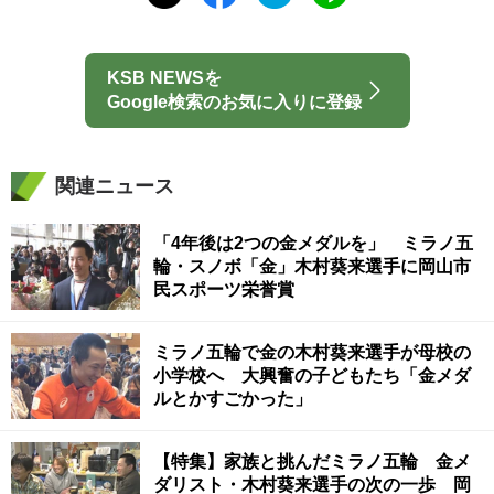
KSB NEWSを
Google検索のお気に入りに登録
関連ニュース
「4年後は2つの金メダルを」 ミラノ五
輪・スノボ「金」木村葵来選手に岡山市
民スポーツ栄誉賞
ミラノ五輪で金の木村葵来選手が母校の
小学校へ 大興奮の子どもたち「金メダ
ルとかすごかった」
【特集】家族と挑んだミラノ五輪 金メ
ダリスト・木村葵来選手の次の一歩 岡