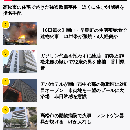
高松市の住宅で起きた強盗致傷事件 近くに住む64歳男を
指名手配
2
【6日鎮火】岡山・早島町の住宅密集地で
建物火事 11世帯が類焼・3人軽傷か
3
ガソリン代金を払わずに給油 詐欺と詐
欺未遂の疑いで72歳の男を逮捕 香川県
警
4
アパホテルが岡山市中心部の激戦区に2棟
目オープン 市街地を一望のプールに大
浴場…非日常感を意識
5
高松市の動物病院で火事 レントゲン器
具が焼ける けが人なし