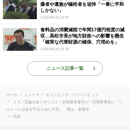
爆者や遺族が犠牲者を追悼「一番に平和
しかない」
2026/8/6(木)16:45
食料品の消費減税で年間17億円程度の減
収…高松市長が地方財政への影響を懸念
「確実な代替財源の確保、穴埋めを」
2026/8/6(木)16:38
ニュース記事一覧
ホーム
ニュース
オリンピック・パラリンピック
ミラノ五輪の金メダリスト・木村葵来選手が一日警察署長に「ヘ
ルメットは命を守るために大切」 岡山・倉敷市
写真