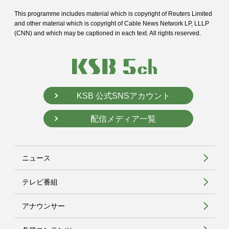
This programme includes material which is copyright of Reuters Limited
and
other material which is copyright of Cable News Network LP, LLLP
(CNN) and
which may be captioned in each text. All rights reserved.
KSB 公式SNSアカウント
配信メディア一覧
ニュース
テレビ番組
アナウンサー