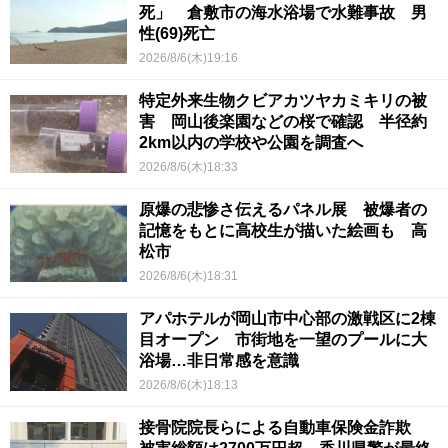
死」 倉敷市の海水浴場で水難事故 男
性(69)死亡
2026/8/6(木)19:16
特定外来生物クビアカツヤカミキリの被
害 岡山後楽園などの桜で確認 半径約
2km以内の学校や公園を調査へ
2026/8/6(木)18:33
原爆の悲惨さ伝えるパネル展 被爆者の
記憶をもとに高校生が描いた絵画も 高
松市
2026/8/6(木)18:31
アパホテルが岡山市中心部の激戦区に2棟
目オープン 市街地を一望のプールに大
浴場…非日常感を意識
2026/8/6(木)18:13
接骨院院長らによる自動車保険金詐欺