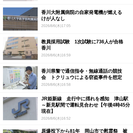
香川大附属病院の自家発電機が燃える
けが人なし
2026/8/6(木)17:05
教員採用試験 1次試験に736人が合格
香川
2026/8/6(木)16:59
香川県警で通信指令・無線通話の競技
会 トクリュウによる窃盗事件を想定
2026/8/6(木)16:58
JR姫新線 走行中に揺れを感知 津山駅
～新見駅間で運転見合わせ【午後4時45分
現在】
2026/8/6(木)16:52
原爆投下から81年 岡山市で慰霊祭 被