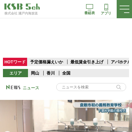
番組表
アプリ
株式会社 瀬戸内海放送
HOTワード
予定価格漏えいか
最低賃金引き上げ
アパホテル
エリア
岡山
香川
全国
ニュース