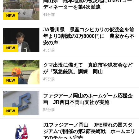
岡山県 熊本地震の被災地にDMATコー
ディネーターを第4次派遣
41分前
NEW
JA香川県 県産コシヒカリの仮渡金を前
年より3割減の1万8000円に 農家から不
安の声
NEW
45分前
クマ出没に備えて 真庭市や猟友会など
が「緊急銃猟」訓練 岡山
49分前
NEW
ファジアーノ岡山のホームゲーム応援企
画 JR西日本岡山支社が実施
58分前
NEW
J1ファジアーノ岡山 JFE晴れの国スタ
ジアムで開催の第2節長崎戦 ホームエリ
アのチケット完売