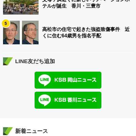
テルが誕生 香川・三豊市
5
高松市の住宅で起きた強盗致傷事件 近
くに住む64歳男を指名手配
LINE友だち追加
新着ニュース