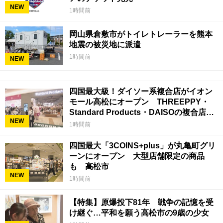
NEW
1時間前
岡山県倉敷市がトイレトレーラーを熊本
地震の被災地に派遣
1時間前
NEW
四国最大級！ダイソー系複合店がイオン
モール高松にオープン THREEPPY・
Standard Products・DAISOの複合店は
NEW
香川県初
1時間前
四国最大「3COINS+plus」が丸亀町グリ
ーンにオープン 大型店舗限定の商品
も 高松市
NEW
1時間前
【特集】原爆投下81年 戦争の記憶を受
け継ぐ…平和を願う高松市の9歳の少女