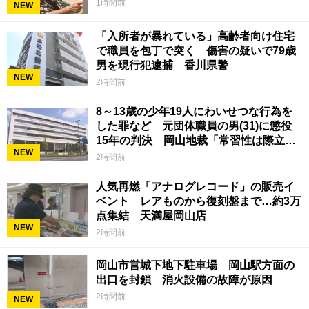
1時間前
NEW
「入所者が暴れている」高齢者向け住宅
で職員を包丁で突く 傷害の疑いで79歳
男を現行犯逮捕 香川県警
NEW
2時間前
8～13歳の少年19人にわいせつな行為を
した罪など 元団体職員の男(31)に懲役
15年の判決 岡山地裁「常習性は際立っ
NEW
ていて被害結果も非常に重い」
2時間前
人気再燃「アナログレコード」の販売イ
ベント レアものから復刻盤まで…約3万
点集結 天満屋岡山店
NEW
2時間前
岡山市営城下地下駐車場 岡山駅方面の
出口を封鎖 消火設備の故障が原因
2時間前
NEW