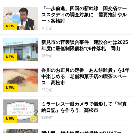
「一歩前進」四国の新幹線 国交省ケー
ススタディの調査対象に 需要推計やル
ート案検討
NEW
10分前
新見市の官製談合事件 建設会社は2025
年度に最低制限価格で6件落札 岡山
15分前
NEW
香川のお正月の定番「あん餅雑煮」を1年
中楽しめる 老舗和菓子店の喫茶スペー
ス 高松市
NEW
27分前
ミラーレス一眼カメラで撮影して「写真
絵日記」を作ろう 高松市
33分前
NEW