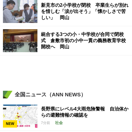
新見市の2小学校が閉校 卒業生らが別れ
を惜しむ「涙が出そう」「懐かしさで苦
しい」 岡山
統合する3つの小・中学校が合同で閉校
式 倉敷市初の小中一貫の義務教育学校
開校へ 岡山
全国ニュース（ANN NEWS）
長野県にレベル4大雨危険警報 自治体か
らの避難情報の確認を
社会
7分前
NEW