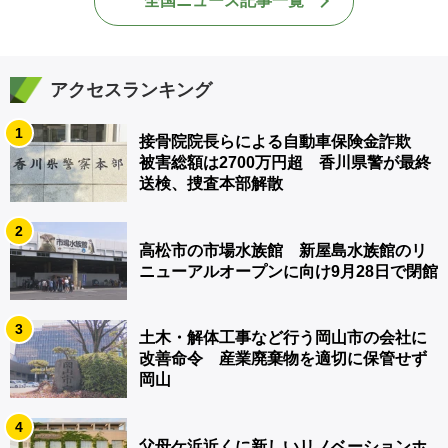
全国ニュース記事一覧
アクセスランキング
1
接骨院院長らによる自動車保険金詐欺
被害総額は2700万円超 香川県警が最終
送検、捜査本部解散
2
高松市の市場水族館 新屋島水族館のリ
ニューアルオープンに向け9月28日で閉館
3
土木・解体工事など行う岡山市の会社に
改善命令 産業廃棄物を適切に保管せず
岡山
4
父母ケ浜近くに新しいリノベーションホ