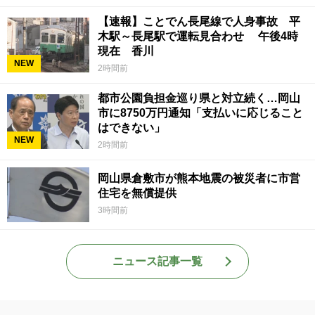
【速報】ことでん長尾線で人身事故 平
木駅～長尾駅で運転見合わせ 午後4時
現在 香川
NEW
2時間前
都市公園負担金巡り県と対立続く…岡山
市に8750万円通知「支払いに応じること
はできない」
NEW
2時間前
岡山県倉敷市が熊本地震の被災者に市営
住宅を無償提供
3時間前
ニュース記事一覧