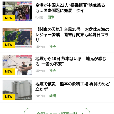
空港が中国人22人“搭乗拒否”映像残る
も…国際問題に発展 タイ
国際
8分前
NEW
【関東の天気】台風15号 お盆休み海の
レジャー警戒 週末は関東も猛暑日ズラ
リ
NEW
社会
15分前
地震から10日 熊本はいま 地元が感じ
る“一番の不安”
社会
18分前
NEW
地震で被災 熊本の飲料工場 再開のめど
立たず
経済
20分前
NEW