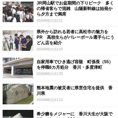
JR岡山駅でお盆期間の下りピーク 多く
の帰省客らで混雑 山陽新幹線は始発か
ら夕方まで満席
2026/8/8(土)12:11
県外から訪れる若者に高松市の魅力を
PR 高校生らがバレーボール選手らにう
どん店を紹介
2026/8/8(土)12:10
自家用車でひき逃げ容疑 町係長（55）
を停職6カ月処分 香川・多度津町
2026/8/8(土)11:35
熊本地震の被災者に県営住宅を提供 香
川県
2026/8/8(土)11:12
希少糖をメジャーに 香川大生が大阪で