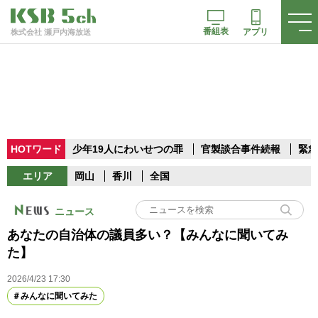
番組表
アプリ
株式会社 瀬戸内海放送
HOTワード
少年19人にわいせつの罪
官製談合事件続報
緊急
エリア
岡山
香川
全国
ニュース
あなたの自治体の議員多い？【みんなに聞いてみ
た】
2026/4/23 17:30
みんなに聞いてみた