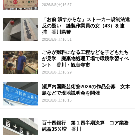
2026/8/8(土)16:57
「お前 潰すからな」ストーカー規制法違
反の疑い 縫製作業員の女（43）を逮
捕 香川県警
2026/8/8(土)16:51
ごみが燃料になる工程などを子どもたち
が見学 廃棄物処理工場で環境学習イベ
ント 香川・観音寺市
2026/8/8(土)16:29
瀬戸内国際芸術祭2028の作品公募 女木
島などで現地説明会を開催
2026/8/8(土)16:15
百十四銀行 第１四半期決算 コア業務
純益35％増 香川