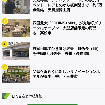
人気再燃「アナログレコード」の販売イ
ベント レアものから復刻盤まで…約3万
点集結 天満屋岡山店
3
四国最大「3COINS+plus」が丸亀町グリ
ーンにオープン 大型店舗限定の商品
も 高松市
4
自家用車でひき逃げ容疑 町係長（55）
を停職6カ月処分 香川・多度津町
5
父母ケ浜近くに新しいリノベーションホ
テルが誕生 香川・三豊市
LINE友だち追加