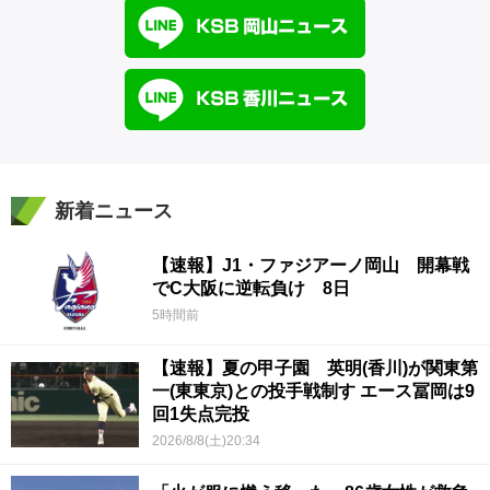
新着ニュース
【速報】J1・ファジアーノ岡山 開幕戦
でC大阪に逆転負け 8日
5時間前
【速報】夏の甲子園 英明(香川)が関東第
一(東東京)との投手戦制す エース冨岡は9
回1失点完投
2026/8/8(土)20:34