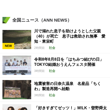
全国ニュース（ANN NEWS）
川で溺れた息子を助けようとした父親
（40）が死亡 息子は救助され無事 愛
知・東栄町
NEW
社会
2時間前
令和8年8月8日を「はちみつ結びの日」
TOKYO結婚おうえんフェスタ開催
社会
3時間前
地震被害の日奈久温泉 名産品「ちく
わ」製造再開へ始動
社会
3時間前
「好きすぎてゼッツ！」M!LK・曽野舜太