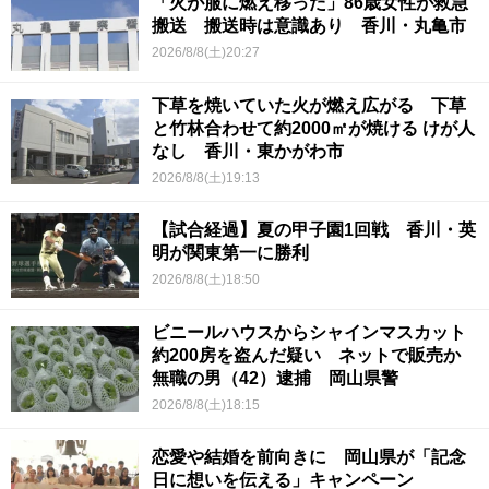
「火が服に燃え移った」86歳女性が救急
搬送 搬送時は意識あり 香川・丸亀市
2026/8/8(土)20:27
下草を焼いていた火が燃え広がる 下草
と竹林合わせて約2000㎡が焼ける けが人
なし 香川・東かがわ市
2026/8/8(土)19:13
【試合経過】夏の甲子園1回戦 香川・英
明が関東第一に勝利
2026/8/8(土)18:50
ビニールハウスからシャインマスカット
約200房を盗んだ疑い ネットで販売か
無職の男（42）逮捕 岡山県警
2026/8/8(土)18:15
恋愛や結婚を前向きに 岡山県が「記念
日に想いを伝える」キャンペーン