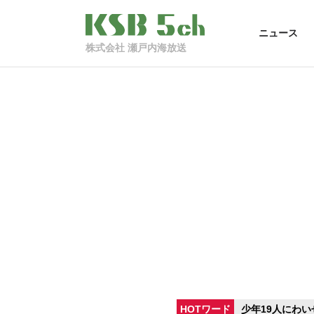
ニュース
株式会社 瀬戸内海放送
HOTワード
少年19人にわい