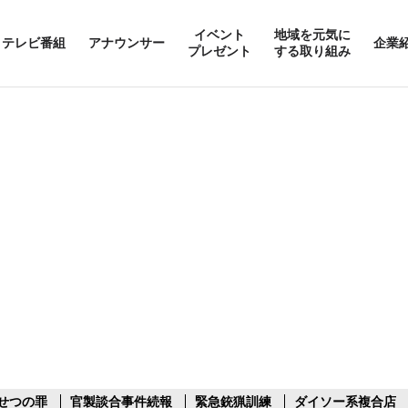
イベント
地域を元気に
テレビ番組
アナウンサー
企業
プレゼント
する取り組み
せつの罪
官製談合事件続報
緊急銃猟訓練
ダイソー系複合店