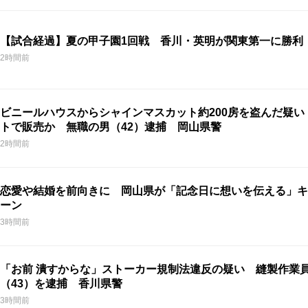
【試合経過】夏の甲子園1回戦 香川・英明が関東第一に勝利
2時間前
ビニールハウスからシャインマスカット約200房を盗んだ疑い
トで販売か 無職の男（42）逮捕 岡山県警
2時間前
恋愛や結婚を前向きに 岡山県が「記念日に想いを伝える」キ
ーン
3時間前
「お前 潰すからな」ストーカー規制法違反の疑い 縫製作業
（43）を逮捕 香川県警
3時間前