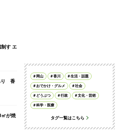
制す エ
岡山
香川
生活・話題
あり 香
おでかけ・グルメ
社会
どうぶつ
行政
文化・芸術
科学・医療
0㎡が焼
タグ一覧はこちら