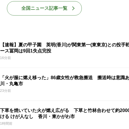
全国ニュース記事一覧
【速報】夏の甲子園 英明(香川)が関東第一(東東京)との投手戦
ース冨岡は9回1失点完投
16分前
「火が服に燃え移った」86歳女性が救急搬送 搬送時は意識
川・丸亀市
23分前
下草を焼いていた火が燃え広がる 下草と竹林合わせて約200
ける けが人なし 香川・東かがわ市
1時間前