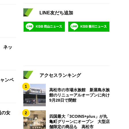
LINE友だち追加
 ネッ
アクセスランキング
ャンペ
1
高松市の市場水族館 新屋島水族
館のリニューアルオープンに向け
9月28日で閉館
員の女
2
四国最大「3COINS+plus」が丸
亀町グリーンにオープン 大型店
舗限定の商品も 高松市