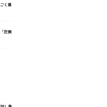
ごく速
「圧倒
26）急