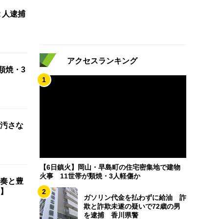
２人逮捕
アクセスランキング
類焼・3
1
汚さな
【6日鎮火】岡山・早島町の住宅密集地で建物
火事 11世帯が類焼・3人軽傷か
奏と豊
】
2
ガソリン代金を払わずに給油 詐
欺と詐欺未遂の疑いで72歳の男
を逮捕 香川県警