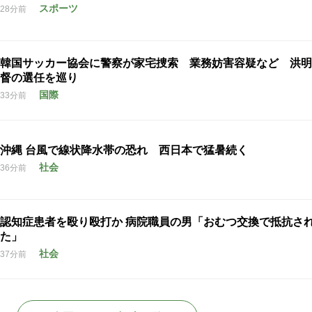
スポーツ
28分前
韓国サッカー協会に警察が家宅捜索 業務妨害容疑など 洪明
督の選任を巡り
国際
33分前
沖縄 台風で線状降水帯の恐れ 西日本で猛暑続く
社会
36分前
認知症患者を殴り殴打か 病院職員の男「おむつ交換で抵抗さ
た」
社会
37分前