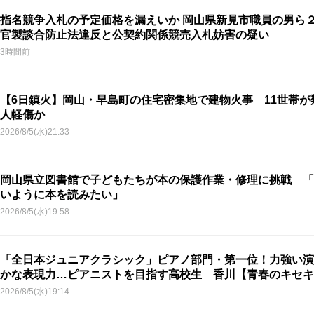
指名競争入札の予定価格を漏えいか 岡山県新見市職員の男ら
官製談合防止法違反と公契約関係競売入札妨害の疑い
3時間前
【6日鎮火】岡山・早島町の住宅密集地で建物火事 11世帯が
人軽傷か
2026/8/5(水)21:33
岡山県立図書館で子どもたちが本の保護作業・修理に挑戦 「
いように本を読みたい」
2026/8/5(水)19:58
「全日本ジュニアクラシック」ピアノ部門・第一位！力強い演
かな表現力…ピアニストを目指す高校生 香川【青春のキセキ
2026/8/5(水)19:14