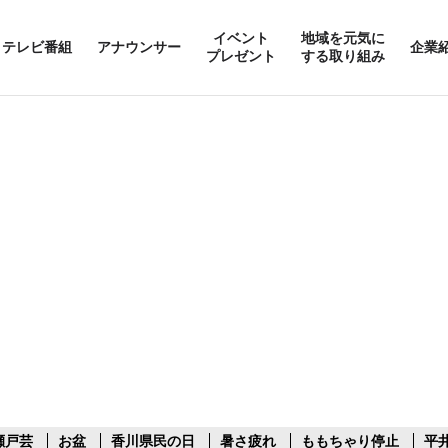
イベント
地域を元気に
テレビ番組
アナウンサー
企業
プレゼント
する取り組み
瀬戸芸
お盆
香川県民の日
暑さ疲れ
ももちゃり停止
平