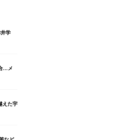
津井学
合…メ
越えた宇
対策など