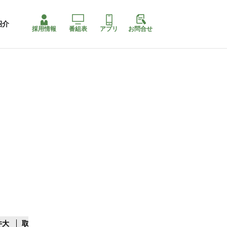
紹介
採用情報
番組表
アプリ
お問合せ
井大
取水制限