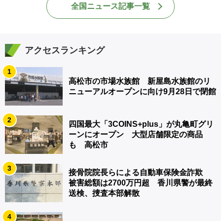
全国ニュース記事一覧
アクセスランキング
1
高松市の市場水族館 新屋島水族館のリ
ニューアルオープンに向け9月28日で閉館
2
四国最大「3COINS+plus」が丸亀町グリ
ーンにオープン 大型店舗限定の商品
も 高松市
3
接骨院院長らによる自動車保険金詐欺
被害総額は2700万円超 香川県警が最終
送検、捜査本部解散
4