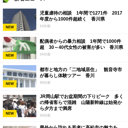
児童虐待の相談 1年間で1271件 2017
年度から1000件超続く 香川県
14分前
NEW
配偶者からの暴力相談 1年間で1000件
超 30～40代女性の被害が多い 香川県
24分前
NEW
都市と地方の「二地域居住」 観音寺市
が暮らし体験ツアー 香川
30分前
NEW
JR岡山駅でお盆期間の下りピーク 多く
の帰省客らで混雑 山陽新幹線は始発か
ら夕方まで満席
NEW
34分前
県外から訪れる若者に高松市の魅力を