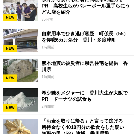
PR 高校生らがバレーボール選手らにう
どん店を紹介
NEW
35分前
自家用車でひき逃げ容疑 町係長（55）
を停職6カ月処分 香川・多度津町
1時間前
NEW
熊本地震の被災者に県営住宅を提供 香
川県
1時間前
NEW
希少糖をメジャーに 香川大生が大阪で
PR ドーナツの試食も
2時間前
NEW
「お金を取りに帰る」と言って逃げる
所持金なく4010円分の飲食をした疑い
無職の男（58）逮捕 香川県警