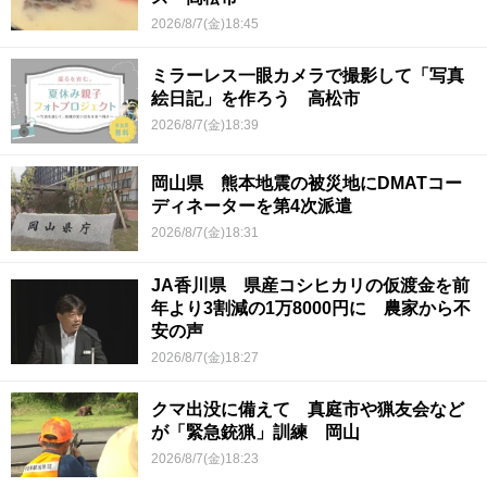
2026/8/7(金)18:45
ミラーレス一眼カメラで撮影して「写真
絵日記」を作ろう 高松市
2026/8/7(金)18:39
岡山県 熊本地震の被災地にDMATコー
ディネーターを第4次派遣
2026/8/7(金)18:31
JA香川県 県産コシヒカリの仮渡金を前
年より3割減の1万8000円に 農家から不
安の声
2026/8/7(金)18:27
クマ出没に備えて 真庭市や猟友会など
が「緊急銃猟」訓練 岡山
2026/8/7(金)18:23