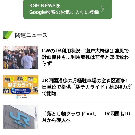
KSB NEWSを
Google検索のお気に入りに登録
関連ニュース
GWのJR利用状況 瀬戸大橋線は強風で
計画運休も…利用者数は前年とほぼ変わ
らず
JR四国沿線の月極駐車場の空き区画を1
日単位で提供「駅チカライド」約240カ所
で開始
「落とし物クラウドfind」 JR四国も10
月から導入へ