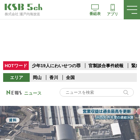
番組表
アプリ
株式会社 瀬戸内海放送
HOTワード
少年19人にわいせつの罪
官製談合事件続報
緊急
エリア
岡山
香川
全国
ニュース