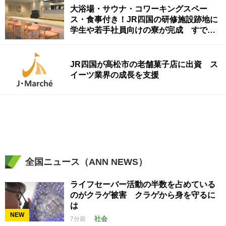
大浴場・サウナ・コワーキングスペー
ス・食事付き！JR四国の研修施設跡地に
学生や若手社員向けの寮が完成 すでに8
割契約済み 高松市
JR四国が高松市の老舗菓子店に出資 ス
イーツ業界の成長を支援
全国ニュース（ANN NEWS）
ライフセーバー活動の半数を占めている
のがクラゲ被害 クラゲから身を守るに
は
NEW
社会
7分前