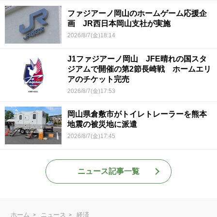
ファジアーノ岡山のホームゲーム応援企
画 JR西日本岡山支社が実施
2026/8/7(金)18:14
J1ファジアーノ岡山 JFE晴れの国スタ
ジアムで開催の第2節長崎戦 ホームエリ
アのチケット完売
2026/8/7(金)17:53
岡山県倉敷市がトイレトレーラーを熊本
地震の被災地に派遣
2026/8/7(金)17:45
ニュース記事一覧
ホーム
ニュース
経済