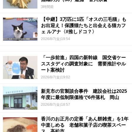
3時間前
【中継】3万匹に1匹「オスの三毛猫」も
お出迎え！保護猫たちと出会える猫カフ
ェ ルアナ〈#推しドコ？〉
2026/8/7(金)19:54
「一歩前進」四国の新幹線 国交省ケー
ススタディの調査対象に 需要推計やル
ート案検討
2026/8/7(金)19:02
新見市の官製談合事件 建設会社は2025
年度に最低制限価格で6件落札 岡山
2026/8/7(金)18:57
香川のお正月の定番「あん餅雑煮」を1年
中楽しめる 老舗和菓子店の喫茶スペー
ス 高松市