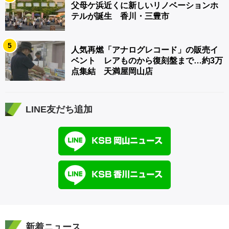
父母ケ浜近くに新しいリノベーションホ
テルが誕生 香川・三豊市
5
人気再燃「アナログレコード」の販売イ
ベント レアものから復刻盤まで…約3万
点集結 天満屋岡山店
LINE友だち追加
新着ニュース