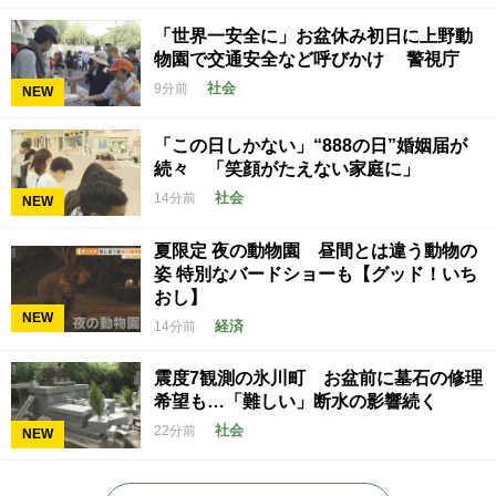
「世界一安全に」お盆休み初日に上野動
物園で交通安全など呼びかけ 警視庁
社会
9分前
NEW
「この日しかない」“888の日”婚姻届が
続々 「笑顔がたえない家庭に」
社会
14分前
NEW
夏限定 夜の動物園 昼間とは違う動物の
姿 特別なバードショーも【グッド！いち
おし】
NEW
経済
14分前
震度7観測の氷川町 お盆前に墓石の修理
希望も…「難しい」断水の影響続く
社会
22分前
NEW