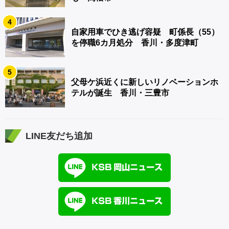
4
自家用車でひき逃げ容疑 町係長（55）
を停職6カ月処分 香川・多度津町
5
父母ケ浜近くに新しいリノベーションホ
テルが誕生 香川・三豊市
LINE友だち追加