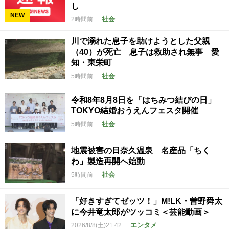
し
NEW
社会
2時間前
川で溺れた息子を助けようとした父親
（40）が死亡 息子は救助され無事 愛
知・東栄町
社会
5時間前
令和8年8月8日を「はちみつ結びの日」
TOKYO結婚おうえんフェスタ開催
社会
5時間前
地震被害の日奈久温泉 名産品「ちく
わ」製造再開へ始動
社会
5時間前
「好きすぎてゼッツ！」M!LK・曽野舜太
に今井竜太郎がツッコミ＜芸能動画＞
エンタメ
2026/8/8(土)21:42