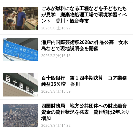
ごみが燃料になる工程などを子どもたち
が見学 廃棄物処理工場で環境学習イベ
ント 香川・観音寺市
2026/8/8(土)16:29
瀬戸内国際芸術祭2028の作品公募 女木
島などで現地説明会を開催
2026/8/8(土)16:15
百十四銀行 第１四半期決算 コア業務
純益35％増 香川
2026/8/8(土)15:59
四国財務局 地方公共団体への財政融資
資金の貸付状況を発表 貸付額は2年ぶり
増加
2026/8/8(土)14:32