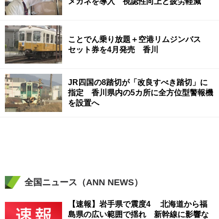
メガネを導入 視認性向上と疲労軽減
ことでん乗り放題＋空港リムジンバス
セット券を4月発売 香川
JR四国の8踏切が「改良すべき踏切」に
指定 香川県内の5カ所に全方位型警報機
を設置へ
全国ニュース（ANN NEWS）
【速報】岩手県で震度4 北海道から福
島県の広い範囲で揺れ 新幹線に影響な