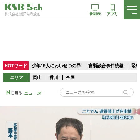
番組表
アプリ
株式会社 瀬戸内海放送
HOTワード
少年19人にわいせつの罪
官製談合事件続報
緊急
エリア
岡山
香川
全国
ニュース