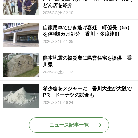
どん店を紹介
2026/8/8(土)12:10
自家用車でひき逃げ容疑 町係長（55）
を停職6カ月処分 香川・多度津町
2026/8/8(土)11:35
熊本地震の被災者に県営住宅を提供 香
川県
2026/8/8(土)11:12
希少糖をメジャーに 香川大生が大阪で
PR ドーナツの試食も
2026/8/8(土)10:24
ニュース記事一覧