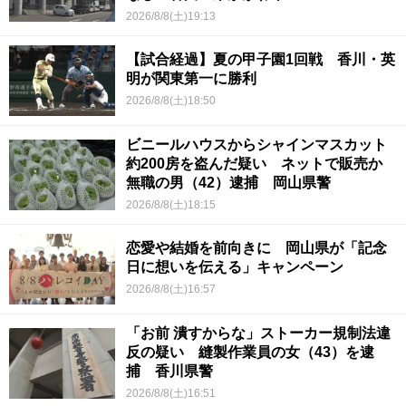
2026/8/8(土)19:13
【試合経過】夏の甲子園1回戦 香川・英
明が関東第一に勝利
2026/8/8(土)18:50
ビニールハウスからシャインマスカット
約200房を盗んだ疑い ネットで販売か
無職の男（42）逮捕 岡山県警
2026/8/8(土)18:15
恋愛や結婚を前向きに 岡山県が「記念
日に想いを伝える」キャンペーン
2026/8/8(土)16:57
「お前 潰すからな」ストーカー規制法違
反の疑い 縫製作業員の女（43）を逮
捕 香川県警
2026/8/8(土)16:51