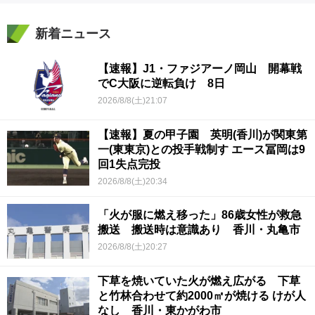
新着ニュース
【速報】J1・ファジアーノ岡山 開幕戦
でC大阪に逆転負け 8日
2026/8/8(土)21:07
【速報】夏の甲子園 英明(香川)が関東第
一(東東京)との投手戦制す エース冨岡は9
回1失点完投
2026/8/8(土)20:34
「火が服に燃え移った」86歳女性が救急
搬送 搬送時は意識あり 香川・丸亀市
2026/8/8(土)20:27
下草を焼いていた火が燃え広がる 下草
と竹林合わせて約2000㎡が焼ける けが人
なし 香川・東かがわ市