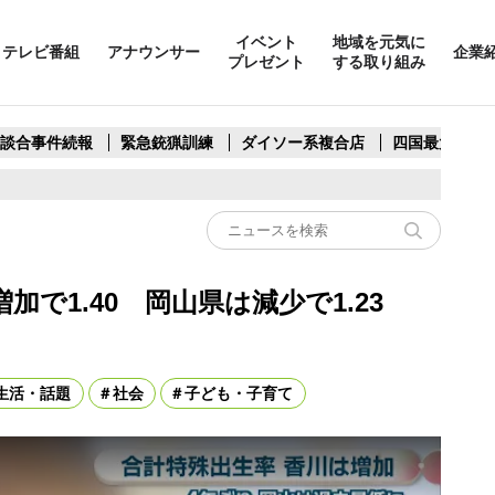
イベント
地域を元気に
テレビ番組
アナウンサー
企業
プレゼント
する取り組み
製談合事件続報
緊急銃猟訓練
ダイソー系複合店
四国最大スリ
加で1.40 岡山県は減少で1.23
生活・話題
社会
子ども・子育て