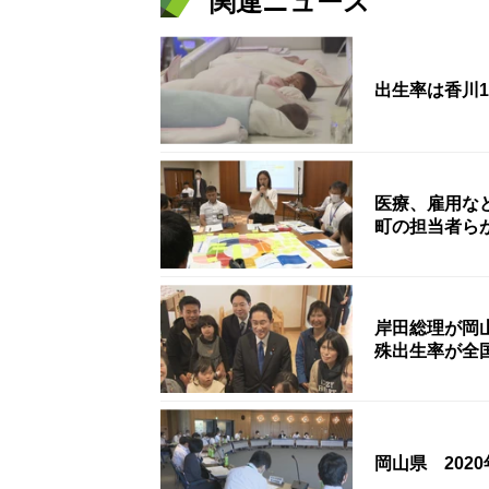
関連ニュース
出生率は香川1.
医療、雇用な
町の担当者ら
岸田総理が岡
殊出生率が全
岡山県 202