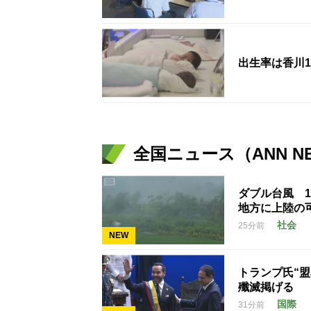
出生率は香川1.
全国ニュース（ANN N
ダブル台風 
地方に上陸の
社会
25分前
NEW
トランプ氏“
殲滅掲げる
国際
31分前