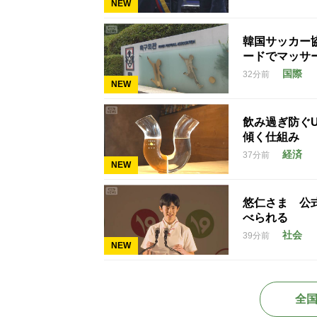
NEW
韓国サッカー
ードでマッサ
国際
32分前
NEW
飲み過ぎ防ぐ
傾く仕組み
経済
37分前
NEW
悠仁さま 公
べられる
社会
39分前
NEW
全