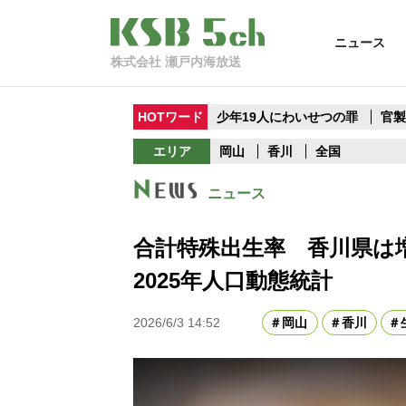
ニュース
株式会社 瀬戸内海放送
HOTワード
少年19人にわいせつの罪
官
エリア
岡山
香川
全国
ニュース
合計特殊出生率 香川県は増
2025年人口動態統計
2026/6/3 14:52
岡山
香川