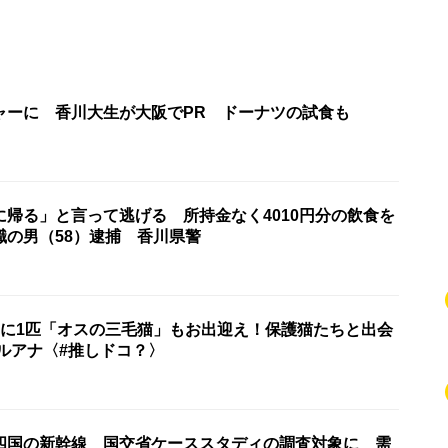
ャーに 香川大生が大阪でPR ドーナツの試食も
に帰る」と言って逃げる 所持金なく4010円分の飲食を
職の男（58）逮捕 香川県警
匹に1匹「オスの三毛猫」もお出迎え！保護猫たちと出会
ルアナ〈#推しドコ？〉
四国の新幹線 国交省ケーススタディの調査対象に 需