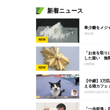
新着ニュース
希少糖をメジ
38分前
NEW
「お金を取り
した疑い 無
1時間前
NEW
【中継】3万
える猫カフェ 
2026/8/7(金)19:54
「一歩前進」