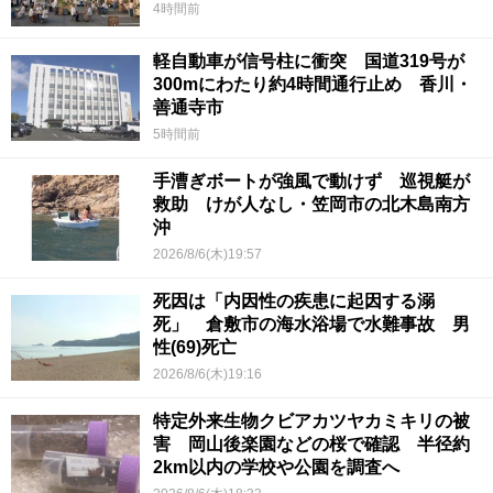
4時間前
軽自動車が信号柱に衝突 国道319号が
300mにわたり約4時間通行止め 香川・
善通寺市
5時間前
手漕ぎボートが強風で動けず 巡視艇が
救助 けが人なし・笠岡市の北木島南方
沖
2026/8/6(木)19:57
死因は「内因性の疾患に起因する溺
死」 倉敷市の海水浴場で水難事故 男
性(69)死亡
2026/8/6(木)19:16
特定外来生物クビアカツヤカミキリの被
害 岡山後楽園などの桜で確認 半径約
2km以内の学校や公園を調査へ