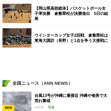
【岡山県高校総体】バスケットボール女
子準決勝 倉敷翠松が決勝進出 5日の結
果
ウインターカップ女子2回戦 倉敷翠松は
東海大諏訪（長野）と1点を争う大接戦に
全国ニュース（ANN NEWS）
台風13号が沖縄に最接近 沖縄や奄美で大
荒れ警戒
社会
10分前
NEW