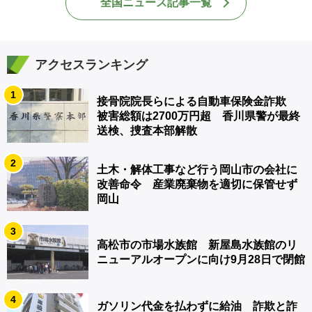
全国ニュース記事一覧
アクセスランキング
1
接骨院院長らによる自動車保険金詐欺
被害総額は2700万円超 香川県警が最終
送検、捜査本部解散
2
土木・解体工事など行う岡山市の会社に
改善命令 産業廃棄物を適切に保管せず
岡山
3
高松市の市場水族館 新屋島水族館のリ
ニューアルオープンに向け9月28日で閉館
4
ガソリン代金を払わずに給油 詐欺と詐