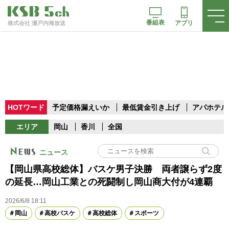
番組表
アプリ
株式会社 瀬戸内海放送
HOTワード
予定価格漏えいか
最低賃金引き上げ
アパホテル
エリア
岡山
香川
全国
ニュース
【岡山県高校総体】バスケ男子決勝 両者譲らず2度
の延長…岡山工業との死闘制し岡山商大付が4連覇
2026/6/8 18:11
岡山
高校バスケ
高校総体
スポーツ