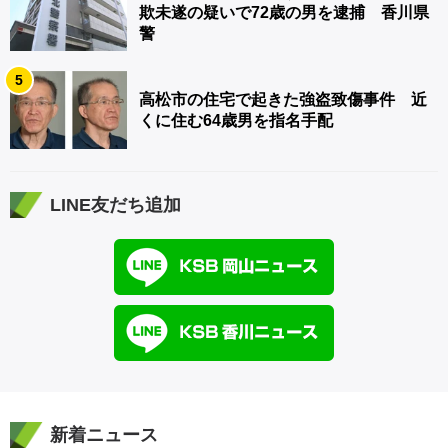
欺未遂の疑いで72歳の男を逮捕 香川県
警
5
高松市の住宅で起きた強盗致傷事件 近
くに住む64歳男を指名手配
LINE友だち追加
新着ニュース