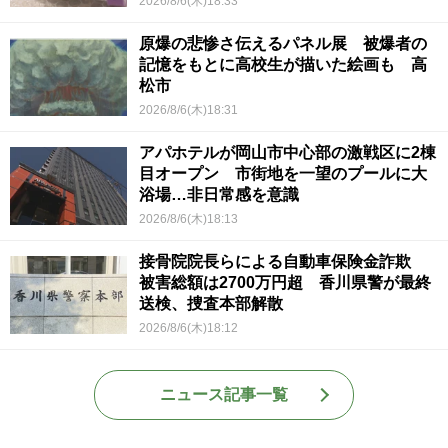
2026/8/6(木)18:33
原爆の悲惨さ伝えるパネル展 被爆者の
記憶をもとに高校生が描いた絵画も 高
松市
2026/8/6(木)18:31
アパホテルが岡山市中心部の激戦区に2棟
目オープン 市街地を一望のプールに大
浴場…非日常感を意識
2026/8/6(木)18:13
接骨院院長らによる自動車保険金詐欺
被害総額は2700万円超 香川県警が最終
送検、捜査本部解散
2026/8/6(木)18:12
ニュース記事一覧