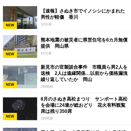
【速報】さぬき市でイノシシにかまれた
男性が軽傷 香川
10分前
NEW
熊本地震の被災者に県営住宅を6カ月無償
提供 岡山県
32分前
NEW
新見市の官製談合事件 市職員ら男2人を
送検 2人は遠縁関係…以前から価格漏洩
繰り返していたか 岡山
NEW
2時間前
8月のさぬき高松まつり サンポート高松
を会場に24連が総おどり 花火有料観覧
席は残り350席
NEW
2時間前