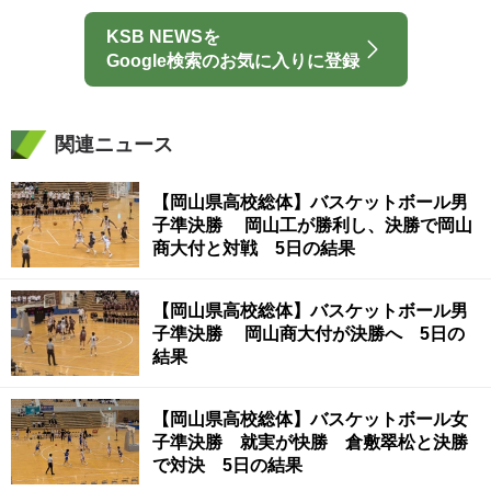
KSB NEWSを
Google検索のお気に入りに登録
関連ニュース
【岡山県高校総体】バスケットボール男
子準決勝 岡山工が勝利し、決勝で岡山
商大付と対戦 5日の結果
【岡山県高校総体】バスケットボール男
子準決勝 岡山商大付が決勝へ 5日の
結果
【岡山県高校総体】バスケットボール女
子準決勝 就実が快勝 倉敷翠松と決勝
で対決 5日の結果