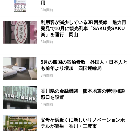
用
3時間前
利用客が減少しているJR因美線 魅力再
発見で10月に観光列車「SAKU美SAKU
楽」を運行 岡山
3時間前
5月の四国の宿泊者数 外国人・日本人と
も前年より増加 四国運輸局
3時間前
香川県の金融機関 熊本地震の特別相談
窓口を設置
4時間前
父母ケ浜近くに新しいリノベーションホ
テルが誕生 香川・三豊市