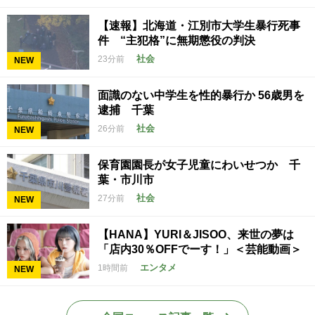
【速報】北海道・江別市大学生暴行死事
件 “主犯格”に無期懲役の判決
社会
23分前
NEW
面識のない中学生を性的暴行か 56歳男を
逮捕 千葉
社会
26分前
NEW
保育園園長が女子児童にわいせつか 千
葉・市川市
社会
27分前
NEW
【HANA】YURI＆JISOO、来世の夢は
「店内30％OFFでーす！」＜芸能動画＞
エンタメ
1時間前
NEW