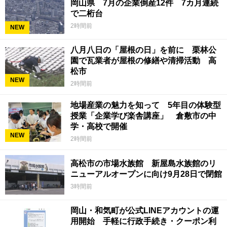
岡山県 7月の企業倒産12件 7カ月連続
で二桁台
2時間前
NEW
八月八日の「屋根の日」を前に 栗林公
園で瓦業者が屋根の修繕や清掃活動 高
松市
NEW
2時間前
地場産業の魅力を知って 5年目の体験型
授業「企業学び楽舎講座」 倉敷市の中
学・高校で開催
NEW
2時間前
高松市の市場水族館 新屋島水族館のリ
ニューアルオープンに向け9月28日で閉館
3時間前
岡山・和気町が公式LINEアカウントの運
用開始 手軽に行政手続き・クーポン利