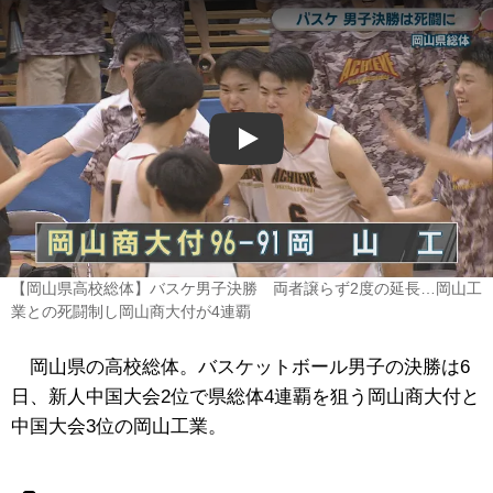
Play
【岡山県高校総体】バスケ男子決勝 両者譲らず2度の延長…岡山工
業との死闘制し岡山商大付が4連覇
岡山県の高校総体。バスケットボール男子の決勝は6
日、新人中国大会2位で県総体4連覇を狙う岡山商大付と
中国大会3位の岡山工業。