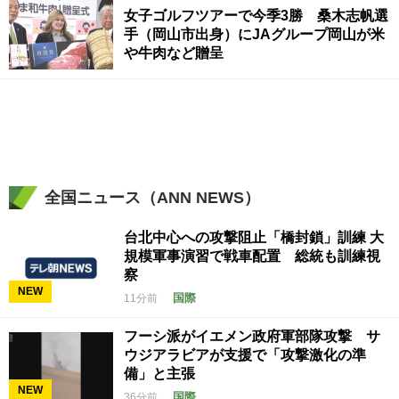
女子ゴルフツアーで今季3勝 桑木志帆選
手（岡山市出身）にJAグループ岡山が米
や牛肉など贈呈
全国ニュース（ANN NEWS）
台北中心への攻撃阻止「橋封鎖」訓練 大
規模軍事演習で戦車配置 総統も訓練視
察
NEW
国際
11分前
フーシ派がイエメン政府軍部隊攻撃 サ
ウジアラビアが支援で「攻撃激化の準
備」と主張
NEW
国際
36分前