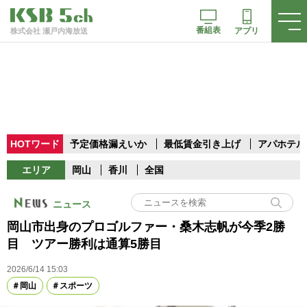
番組表
アプリ
株式会社 瀬戸内海放送
HOTワード
予定価格漏えいか
最低賃金引き上げ
アパホテル
エリア
岡山
香川
全国
ニュース
岡山市出身のプロゴルファー・桑木志帆が今季2勝
目 ツアー勝利は通算5勝目
2026/6/14 15:03
岡山
スポーツ