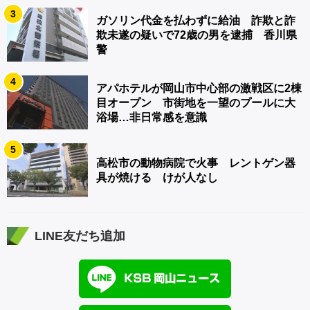
3
ガソリン代金を払わずに給油 詐欺と詐
欺未遂の疑いで72歳の男を逮捕 香川県
警
4
アパホテルが岡山市中心部の激戦区に2棟
目オープン 市街地を一望のプールに大
浴場…非日常感を意識
5
高松市の動物病院で火事 レントゲン器
具が焼ける けが人なし
LINE友だち追加