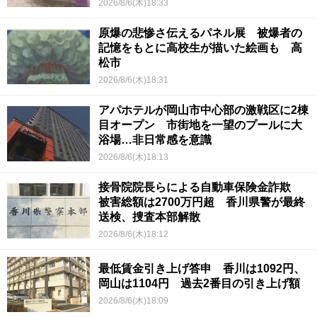
2026/8/6(木)18:33
原爆の悲惨さ伝えるパネル展 被爆者の
記憶をもとに高校生が描いた絵画も 高
松市
2026/8/6(木)18:31
アパホテルが岡山市中心部の激戦区に2棟
目オープン 市街地を一望のプールに大
浴場…非日常感を意識
2026/8/6(木)18:13
接骨院院長らによる自動車保険金詐欺
被害総額は2700万円超 香川県警が最終
送検、捜査本部解散
2026/8/6(木)18:12
最低賃金引き上げ答申 香川は1092円、
岡山は1104円 過去2番目の引き上げ額
2026/8/6(木)18:09