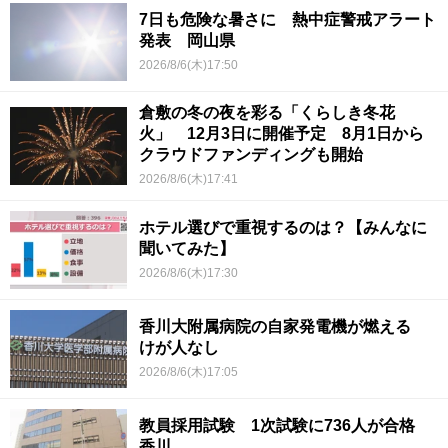
7日も危険な暑さに 熱中症警戒アラート
発表 岡山県
2026/8/6(木)17:50
倉敷の冬の夜を彩る「くらしき冬花
火」 12月3日に開催予定 8月1日から
クラウドファンディングも開始
2026/8/6(木)17:41
ホテル選びで重視するのは？【みんなに
聞いてみた】
2026/8/6(木)17:30
香川大附属病院の自家発電機が燃える
けが人なし
2026/8/6(木)17:05
教員採用試験 1次試験に736人が合格
香川