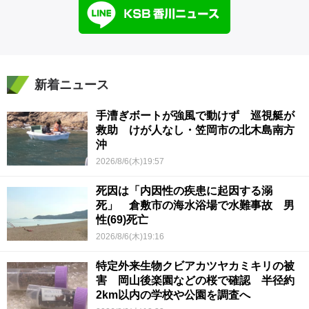
新着ニュース
手漕ぎボートが強風で動けず 巡視艇が
救助 けが人なし・笠岡市の北木島南方
沖
2026/8/6(木)19:57
死因は「内因性の疾患に起因する溺
死」 倉敷市の海水浴場で水難事故 男
性(69)死亡
2026/8/6(木)19:16
特定外来生物クビアカツヤカミキリの被
害 岡山後楽園などの桜で確認 半径約
2km以内の学校や公園を調査へ