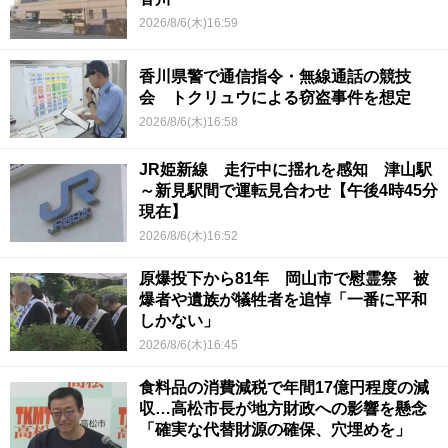
2026/8/6(木)16:59
香川県警で通信指令・無線通話の競技
会 トクリュウによる窃盗事件を想定
2026/8/6(木)16:58
JR姫新線 走行中に揺れを感知 津山駅
～新見駅間で運転見合わせ【午後4時45分
現在】
2026/8/6(木)16:52
原爆投下から81年 岡山市で慰霊祭 被
爆者や遺族が犠牲者を追悼「一番に平和
しかない」
2026/8/6(木)16:45
食料品の消費減税で年間17億円程度の減
収…高松市長が地方財政への影響を懸念
「確実な代替財源の確保、穴埋めを」