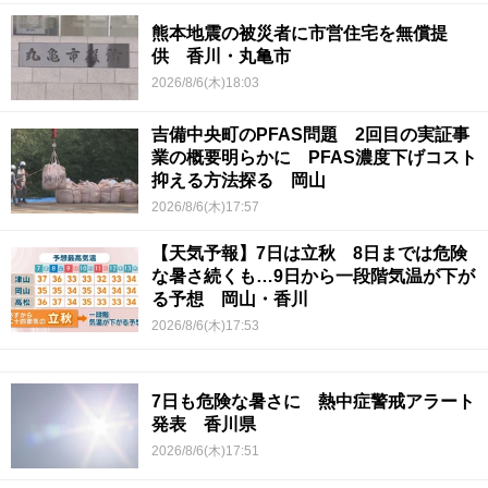
熊本地震の被災者に市営住宅を無償提
供 香川・丸亀市
2026/8/6(木)18:03
吉備中央町のPFAS問題 2回目の実証事
業の概要明らかに PFAS濃度下げコスト
抑える方法探る 岡山
2026/8/6(木)17:57
【天気予報】7日は立秋 8日までは危険
な暑さ続くも…9日から一段階気温が下が
る予想 岡山・香川
2026/8/6(木)17:53
7日も危険な暑さに 熱中症警戒アラート
発表 香川県
2026/8/6(木)17:51