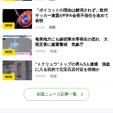
「ボイコットの理由は解消されず」欧州
サッカー連盟がFIFA会長不信任を改めて
表明
NEW
国際
37分前
奄美地方にも線状降水帯発生の恐れ 大
雨災害に厳重警戒 気象庁
社会
2時間前
NEW
“トクリュウ”トップの男ら5人逮捕 強盗
に入る目的で元宝石店付近を徘徊か
社会
2時間前
NEW
全国ニュース記事一覧