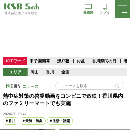
番組表
アプリ
株式会社 瀬戸内海放送
HOTワード
甲子園開幕
瀬戸芸
お盆
香川県民の日
暑
エリア
岡山
香川
全国
ニュース
熱中症対策の啓発動画をコンビニで放映！香川県内
のファミリーマートでも実施
2026/7/1 16:47
香川
天気・気象
生活・話題