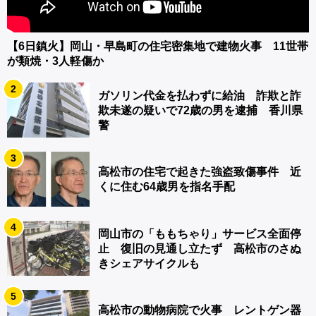
【6日鎮火】岡山・早島町の住宅密集地で建物火事 11世帯
が類焼・3人軽傷か
2
ガソリン代金を払わずに給油 詐欺と詐
欺未遂の疑いで72歳の男を逮捕 香川県
警
3
高松市の住宅で起きた強盗致傷事件 近
くに住む64歳男を指名手配
4
岡山市の「ももちゃり」サービス全面停
止 復旧の見通し立たず 高松市のさぬ
きシェアサイクルも
5
高松市の動物病院で火事 レントゲン器