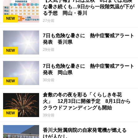
【天気予報】7日は立秋 8日までは危険
な暑さ続くも…9日から一段階気温が下が
る予想 岡山・香川
NEW
27分前
7日も危険な暑さに 熱中症警戒アラート
発表 香川県
29分前
NEW
7日も危険な暑さに 熱中症警戒アラート
発表 岡山県
30分前
NEW
倉敷の冬の夜を彩る「くらしき冬花
火」 12月3日に開催予定 8月1日から
クラウドファンディングも開始
NEW
39分前
香川大附属病院の自家発電機が燃える
けが人なし