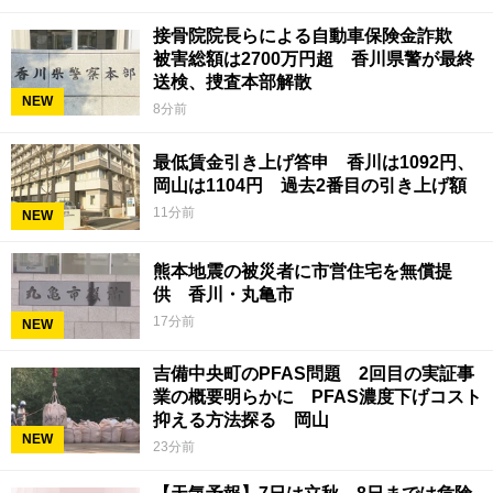
接骨院院長らによる自動車保険金詐欺
被害総額は2700万円超 香川県警が最終
送検、捜査本部解散
NEW
8分前
最低賃金引き上げ答申 香川は1092円、
岡山は1104円 過去2番目の引き上げ額
11分前
NEW
熊本地震の被災者に市営住宅を無償提
供 香川・丸亀市
17分前
NEW
吉備中央町のPFAS問題 2回目の実証事
業の概要明らかに PFAS濃度下げコスト
抑える方法探る 岡山
NEW
23分前