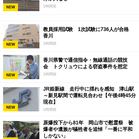
1時間前
NEW
教員採用試験 1次試験に736人が合格
香川
1時間前
NEW
香川県警で通信指令・無線通話の競技
会 トクリュウによる窃盗事件を想定
1時間前
NEW
JR姫新線 走行中に揺れを感知 津山駅
～新見駅間で運転見合わせ【午後4時45分
現在】
NEW
1時間前
原爆投下から81年 岡山市で慰霊祭 被
爆者や遺族が犠牲者を追悼「一番に平和
しかない」