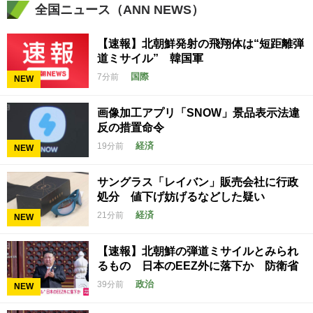
全国ニュース（ANN NEWS）
【速報】北朝鮮発射の飛翔体は“短距離弾
道ミサイル” 韓国軍
国際
7分前
NEW
画像加工アプリ「SNOW」景品表示法違
反の措置命令
経済
19分前
NEW
サングラス「レイバン」販売会社に行政
処分 値下げ妨げるなどした疑い
経済
21分前
NEW
【速報】北朝鮮の弾道ミサイルとみられ
るもの 日本のEEZ外に落下か 防衛省
政治
39分前
NEW