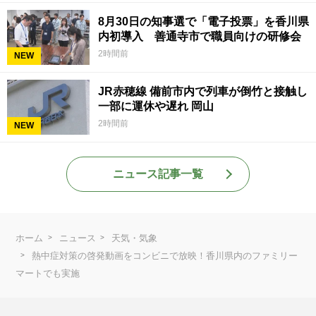
8月30日の知事選で「電子投票」を香川県
内初導入 善通寺市で職員向けの研修会
2時間前
NEW
JR赤穂線 備前市内で列車が倒竹と接触し
一部に運休や遅れ 岡山
2時間前
NEW
ニュース記事一覧
ホーム
ニュース
天気・気象
熱中症対策の啓発動画をコンビニで放映！香川県内のファミリー
マートでも実施