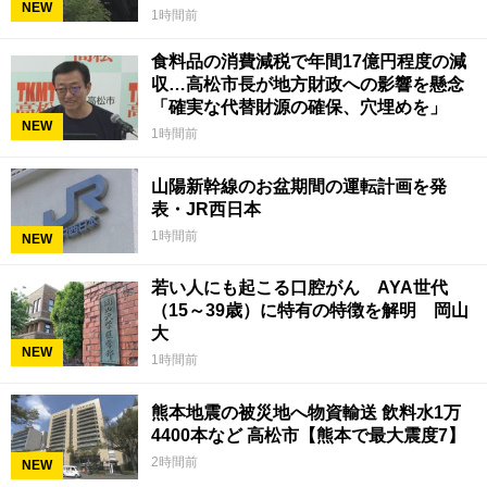
NEW
1時間前
食料品の消費減税で年間17億円程度の減
収…高松市長が地方財政への影響を懸念
「確実な代替財源の確保、穴埋めを」
NEW
1時間前
山陽新幹線のお盆期間の運転計画を発
表・JR西日本
1時間前
NEW
若い人にも起こる口腔がん AYA世代
（15～39歳）に特有の特徴を解明 岡山
大
NEW
1時間前
熊本地震の被災地へ物資輸送 飲料水1万
4400本など 高松市【熊本で最大震度7】
2時間前
NEW