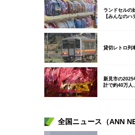
ランドセルの
【みんなのハ
貸切レトロ列
新見市の202
計で約40万人
全国ニュース（ANN N