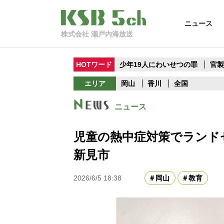
ニュース
株式会社 瀬戸内海放送
HOTワード
少年19人にわいせつの罪
官
エリア
岡山
香川
全国
ニュース
児童の熱中症対策でランド
新見市
2026/6/5 18:38
岡山
教育