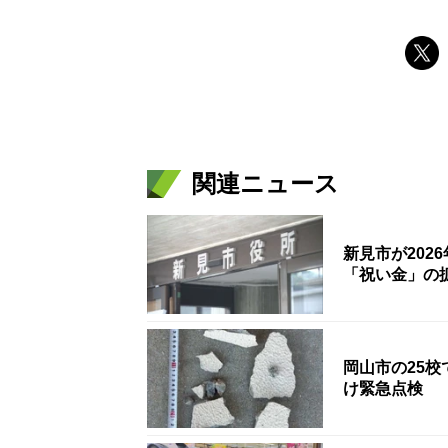
関連ニュース
新見市が202
「祝い金」の
岡山市の25
け緊急点検