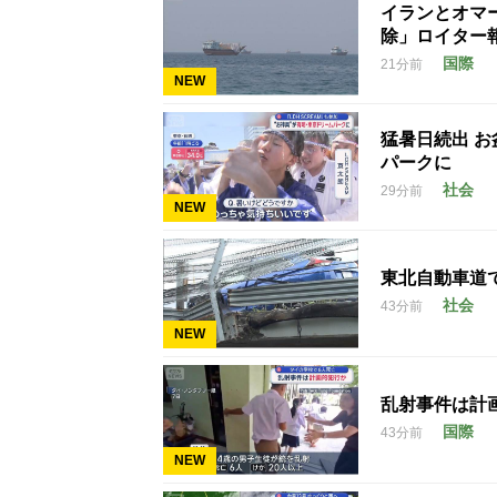
イランとオマ
除」ロイター
国際
21分前
NEW
猛暑日続出 
パークに
社会
29分前
NEW
東北自動車道
社会
43分前
NEW
乱射事件は計
国際
43分前
NEW