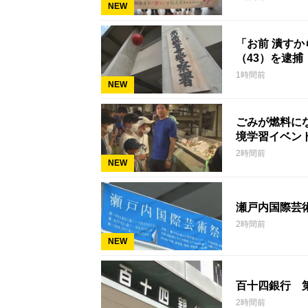
NEW
「お前 潰す
（43）を逮捕
1時間前
NEW
ごみが燃料に
境学習イベン
2時間前
NEW
瀬戸内国際芸
2時間前
NEW
百十四銀行 
2時間前