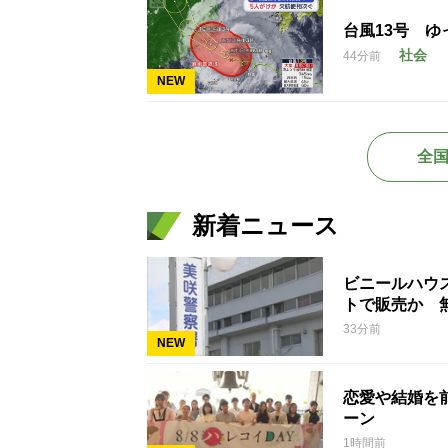
台風13号 
社会
44分前
NEW
全
新着ニュース
ビニールハウ
トで販売か 
33分前
NEW
恋愛や結婚を
ーン
1時間前