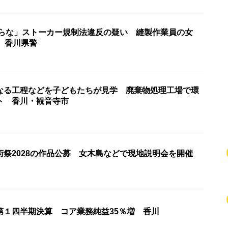
からな」ストーカー規制法違反の疑い 縫製作業員の女
 香川県警
なる工程などを子どもたちが見学 廃棄物処理工場で環
ト 香川・観音寺市
術祭2028の作品公募 女木島などで現地説明会を開催
第１四半期決算 コア業務純益35％増 香川