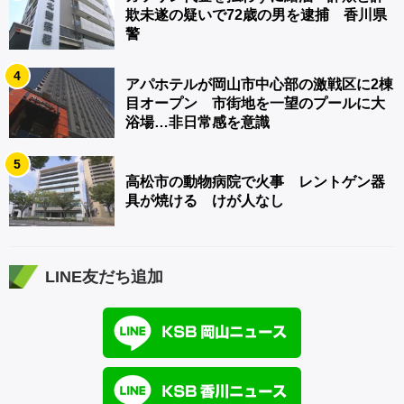
欺未遂の疑いで72歳の男を逮捕 香川県
警
4
アパホテルが岡山市中心部の激戦区に2棟
目オープン 市街地を一望のプールに大
浴場…非日常感を意識
5
高松市の動物病院で火事 レントゲン器
具が焼ける けが人なし
LINE友だち追加