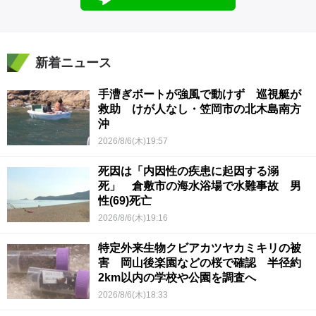
新着ニュース
手漕ぎボートが強風で動けず 巡視艇が
救助 けが人なし・笠岡市の北木島南方
沖
2026/8/6(木)19:57
死因は「内因性の疾患に起因する溺
死」 倉敷市の海水浴場で水難事故 男
性(69)死亡
2026/8/6(木)19:16
特定外来生物クビアカツヤカミキリの被
害 岡山後楽園などの桜で確認 半径約
2km以内の学校や公園を調査へ
2026/8/6(木)18:33