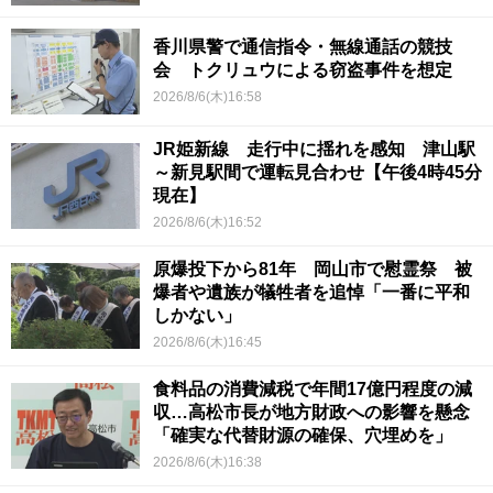
香川県警で通信指令・無線通話の競技
会 トクリュウによる窃盗事件を想定
2026/8/6(木)16:58
JR姫新線 走行中に揺れを感知 津山駅
～新見駅間で運転見合わせ【午後4時45分
現在】
2026/8/6(木)16:52
原爆投下から81年 岡山市で慰霊祭 被
爆者や遺族が犠牲者を追悼「一番に平和
しかない」
2026/8/6(木)16:45
食料品の消費減税で年間17億円程度の減
収…高松市長が地方財政への影響を懸念
「確実な代替財源の確保、穴埋めを」
2026/8/6(木)16:38