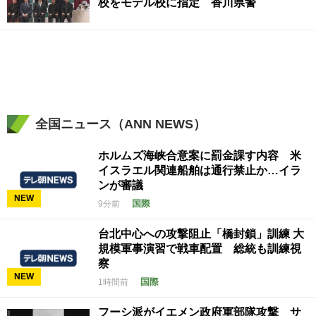
校をモデル校に指定 香川県警
全国ニュース（ANN NEWS）
ホルムズ海峡合意案に罰金課す内容 米
イスラエル関連船舶は通行禁止か…イラ
ンが審議
NEW
国際
9分前
台北中心への攻撃阻止「橋封鎖」訓練 大
規模軍事演習で戦車配置 総統も訓練視
察
NEW
国際
1時間前
フーシ派がイエメン政府軍部隊攻撃 サ