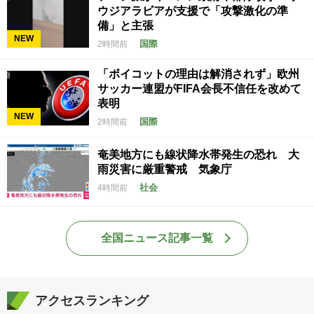
ウジアラビアが支援で「攻撃激化の準
備」と主張
NEW
国際
2時間前
「ボイコットの理由は解消されず」欧州
サッカー連盟がFIFA会長不信任を改めて
表明
NEW
国際
2時間前
奄美地方にも線状降水帯発生の恐れ 大
雨災害に厳重警戒 気象庁
社会
4時間前
全国ニュース記事一覧
アクセスランキング