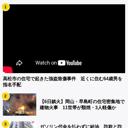
1
高松市の住宅で起きた強盗致傷事件 近くに住む64歳男を
指名手配
2
【6日鎮火】岡山・早島町の住宅密集地で
建物火事 11世帯が類焼・3人軽傷か
3
ガソリン代金を払わずに給油 詐欺と詐