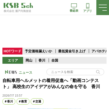
番組表
アプリ
株式会社 瀬戸内海放送
HOTワード
予定価格漏えいか
最低賃金引き上げ
アパホテル
エリア
岡山
香川
全国
ニュース
自転車用ヘルメットの着用促進へ「動画コンテス
ト」 高校生のアイデアがみんなの命を守る 香川
2026/7/7 15:57
香川
教育
交通