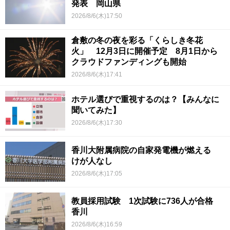
発表 岡山県
2026/8/6(木)17:50
倉敷の冬の夜を彩る「くらしき冬花
火」 12月3日に開催予定 8月1日から
クラウドファンディングも開始
2026/8/6(木)17:41
ホテル選びで重視するのは？【みんなに
聞いてみた】
2026/8/6(木)17:30
香川大附属病院の自家発電機が燃える
けが人なし
2026/8/6(木)17:05
教員採用試験 1次試験に736人が合格
香川
2026/8/6(木)16:59