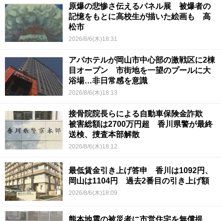
原爆の悲惨さ伝えるパネル展 被爆者の
記憶をもとに高校生が描いた絵画も 高
松市
2026/8/6(木)18:31
アパホテルが岡山市中心部の激戦区に2棟
目オープン 市街地を一望のプールに大
浴場…非日常感を意識
2026/8/6(木)18:13
接骨院院長らによる自動車保険金詐欺
被害総額は2700万円超 香川県警が最終
送検、捜査本部解散
2026/8/6(木)18:12
最低賃金引き上げ答申 香川は1092円、
岡山は1104円 過去2番目の引き上げ額
2026/8/6(木)18:09
熊本地震の被災者に市営住宅を無償提