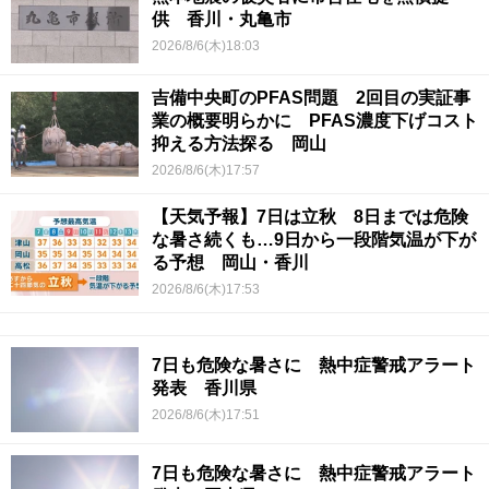
供 香川・丸亀市
2026/8/6(木)18:03
吉備中央町のPFAS問題 2回目の実証事
業の概要明らかに PFAS濃度下げコスト
抑える方法探る 岡山
2026/8/6(木)17:57
【天気予報】7日は立秋 8日までは危険
な暑さ続くも…9日から一段階気温が下が
る予想 岡山・香川
2026/8/6(木)17:53
7日も危険な暑さに 熱中症警戒アラート
発表 香川県
2026/8/6(木)17:51
7日も危険な暑さに 熱中症警戒アラート