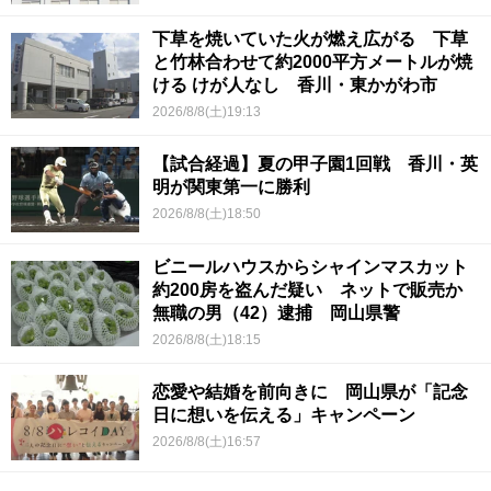
下草を焼いていた火が燃え広がる 下草
と竹林合わせて約2000平方メートルが焼
ける けが人なし 香川・東かがわ市
2026/8/8(土)19:13
【試合経過】夏の甲子園1回戦 香川・英
明が関東第一に勝利
2026/8/8(土)18:50
ビニールハウスからシャインマスカット
約200房を盗んだ疑い ネットで販売か
無職の男（42）逮捕 岡山県警
2026/8/8(土)18:15
恋愛や結婚を前向きに 岡山県が「記念
日に想いを伝える」キャンペーン
2026/8/8(土)16:57