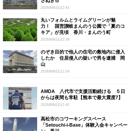
さぬき市
2026/8/9(日)12:41
丸いフォルムとライムグリーンが魅
力！ 国営讃岐まんのう公園で「夏のコ
キア」が見頃 香川・まんのう町
2026/8/9(日)12:36
のぞき目的で他人の住宅の敷地内に侵入
したか 住居侵入の疑いで男を逮捕 岡
山
2026/8/9(日)11:54
AMDA 八代市で支援活動続ける ５日
からは夜間も常駐【熊本で最大震度7】
2026/8/9(日)11:42
高松市のコワーキングスペース
「Setouchi-i-Base」体験入会キャンペー