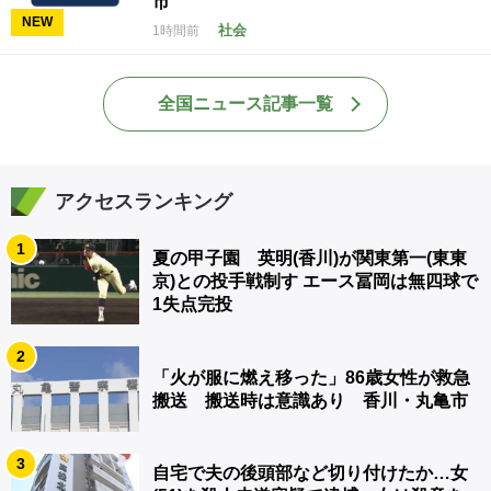
市
NEW
社会
1時間前
全国ニュース記事一覧
アクセスランキング
1
夏の甲子園 英明(香川)が関東第一(東東
京)との投手戦制す エース冨岡は無四球で
1失点完投
2
「火が服に燃え移った」86歳女性が救急
搬送 搬送時は意識あり 香川・丸亀市
3
自宅で夫の後頭部など切り付けたか…女