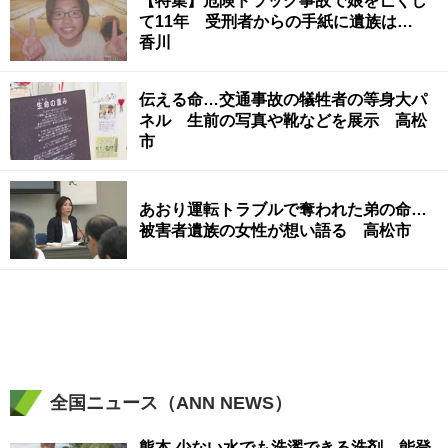
【特集】危険ドラッグ事故で娘を亡くし
て11年 受刑者からの手紙に遺族は…
香川
伝える命…交通事故の犠牲者の等身大パ
ネル 生前の写真や靴などを展示 高松
市
あおり運転トラブルで奪われた弟の命…
被害者遺族の女性が想い語る 高松市
全国ニュース（ANN NEWS）
熊本 少ない水でも洗濯できる洗剤 能登