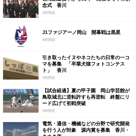
念式 香川
3時間前
J1ファジアーノ岡山 開幕戦は黒星
4時間前
引き取ったイヌやネコたちの日常の一コ
マを募集 「卒業犬猫フォトコンテス
ト」 香川
5時間前
【試合経過】夏の甲子園 岡山学芸館が
鳥取城北に逆転許すも再逆転 終盤にリ
ード広げて初戦突破
5時間前
電気・通信・機械などの分野で研究開発
を行う人が対象 源内賞を募集 香川・