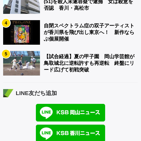
(51)を殺人未遂容疑で逮捕 女は殺意を
否認 香川・高松市
4
自閉スペクトラム症の双子アーティスト
が香川県を飛び出し東京へ！ 新作なら
ぶ個展開催
5
【試合経過】夏の甲子園 岡山学芸館が
鳥取城北に逆転許すも再逆転 終盤にリ
ード広げて初戦突破
LINE友だち追加