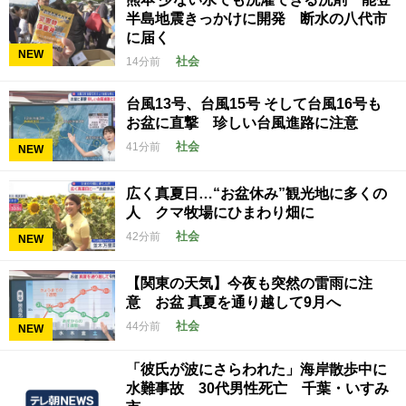
半島地震きっかけに開発 断水の八代市
に届く
NEW
社会
14分前
台風13号、台風15号 そして台風16号も
お盆に直撃 珍しい台風進路に注意
社会
41分前
NEW
広く真夏日…“お盆休み”観光地に多くの
人 クマ牧場にひまわり畑に
社会
42分前
NEW
【関東の天気】今夜も突然の雷雨に注
意 お盆 真夏を通り越して9月へ
社会
44分前
NEW
「彼氏が波にさらわれた」海岸散歩中に
水難事故 30代男性死亡 千葉・いすみ