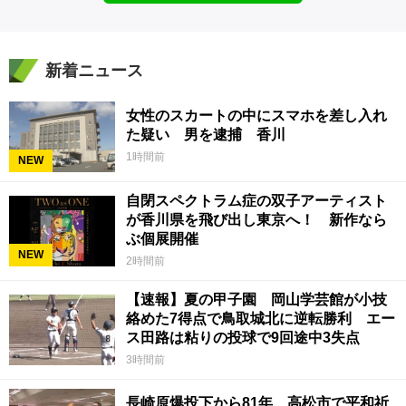
新着ニュース
女性のスカートの中にスマホを差し入れ
た疑い 男を逮捕 香川
1時間前
NEW
自閉スペクトラム症の双子アーティスト
が香川県を飛び出し東京へ！ 新作なら
ぶ個展開催
NEW
2時間前
【速報】夏の甲子園 岡山学芸館が小技
絡めた7得点で鳥取城北に逆転勝利 エー
ス田路は粘りの投球で9回途中3失点
3時間前
長崎原爆投下から81年 高松市で平和祈