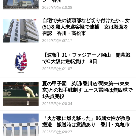
ン 香川
2026/8/9(日)10:38
自宅で夫の後頭部など切り付けたか…女
(51)を殺人未遂容疑で逮捕 女は殺意を
否認 香川・高松市
2026/8/9(日)07:17
【速報】J1・ファジアーノ岡山 開幕戦
でC大阪に逆転負け 8日
2026/8/8(土)21:07
夏の甲子園 英明(香川)が関東第一(東東
京)との投手戦制す エース冨岡は無四球で
1失点完投
2026/8/8(土)20:34
「火が服に燃え移った」86歳女性が救急
搬送 搬送時は意識あり 香川・丸亀市
2026/8/8(土)20:27