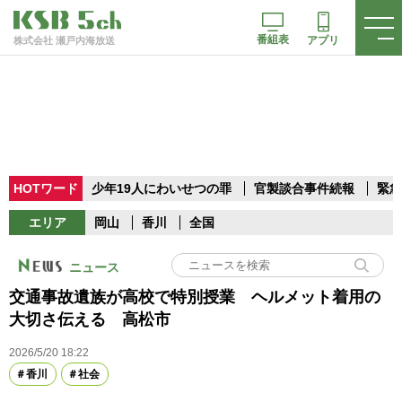
番組表
アプリ
株式会社 瀬戸内海放送
HOTワード
少年19人にわいせつの罪
官製談合事件続報
緊急
エリア
岡山
香川
全国
ニュース
交通事故遺族が高校で特別授業 ヘルメット着用の
大切さ伝える 高松市
2026/5/20 18:22
香川
社会