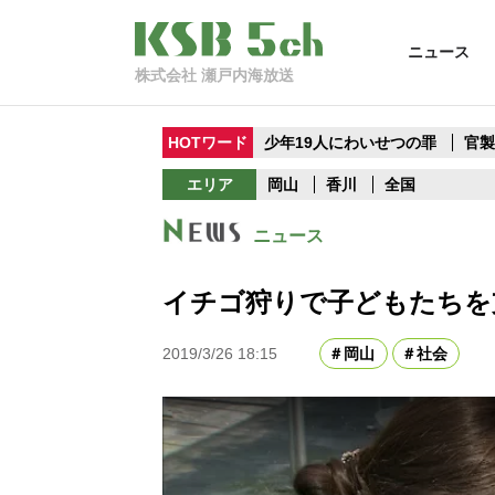
ニュース
株式会社 瀬戸内海放送
HOTワード
少年19人にわいせつの罪
官
エリア
岡山
香川
全国
ニュース
イチゴ狩りで子どもたち
2019/3/26 18:15
岡山
社会