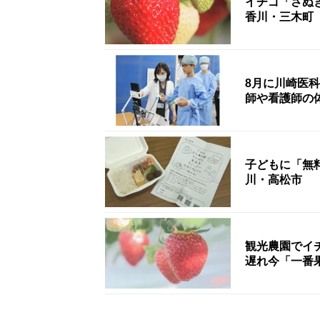
イチゴ「さぬ
香川・三木町
8月に川崎医
師や看護師の体
子どもに「無
川・高松市
観光農園でイ
遅れ今「一番