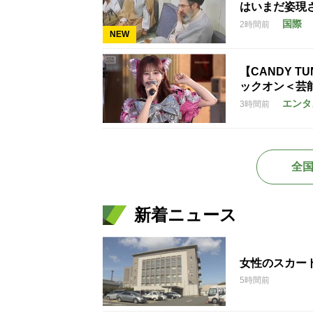
はいまだ姿現
国際
2時間前
NEW
【CANDY T
ックオン＜芸
エンタ
3時間前
全
新着ニュース
女性のスカー
5時間前