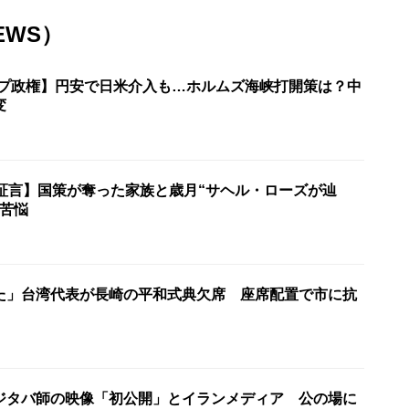
EWS）
ンプ政権】円安で日米介入も…ホルムズ海峡打開策は？中
変
の証言】国策が奪った家族と歳月“サヘル・ローズが辿
の苦悩
た」台湾代表が長崎の平和式典欠席 座席配置で市に抗
ジタバ師の映像「初公開」とイランメディア 公の場に