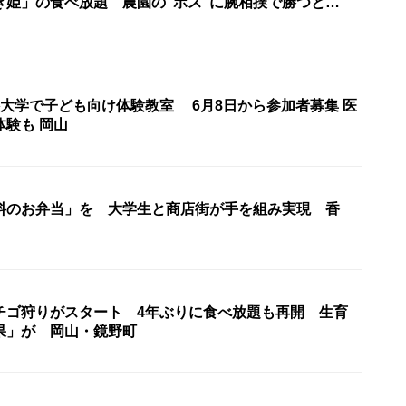
き姫」の食べ放題 農園の“ボス”に腕相撲で勝つと…
科大学で子ども向け体験教室 6月8日から参加者募集 医
験も 岡山
料のお弁当」を 大学生と商店街が手を組み実現 香
チゴ狩りがスタート 4年ぶりに食べ放題も再開 生育
果」が 岡山・鏡野町