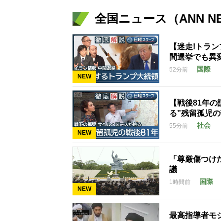
全国ニュース（ANN N
【迷走!トラ
間選挙でも異
国際
52分前
NEW
【戦後81年
る”残留孤児
社会
55分前
NEW
「尊厳傷つけ
議
国際
1時間前
NEW
最高指導者モ