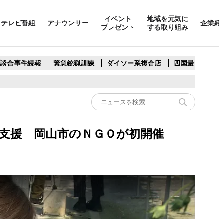
イベント
地域を元気に
テレビ番組
アナウンサー
企業
プレゼント
する取り組み
製談合事件続報
緊急銃猟訓練
ダイソー系複合店
四国最大スリ
を支援 岡山市のＮＧＯが初開催