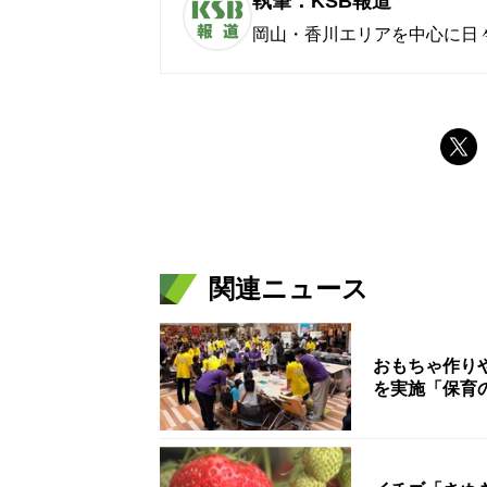
執筆：KSB報道
岡山・香川エリアを中心に日
関連ニュース
おもちゃ作り
を実施「保育