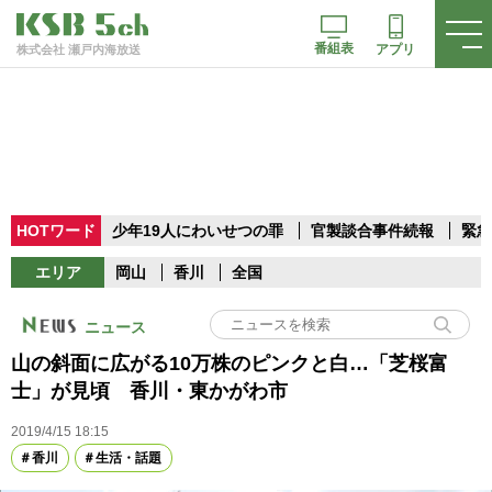
番組表
アプリ
株式会社 瀬戸内海放送
HOTワード
少年19人にわいせつの罪
官製談合事件続報
緊急
エリア
岡山
香川
全国
ニュース
山の斜面に広がる10万株のピンクと白…「芝桜富
士」が見頃 香川・東かがわ市
2019/4/15 18:15
香川
生活・話題