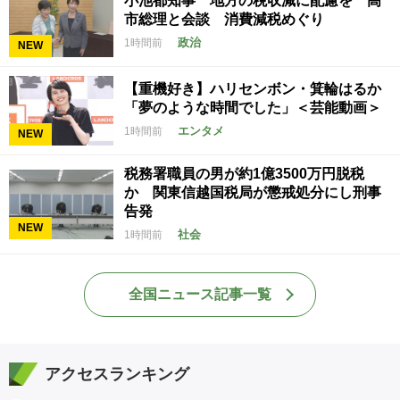
小池都知事 地方の税収減に配慮を 高
市総理と会談 消費減税めぐり
政治
1時間前
NEW
【重機好き】ハリセンボン・箕輪はるか
「夢のような時間でした」＜芸能動画＞
エンタメ
1時間前
NEW
税務署職員の男が約1億3500万円脱税
か 関東信越国税局が懲戒処分にし刑事
告発
NEW
社会
1時間前
全国ニュース記事一覧
アクセスランキング