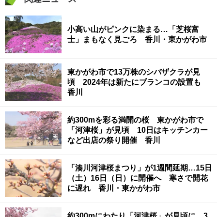
小高い山がピンクに染まる…「芝桜富
士」まもなく見ごろ 香川・東かがわ市
東かがわ市で13万株のシバザクラが見
頃 2024年は新たにブランコの設置も
香川
約300mを彩る満開の桜 東かがわ市で
「河津桜」が見頃 10日はキッチンカー
など出店の祭り開催 香川
「湊川河津桜まつり」が1週間延期…15日
（土）16日（日）に開催へ 寒さで開花
に遅れ 香川・東かがわ市
約300mにわたり「河津桜」が見頃に 3