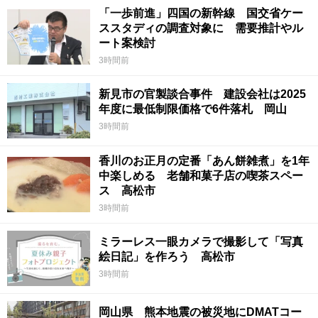
「一歩前進」四国の新幹線 国交省ケー
ススタディの調査対象に 需要推計やル
ート案検討
3時間前
新見市の官製談合事件 建設会社は2025
年度に最低制限価格で6件落札 岡山
3時間前
香川のお正月の定番「あん餅雑煮」を1年
中楽しめる 老舗和菓子店の喫茶スペー
ス 高松市
3時間前
ミラーレス一眼カメラで撮影して「写真
絵日記」を作ろう 高松市
3時間前
岡山県 熊本地震の被災地にDMATコー