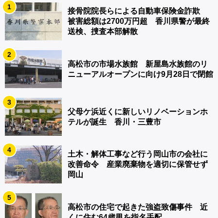
1
接骨院院長らによる自動車保険金詐欺
被害総額は2700万円超 香川県警が最終
送検、捜査本部解散
2
高松市の市場水族館 新屋島水族館のリ
ニューアルオープンに向け9月28日で閉館
3
父母ケ浜近くに新しいリノベーションホ
テルが誕生 香川・三豊市
4
土木・解体工事など行う岡山市の会社に
改善命令 産業廃棄物を適切に保管せず
岡山
5
高松市の住宅で起きた強盗致傷事件 近
くに住む64歳男を指名手配