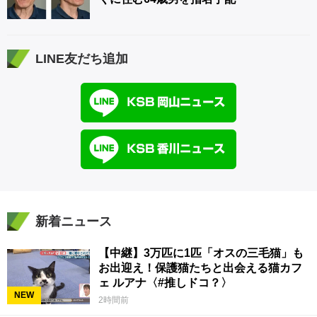
LINE友だち追加
新着ニュース
【中継】3万匹に1匹「オスの三毛猫」も
お出迎え！保護猫たちと出会える猫カフ
ェ ルアナ〈#推しドコ？〉
NEW
2時間前