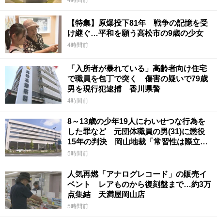
【特集】原爆投下81年 戦争の記憶を受
け継ぐ…平和を願う高松市の9歳の少女
4時間前
「入所者が暴れている」高齢者向け住宅
で職員を包丁で突く 傷害の疑いで79歳
男を現行犯逮捕 香川県警
4時間前
8～13歳の少年19人にわいせつな行為を
した罪など 元団体職員の男(31)に懲役
15年の判決 岡山地裁「常習性は際立っ
ていて被害結果も非常に重い」
5時間前
人気再燃「アナログレコード」の販売イ
ベント レアものから復刻盤まで…約3万
点集結 天満屋岡山店
5時間前