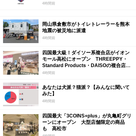
4時間前
岡山県倉敷市がトイレトレーラーを熊本
地震の被災地に派遣
4時間前
四国最大級！ダイソー系複合店がイオン
モール高松にオープン THREEPPY・
Standard Products・DAISOの複合店は
香川県初
4時間前
あなたは犬派？猫派？【みんなに聞いて
みた】
4時間前
四国最大「3COINS+plus」が丸亀町グリ
ーンにオープン 大型店舗限定の商品
も 高松市
4時間前