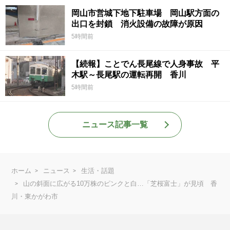
岡山市営城下地下駐車場 岡山駅方面の
出口を封鎖 消火設備の故障が原因
5時間前
【続報】ことでん長尾線で人身事故 平
木駅～長尾駅の運転再開 香川
5時間前
ニュース記事一覧
ホーム
ニュース
生活・話題
山の斜面に広がる10万株のピンクと白…「芝桜富士」が見頃 香
川・東かがわ市