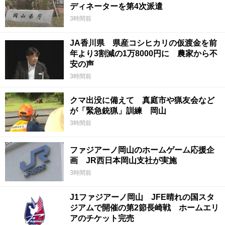
ディネーターを第4次派遣
3時間前
JA香川県 県産コシヒカリの仮渡金を前
年より3割減の1万8000円に 農家から不
安の声
3時間前
クマ出没に備えて 真庭市や猟友会など
が「緊急銃猟」訓練 岡山
3時間前
ファジアーノ岡山のホームゲーム応援企
画 JR西日本岡山支社が実施
3時間前
J1ファジアーノ岡山 JFE晴れの国スタ
ジアムで開催の第2節長崎戦 ホームエリ
アのチケット完売