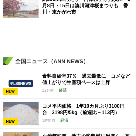
月8日・15日は湊川河津桜まつりも 香
川・東かがわ市
全国ニュース（ANN NEWS）
食料自給率37％ 過去最低に コメなど
値上がりで生産額ベースは上昇
経済
12分前
NEW
コメ平均価格 1年10カ月ぶり3100円
台 3198円/5kg（前週比－113円）
経済
1時間前
NEW