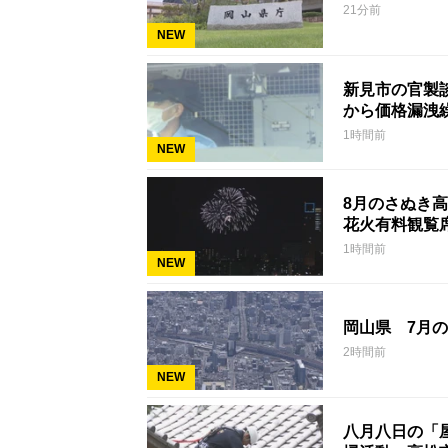
21分前
NEW
新見市の官製
から価格漏洩
1時間前
NEW
8月のさぬき
花火有料観覧
1時間前
NEW
岡山県 7月の
2時間前
NEW
八月八日の「