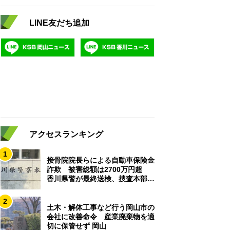
LINE友だち追加
アクセスランキング
1
接骨院院長らによる自動車保険金
詐欺 被害総額は2700万円超
香川県警が最終送検、捜査本部解
散
2
土木・解体工事など行う岡山市の
会社に改善命令 産業廃棄物を適
切に保管せず 岡山