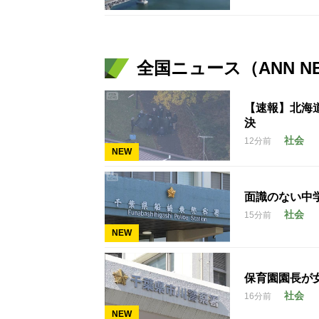
全国ニュース（ANN N
【速報】北海
決
社会
12分前
NEW
面識のない中学
社会
15分前
NEW
保育園園長が
社会
16分前
NEW