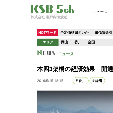
ニュース
株式会社 瀬戸内海放送
HOTワード
予定価格漏えいか
最低賃金引
エリア
岡山
香川
全国
ニュース
本四3架橋の経済効果 開通
2019/5/15 18:15
香川
経済