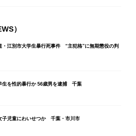
EWS）
道・江別市大学生暴行死事件 “主犯格”に無期懲役の判
生を性的暴行か 56歳男を逮捕 千葉
女子児童にわいせつか 千葉・市川市