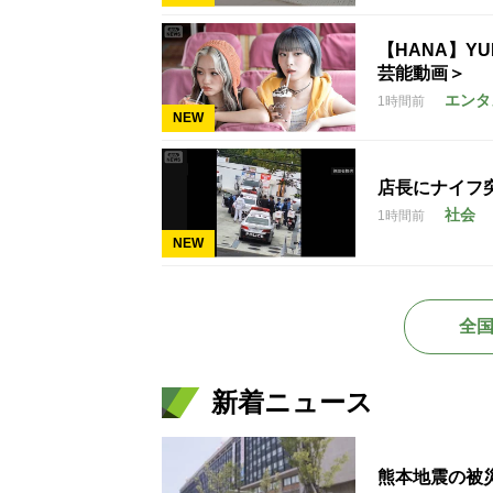
【HANA】Y
芸能動画＞
エンタ
1時間前
NEW
店長にナイフ
社会
1時間前
NEW
全
新着ニュース
熊本地震の被