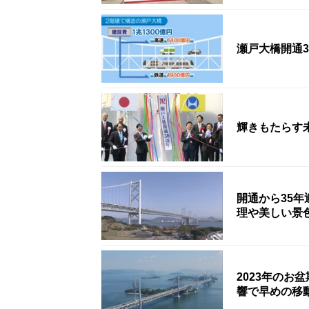
瀬戸大橋開通
輝きもたらす
開通から35年
理や美しい景
2023年のお
響で早めの移