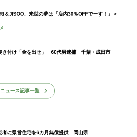
URI＆JISOO、来世の夢は「店内30％OFFでーす！」＜
メ
突き付け「金を出せ」 60代男逮捕 千葉・成田市
国ニュース記事一覧
災者に県営住宅を6カ月無償提供 岡山県