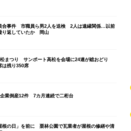
談合事件 市職員ら男2人を送検 2人は遠縁関係…以前
繰り返していたか 岡山
高松まつり サンポート高松を会場に24連が総おどり
席は残り350席
企業倒産12件 7カ月連続で二桁台
屋根の日」を前に 栗林公園で瓦業者が屋根の修繕や清