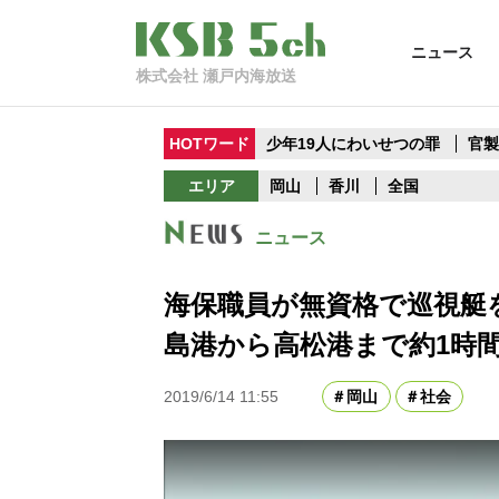
ニュース
株式会社 瀬戸内海放送
HOTワード
少年19人にわいせつの罪
官
エリア
岡山
香川
全国
ニュース
海保職員が無資格で巡視艇
島港から高松港まで約1時
2019/6/14 11:55
岡山
社会