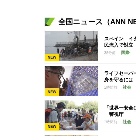
全国ニュース（ANN N
スペイン イ
民流入で対立
国際
38分前
NEW
ライフセーバ
身を守るには
社会
1時間前
NEW
「世界一安全
警視庁
社会
1時間前
NEW