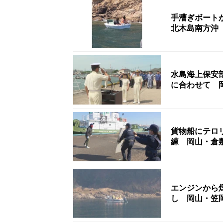
手漕ぎボート
北木島南方沖
水島海上保安
に合わせて 
貨物船にテロ
練 岡山・倉
エンジンから
し 岡山・笠