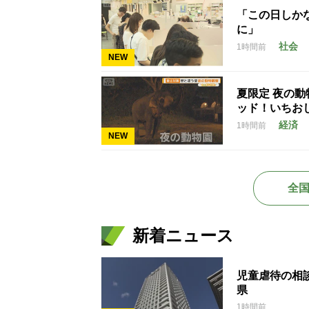
「この日しかな
に」
社会
1時間前
NEW
夏限定 夜の
ッド！いちお
経済
1時間前
NEW
全
新着ニュース
児童虐待の相談
県
1時間前