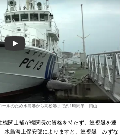
Play
ロールのため水島港から高松港まで約1時間半 岡山
性機関士補が機関長の資格を持たず、巡視艇を運
水島海上保安部によりますと、巡視艇「みずな