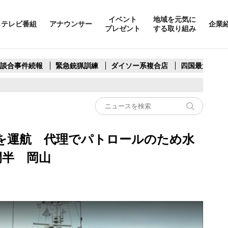
イベント
地域を元気に
テレビ番組
アナウンサー
企業
プレゼント
する取り組み
製談合事件続報
緊急銃猟訓練
ダイソー系複合店
四国最大スリ
を運航 代理でパトロールのため水
間半 岡山