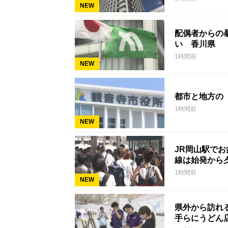
NEW
配偶者からの暴
い 香川県
1時間前
NEW
都市と地方の
1時間前
NEW
JR岡山駅で
線は始発から
1時間前
NEW
県外から訪れ
手らにうどん