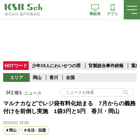
番組表
アプリ
株式会社 瀬戸内海放送
HOTワード
少年19人にわいせつの罪
官製談合事件続報
緊急
エリア
岡山
香川
全国
ニュース
マルナカなどでレジ袋有料化始まる 7月からの義務
付けを前倒し実施 1袋3円と5円 香川・岡山
2020/3/1 18:00
岡山
生活・話題