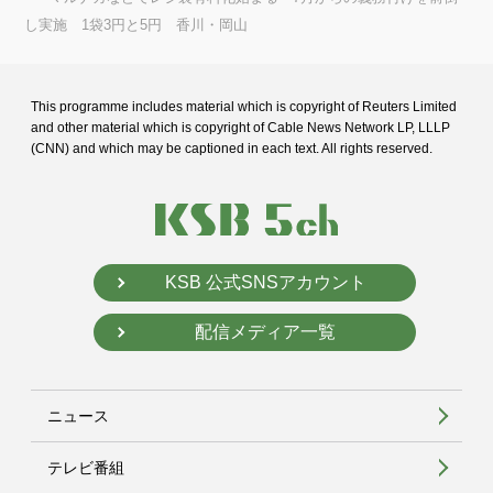
し実施 1袋3円と5円 香川・岡山
This programme includes material which is copyright of Reuters Limited
and
other material which is copyright of Cable News Network LP, LLLP
(CNN) and
which may be captioned in each text. All rights reserved.
KSB 公式SNSアカウント
配信メディア一覧
ニュース
テレビ番組