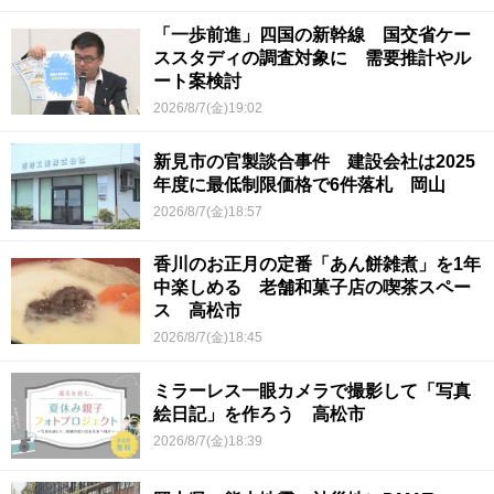
「一歩前進」四国の新幹線 国交省ケー
ススタディの調査対象に 需要推計やル
ート案検討
2026/8/7(金)19:02
新見市の官製談合事件 建設会社は2025
年度に最低制限価格で6件落札 岡山
2026/8/7(金)18:57
香川のお正月の定番「あん餅雑煮」を1年
中楽しめる 老舗和菓子店の喫茶スペー
ス 高松市
2026/8/7(金)18:45
ミラーレス一眼カメラで撮影して「写真
絵日記」を作ろう 高松市
2026/8/7(金)18:39