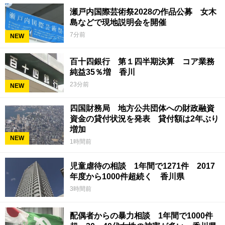
瀬戸内国際芸術祭2028の作品公募 女木
島などで現地説明会を開催
7分前
NEW
百十四銀行 第１四半期決算 コア業務
純益35％増 香川
23分前
NEW
四国財務局 地方公共団体への財政融資
資金の貸付状況を発表 貸付額は2年ぶり
増加
NEW
1時間前
児童虐待の相談 1年間で1271件 2017
年度から1000件超続く 香川県
3時間前
配偶者からの暴力相談 1年間で1000件