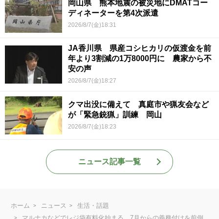
岡山県 熊本地震の被災地にDMATコー
ディネーターを第4次派遣
2026/8/7(金)18:31
JA香川県 県産コシヒカリの仮渡金を前
年より3割減の1万8000円に 農家から不
安の声
2026/8/7(金)18:27
クマ出没に備えて 真庭市や猟友会など
が「緊急銃猟」訓練 岡山
2026/8/7(金)18:23
ニュース記事一覧
ホーム
ニュース
生活・話題
マルナカなどでレジ袋有料化始まる 7月からの義務付けを前倒