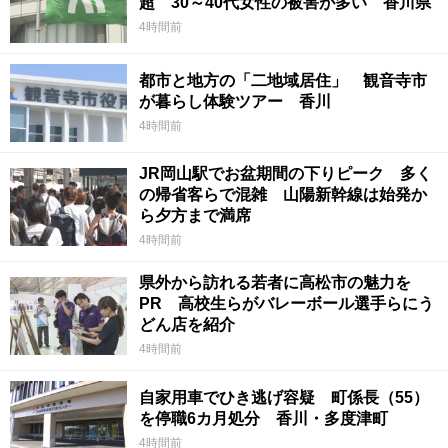
超 30～40代女性の被害が多い 香川県
4時間前
都市と地方の「二地域居住」 観音寺市
が暮らし体験ツアー 香川
4時間前
JR岡山駅でお盆期間の下りピーク 多く
の帰省客らで混雑 山陽新幹線は始発か
ら夕方まで満席
4時間前
県外から訪れる若者に高松市の魅力を
PR 高校生らがバレーボール選手らにう
どん店を紹介
4時間前
自家用車でひき逃げ容疑 町係長（55）
を停職6カ月処分 香川・多度津町
4時間前