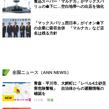
食品スーパー「マルナカ」がマックスバ
リュの傘下に…空白地帯への出店を強化
「マックスバリュ西日本」がイオン傘下
の企業に吸収合併 「マルナカ」など店
名は残る方針
全国ニュース（ANN NEWS）
青森・平川市、大鰐町に「レベル4土砂災
害危険警報」 自治体からの避難情報の
確認を
NEW
社会
21分前