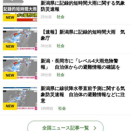
新潟県に記録的短時間大雨に関する気象
防災速報
社会
25分前
NEW
【速報】新潟県に記録的短時間大雨 気
象庁
社会
36分前
NEW
新潟・長岡市に「レベル4大雨危険警
報」 自治体からの避難情報の確認を
社会
39分前
NEW
新潟県に線状降水帯直前予測に関する気
象防災速報 自治体の避難情報などに注
意
NEW
社会
1時間前
全国ニュース記事一覧