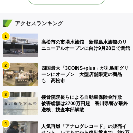
アクセスランキング
1
高松市の市場水族館 新屋島水族館のリ
ニューアルオープンに向け9月28日で閉館
2
四国最大「3COINS+plus」が丸亀町グリ
ーンにオープン 大型店舗限定の商品
も 高松市
3
接骨院院長らによる自動車保険金詐欺
被害総額は2700万円超 香川県警が最終
送検、捜査本部解散
4
人気再燃「アナログレコード」の販売イ
ベント レアものから復刻盤まで…約3万