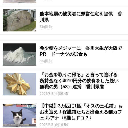
熊本地震の被災者に県営住宅を提供 香
川県
5時間前
希少糖をメジャーに 香川大生が大阪で
PR ドーナツの試食も
5時間前
「お金を取りに帰る」と言って逃げる
所持金なく4010円分の飲食をした疑い
無職の男（58）逮捕 香川県警
2026/8/8(土)09:45
【中継】3万匹に1匹「オスの三毛猫」も
お出迎え！保護猫たちと出会える猫カフ
ェ ルアナ〈#推しドコ？〉
2026/8/7(金)19:54