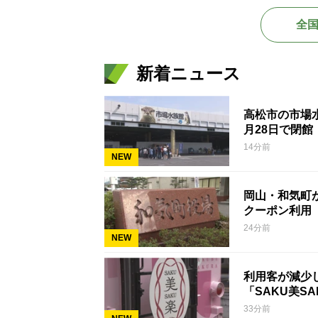
全
新着ニュース
高松市の市場
月28日で閉館
14分前
NEW
岡山・和気町
クーポン利用
24分前
NEW
利用客が減少
「SAKU美S
33分前