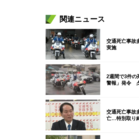
関連ニュース
交通死亡事故
実施
2週間で3件
警報」発令 
交通死亡事故
亡…特別取り