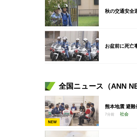
秋の交通安全
お盆前に死亡
全国ニュース（ANN N
熊本地震 避難
社会
7分前
NEW