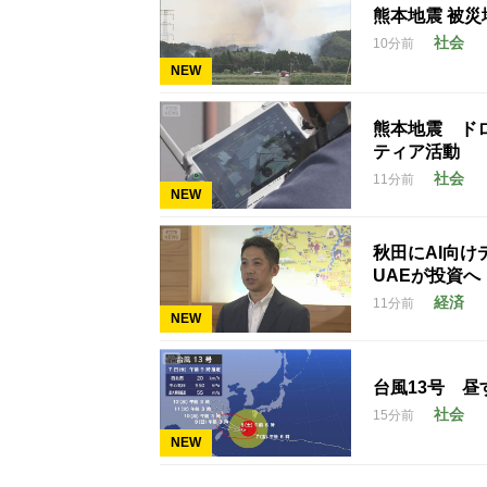
熊本地震 被
社会
10分前
NEW
熊本地震 ド
ティア活動
社会
11分前
NEW
秋田にAI向
UAEが投資へ
経済
11分前
NEW
台風13号 
社会
15分前
NEW