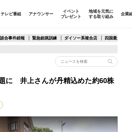
イベント
地域を元気に
テレビ番組
アナウンサー
企業
プレゼント
する取り組み
製談合事件続報
緊急銃猟訓練
ダイソー系複合店
四国最大スリ
話題に 井上さんが丹精込めた約60株