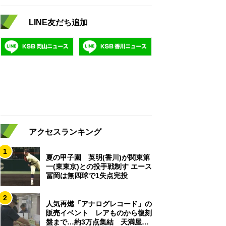
LINE友だち追加
アクセスランキング
1
夏の甲子園 英明(香川)が関東第
一(東東京)との投手戦制す エース
冨岡は無四球で1失点完投
2
人気再燃「アナログレコード」の
販売イベント レアものから復刻
盤まで…約3万点集結 天満屋岡