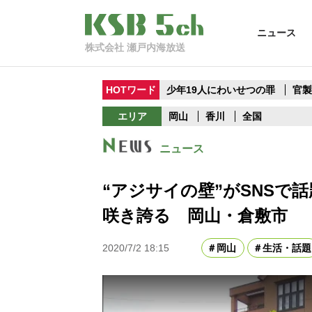
ニュース
株式会社 瀬戸内海放送
HOTワード
少年19人にわいせつの罪
官
エリア
岡山
香川
全国
ニュース
“アジサイの壁”がSNSで
咲き誇る 岡山・倉敷市
2020/7/2 18:15
岡山
生活・話題