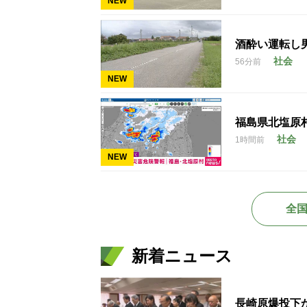
NEW
酒酔い運転し
社会
56分前
NEW
福島県北塩原
社会
1時間前
NEW
全
新着ニュース
長崎原爆投下