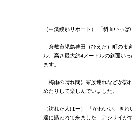
（中濱綾那リポート） 「斜面いっぱ
倉敷市児島稗田（ひえだ）町の市道
ル、高さ最大約4メートルの斜面い
ます。
梅雨の晴れ間に家族連れなどが訪れ
めたりして楽しんでいました。
（訪れた人はー） 「かわいい、きれ
達に誘われて来ました。アジサイが