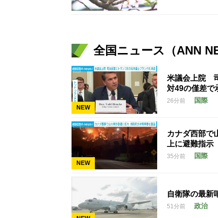
全国ニュース（ANN N
米議会上院 
対49の僅差で
国際
26分前
NEW
カナダ西部で
上に避難指示
国際
35分前
NEW
自衛隊の最新
政治
51分前