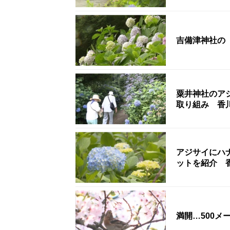
吉備津神社の
粟井神社のア
取り組み 香
アジサイにハ
ットを紹介 
満開…500