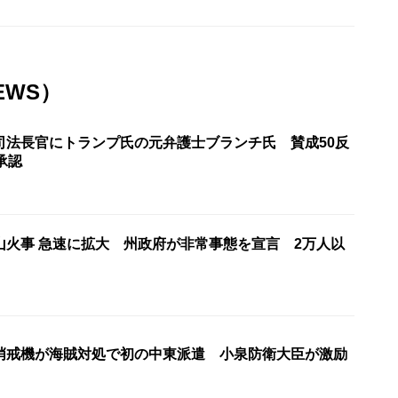
EWS）
司法長官にトランプ氏の元弁護士ブランチ氏 賛成50反
承認
山火事 急速に拡大 州政府が非常事態を宣言 2万人以
哨戒機が海賊対処で初の中東派遣 小泉防衛大臣が激励