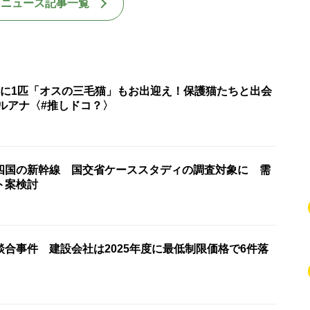
国ニュース記事一覧
匹に1匹「オスの三毛猫」もお出迎え！保護猫たちと出会
ルアナ〈#推しドコ？〉
四国の新幹線 国交省ケーススタディの調査対象に 需
ト案検討
合事件 建設会社は2025年度に最低制限価格で6件落