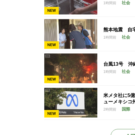
社会
1時間前
NEW
熊本地震 自
社会
1時間前
NEW
台風13号 
社会
1時間前
NEW
米メタ社に5
ューメキシコ
国際
2時間前
NEW