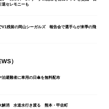
引退セレモニーも
でV1残留の岡山シーガルズ 報告会で選手らが来季の飛
EWS）
中泊避難者に車用の日傘を無料配布
水解消 水道水行き渡る 熊本・甲佐町