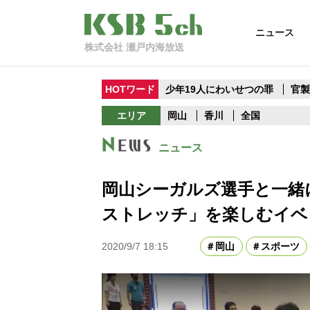
ニュース
株式会社 瀬戸内海放送
HOTワード
少年19人にわいせつの罪
官
エリア
岡山
香川
全国
ニュース
岡山シーガルズ選手と一緒
ストレッチ」を楽しむイベ
2020/9/7 18:15
岡山
スポーツ