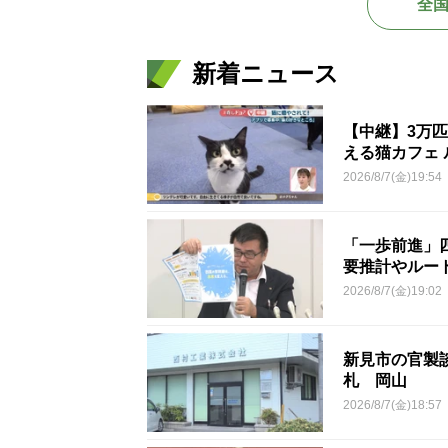
全
新着ニュース
【中継】3万
える猫カフェ 
2026/8/7(金)19:54
「一歩前進」
要推計やルー
2026/8/7(金)19:02
新見市の官製談
札 岡山
2026/8/7(金)18:57