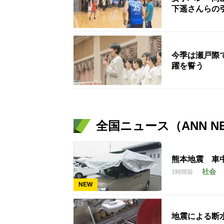
下遥さんらの
今季は瀬戸際
躍を誓う
全国ニュース（ANN N
熊本地震 車
社会
1時間前
NEW
地震による断