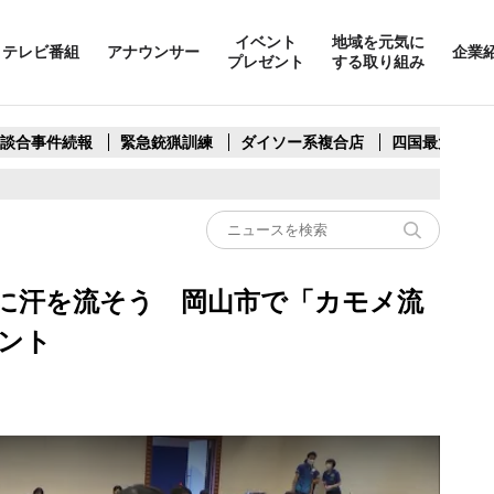
イベント
地域を元気に
テレビ番組
アナウンサー
企業
プレゼント
する取り組み
製談合事件続報
緊急銃猟訓練
ダイソー系複合店
四国最大スリ
に汗を流そう 岡山市で「カモメ流
ント