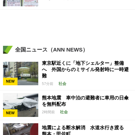
全国ニュース（ANN NEWS）
東京駅近くに「地下シェルター」整備
へ 外国からのミサイル発射時に一時避
難
NEW
社会
57分前
熊本地震 車中泊の避難者に車用の日傘
を無料配布
社会
2時間前
NEW
地震による断水解消 水道水行き渡る
熊本・甲佐町