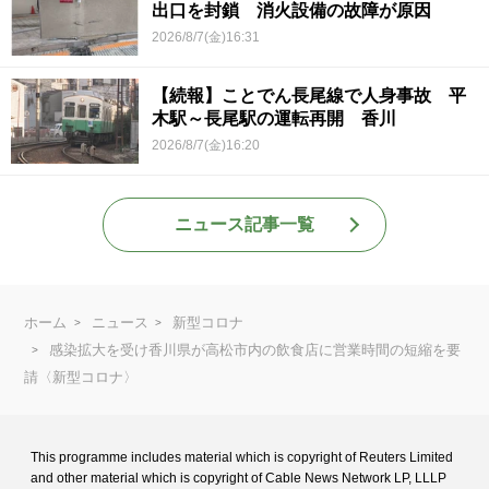
出口を封鎖 消火設備の故障が原因
2026/8/7(金)16:31
【続報】ことでん長尾線で人身事故 平
木駅～長尾駅の運転再開 香川
2026/8/7(金)16:20
ニュース記事一覧
ホーム
ニュース
新型コロナ
感染拡大を受け香川県が高松市内の飲食店に営業時間の短縮を要
請〈新型コロナ〉
This programme includes material which is copyright of Reuters Limited
and
other material which is copyright of Cable News Network LP, LLLP