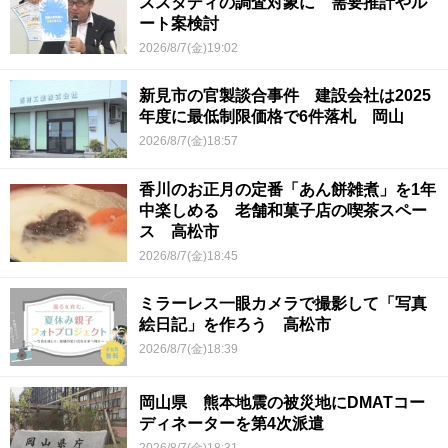
ススタディの調査対象に 需要推計やル
ート案検討
2026/8/7(金)19:02
新見市の官製談合事件 建設会社は2025
年度に最低制限価格で6件落札 岡山
2026/8/7(金)18:57
香川のお正月の定番「あん餅雑煮」を1年
中楽しめる 老舗和菓子店の喫茶スペー
ス 高松市
2026/8/7(金)18:45
ミラーレス一眼カメラで撮影して「写真
絵日記」を作ろう 高松市
2026/8/7(金)18:39
岡山県 熊本地震の被災地にDMATコー
ディネーターを第4次派遣