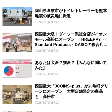
岡山県倉敷市がトイレトレーラーを熊本
地震の被災地に派遣
2026/8/7(金)17:45
四国最大級！ダイソー系複合店がイオン
モール高松にオープン THREEPPY・
Standard Products・DAISOの複合店は
香川県初
2026/8/7(金)17:32
あなたは犬派？猫派？【みんなに聞いて
みた】
2026/8/7(金)17:30
四国最大「3COINS+plus」が丸亀町グリ
ーンにオープン 大型店舗限定の商品
も 高松市
2026/8/7(金)17:29