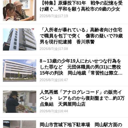
【特集】原爆投下81年 戦争の記憶を受
け継ぐ…平和を願う高松市の9歳の少女
2026/8/7(金)17:19
「入所者が暴れている」高齢者向け住宅
で職員を包丁で突く 傷害の疑いで79歳
男を現行犯逮捕 香川県警
2026/8/7(金)17:08
8～13歳の少年19人にわいせつな行為を
した罪など 元団体職員の男(31)に懲役
15年の判決 岡山地裁「常習性は際立っ
ていて被害結果も非常に重い」
2026/8/7(金)16:47
人気再燃「アナログレコード」の販売イ
ベント レアものから復刻盤まで…約3万
点集結 天満屋岡山店
2026/8/7(金)16:44
岡山市営城下地下駐車場 岡山駅方面の