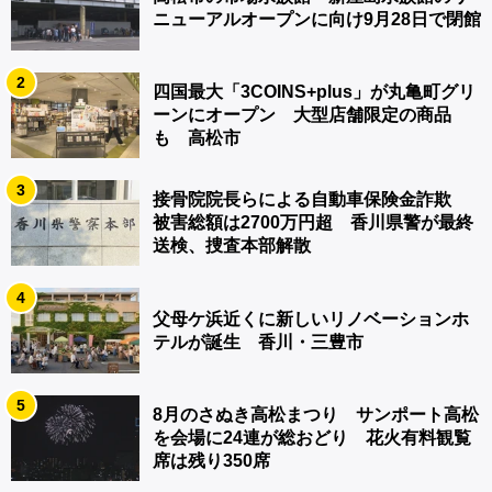
ニューアルオープンに向け9月28日で閉館
2
四国最大「3COINS+plus」が丸亀町グリ
ーンにオープン 大型店舗限定の商品
も 高松市
3
接骨院院長らによる自動車保険金詐欺
被害総額は2700万円超 香川県警が最終
送検、捜査本部解散
4
父母ケ浜近くに新しいリノベーションホ
テルが誕生 香川・三豊市
5
8月のさぬき高松まつり サンポート高松
を会場に24連が総おどり 花火有料観覧
席は残り350席