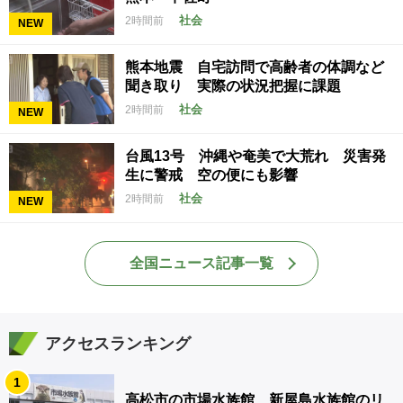
社会
2時間前
NEW
熊本地震 自宅訪問で高齢者の体調など
聞き取り 実際の状況把握に課題
社会
2時間前
NEW
台風13号 沖縄や奄美で大荒れ 災害発
生に警戒 空の便にも影響
社会
2時間前
NEW
全国ニュース記事一覧
アクセスランキング
1
高松市の市場水族館 新屋島水族館のリ