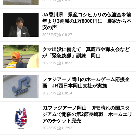
2026/8/7(金)18:31
JA香川県 県産コシヒカリの仮渡金を前
年より3割減の1万8000円に 農家から不
安の声
2026/8/7(金)18:27
クマ出没に備えて 真庭市や猟友会など
が「緊急銃猟」訓練 岡山
2026/8/7(金)18:23
ファジアーノ岡山のホームゲーム応援企
画 JR西日本岡山支社が実施
2026/8/7(金)18:14
J1ファジアーノ岡山 JFE晴れの国スタ
ジアムで開催の第2節長崎戦 ホームエリ
アのチケット完売
2026/8/7(金)17:53