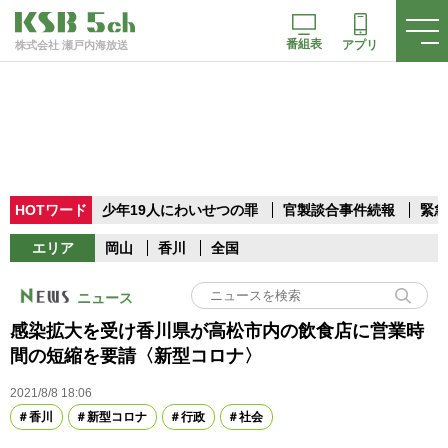
番組表
アプリ
株式会社 瀬戸内海放送
HOTワード
少年19人にわいせつの罪
官製談合事件続報
緊急
エリア
岡山
香川
全国
ニュース
感染拡大を受け香川県が高松市内の飲食店に営業時
間の短縮を要請〈新型コロナ〉
2021/8/8 18:06
香川
新型コロナ
行政
社会