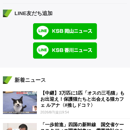
LINE友だち追加
新着ニュース
【中継】3万匹に1匹「オスの三毛猫」も
お出迎え！保護猫たちと出会える猫カフ
ェ ルアナ〈#推しドコ？〉
2026/8/7(金)19:54
「一歩前進」四国の新幹線 国交省ケー