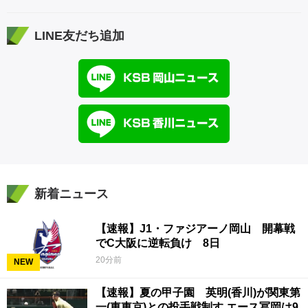
LINE友だち追加
新着ニュース
【速報】J1・ファジアーノ岡山 開幕戦
でC大阪に逆転負け 8日
20分前
NEW
【速報】夏の甲子園 英明(香川)が関東第
一(東東京)との投手戦制す エース冨岡は9