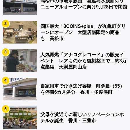
高松市の市場水族館 新屋島水族館のリ
ニューアルオープンに向け9月28日で閉館
2
四国最大「3COINS+plus」が丸亀町グリ
ーンにオープン 大型店舗限定の商品
も 高松市
3
人気再燃「アナログレコード」の販売イ
ベント レアものから復刻盤まで…約3万
点集結 天満屋岡山店
4
自家用車でひき逃げ容疑 町係長（55）
を停職6カ月処分 香川・多度津町
5
父母ケ浜近くに新しいリノベーションホ
テルが誕生 香川・三豊市