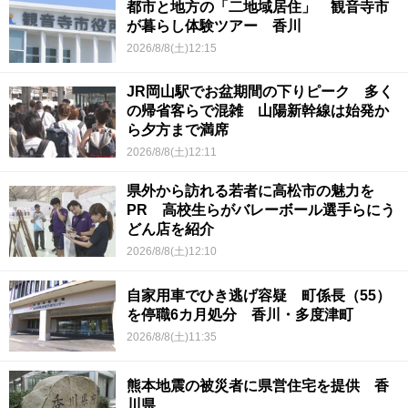
都市と地方の「二地域居住」 観音寺市
が暮らし体験ツアー 香川
2026/8/8(土)12:15
JR岡山駅でお盆期間の下りピーク 多く
の帰省客らで混雑 山陽新幹線は始発か
ら夕方まで満席
2026/8/8(土)12:11
県外から訪れる若者に高松市の魅力を
PR 高校生らがバレーボール選手らにう
どん店を紹介
2026/8/8(土)12:10
自家用車でひき逃げ容疑 町係長（55）
を停職6カ月処分 香川・多度津町
2026/8/8(土)11:35
熊本地震の被災者に県営住宅を提供 香
川県