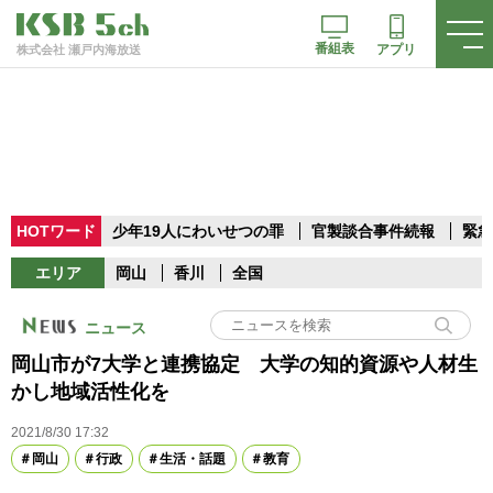
番組表
アプリ
株式会社 瀬戸内海放送
HOTワード
少年19人にわいせつの罪
官製談合事件続報
緊急
エリア
岡山
香川
全国
ニュース
岡山市が7大学と連携協定 大学の知的資源や人材生
かし地域活性化を
2021/8/30 17:32
岡山
行政
生活・話題
教育