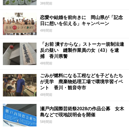
3時間前
恋愛や結婚を前向きに 岡山県が「記念
日に想いを伝える」キャンペーン
4時間前
「お前 潰すからな」ストーカー規制法違
反の疑い 縫製作業員の女（43）を逮
捕 香川県警
4時間前
ごみが燃料になる工程などを子どもたち
が見学 廃棄物処理工場で環境学習イベ
ント 香川・観音寺市
4時間前
瀬戸内国際芸術祭2028の作品公募 女木
島などで現地説明会を開催
5時間前