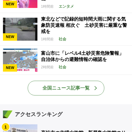
NEW
エンタメ
1時間前
東北などで記録的短時間大雨に関する気
象防災速報 相次ぐ 土砂災害に厳重な警
戒を
NEW
社会
1時間前
富山市に「レベル4土砂災害危険警報」
自治体からの避難情報の確認を
社会
2時間前
NEW
全国ニュース記事一覧
アクセスランキング
1