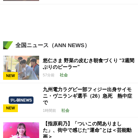
全国ニュース（ANN NEWS）
悠仁さま 野菜の皮むき朝食づくり “3週間
ぶりのピーラー”
社会
57分前
NEW
九州電力ラグビー部フィジー出身サイモ
ニ・ヴニランギ選手（26）急死 熱中症
で
NEW
社会
1時間前
【指原莉乃】「ついこの間ありまし
た」、街中で感じた“運命”とは＜芸能動
画＞