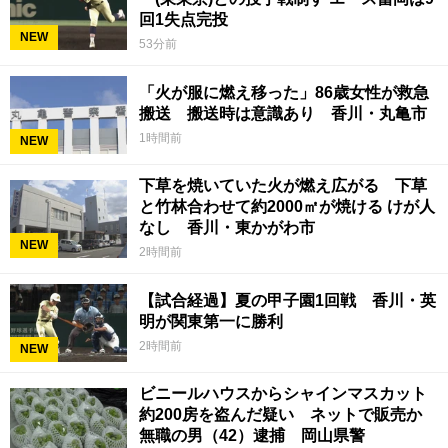
回1失点完投
NEW
53分前
「火が服に燃え移った」86歳女性が救急
搬送 搬送時は意識あり 香川・丸亀市
1時間前
NEW
下草を焼いていた火が燃え広がる 下草
と竹林合わせて約2000㎡が焼ける けが人
なし 香川・東かがわ市
NEW
2時間前
【試合経過】夏の甲子園1回戦 香川・英
明が関東第一に勝利
2時間前
NEW
ビニールハウスからシャインマスカット
約200房を盗んだ疑い ネットで販売か
無職の男（42）逮捕 岡山県警