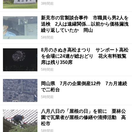
3時間前
新見市の官製談合事件 市職員ら男2人を
送検 2人は遠縁関係…以前から価格漏洩
繰り返していたか 岡山
5時間前
8月のさぬき高松まつり サンポート高松
を会場に24連が総おどり 花火有料観覧
席は残り350席
5時間前
岡山県 7月の企業倒産12件 7カ月連続
で二桁台
5時間前
八月八日の「屋根の日」を前に 栗林公
園で瓦業者が屋根の修繕や清掃活動 高
松市
5時間前