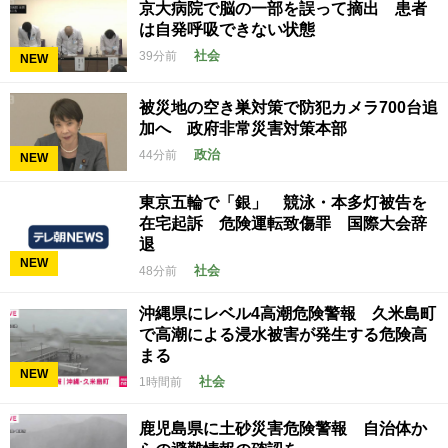
京大病院で脳の一部を誤って摘出 患者
は自発呼吸できない状態
社会
39分前
NEW
被災地の空き巣対策で防犯カメラ700台追
加へ 政府非常災害対策本部
政治
44分前
NEW
東京五輪で「銀」 競泳・本多灯被告を
在宅起訴 危険運転致傷罪 国際大会辞
退
NEW
社会
48分前
沖縄県にレベル4高潮危険警報 久米島町
で高潮による浸水被害が発生する危険高
まる
NEW
社会
1時間前
鹿児島県に土砂災害危険警報 自治体か