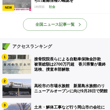
らの避難情報の確認を
社会
1時間前
NEW
全国ニュース記事一覧
アクセスランキング
1
接骨院院長らによる自動車保険金詐欺
被害総額は2700万円超 香川県警が最終
送検、捜査本部解散
2
高松市の市場水族館 新屋島水族館のリ
ニューアルオープンに向け9月28日で閉館
3
土木・解体工事など行う岡山市の会社に