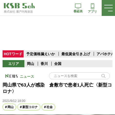
番組表
アプリ
株式会社 瀬戸内海放送
HOTワード
予定価格漏えいか
最低賃金引き上げ
アパホテル
エリア
岡山
香川
全国
ニュース
岡山県で63人が感染 倉敷市で患者1人死亡〈新型コ
ロナ〉
2021/9/12 18:00
岡山
新型コロナ
社会