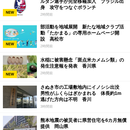
ルダン選手が完全移籍加入 ブラジル出
身 攻守をつなぐボランチ
NEW
2時間前
部活動を地域展開 新たな地域クラブ活
動「たかまる」の専用ホームページ開
設 高松市
NEW
2時間前
水稲に被害懸念「斑点米カメムシ類」の
発生注意報を発表 香川県
2時間前
NEW
さぬき市の工場敷地内にイノシシ出没
男性がふくらはぎかまれる 体長約1m
逃げた方向は不明 香川
3時間前
熊本地震の被災者に県営住宅を6カ月無償
提供 岡山県