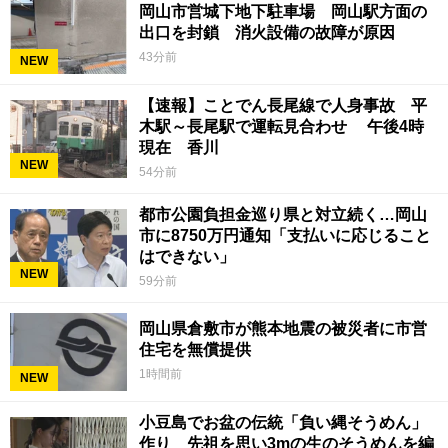
岡山市営城下地下駐車場 岡山駅方面の
出口を封鎖 消火設備の故障が原因
43分前
NEW
【速報】ことでん長尾線で人身事故 平
木駅～長尾駅で運転見合わせ 午後4時
現在 香川
NEW
54分前
都市公園負担金巡り県と対立続く…岡山
市に8750万円通知「支払いに応じること
はできない」
NEW
59分前
岡山県倉敷市が熊本地震の被災者に市営
住宅を無償提供
1時間前
NEW
小豆島でお盆の伝統「負い縄そうめん」
作り 先祖を思い3mの生のそうめんを編