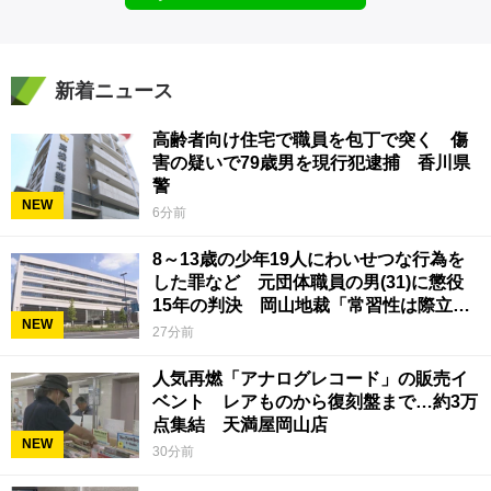
新着ニュース
高齢者向け住宅で職員を包丁で突く 傷
害の疑いで79歳男を現行犯逮捕 香川県
警
NEW
6分前
8～13歳の少年19人にわいせつな行為を
した罪など 元団体職員の男(31)に懲役
15年の判決 岡山地裁「常習性は際立っ
NEW
ていて被害結果も非常に重い」
27分前
人気再燃「アナログレコード」の販売イ
ベント レアものから復刻盤まで…約3万
点集結 天満屋岡山店
NEW
30分前