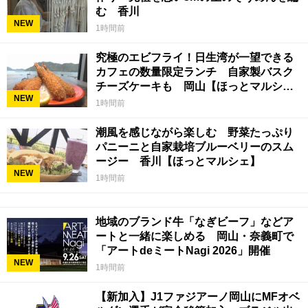
む 香川
NEW
1時間前
究極のエビフライ！日生湾が一望できる
カフェの数量限定ランチ 自家製バスク
チーズケーキも 岡山【ほっとマルシ
NEW
ェ】
1時間前
潮風を感じながら楽しむ 野菜たっぷり
パニーニと自家栽培ブルーベリーのスム
ージー 香川【ほっとマルシェ】
NEW
1時間前
地域のブランド牛「なぎビーフ」などア
ートと一緒に楽しめる 岡山・奈義町で
「アートdeミートNagi 2026」開催
NEW
1時間前
【新加入】J1ファジアーノ岡山にMFオベ