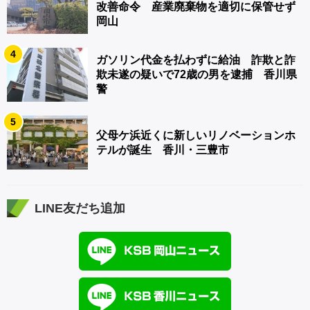
改善命令 産業廃棄物を適切に保管せず
岡山
4
ガソリン代金を払わずに給油 詐欺と詐
欺未遂の疑いで72歳の男を逮捕 香川県
警
5
父母ケ浜近くに新しいリノベーションホ
テルが誕生 香川・三豊市
LINE友だち追加